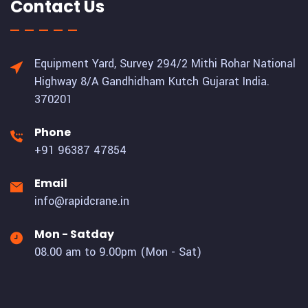
Contact Us
Equipment Yard, Survey 294/2 Mithi Rohar National
Highway 8/A Gandhidham Kutch Gujarat India.
370201
Phone
+91 96387 47854
Email
info@rapidcrane.in
Mon - Satday
08.00 am to 9.00pm (Mon - Sat)