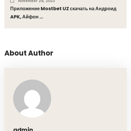
November 29, 2023
Приложение Mostbet UZ скачать на Андроид
APK, Айфон ...
About Author
admin