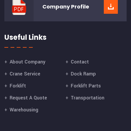
Company
Profile
Useful Links
About Company
Contact
Crane Service
Dock Ramp
Forklift
Forklift Parts
Request A Quote
Transportation
Warehousing