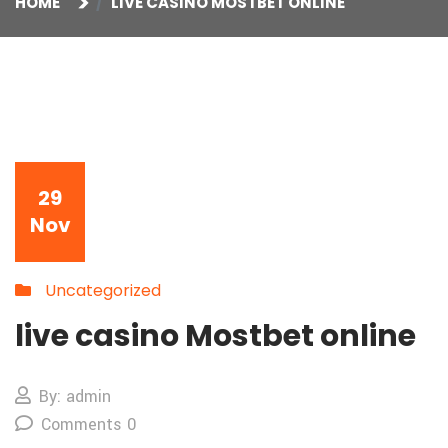
HOME
LIVE CASINO MOSTBET ONLINE
29
Nov
Uncategorized
live casino Mostbet online
By: admin
Comments 0