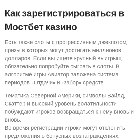
Как зарегистрироваться в
Мостбет казино
Есть также слоты с прогрессивным джекпотом,
призы в которых могут достигать миллионов
долларов. Если вы ищете крупный выигрыш,
обязательно попробуйте сыграть в слоты. В
алгоритме игры Авиатор заложена система
периодов «Отдачи» и «забор» средств.
Тематика Северной Америки, символы Вайлд,
Скаттер и высокий уровень волатильности
побуждают игроков возвращаться к нему вновь и
вновь.
Во время регистрации игроки могут отклонить
предложения о бонусных вознаграждениях.