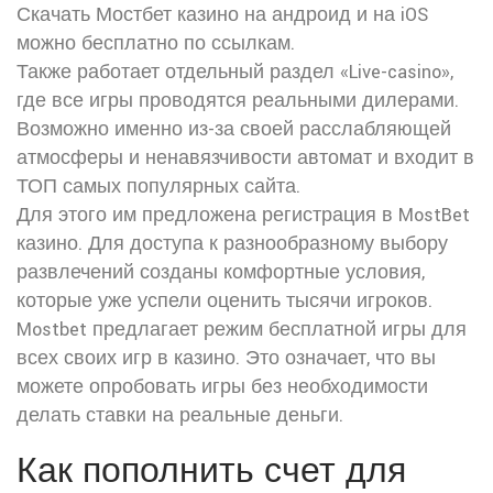
Скачать Мостбет казино на андроид и на iOS
можно бесплатно по ссылкам.
Также работает отдельный раздел «Live-casino»,
где все игры проводятся реальными дилерами.
Возможно именно из-за своей расслабляющей
атмосферы и ненавязчивости автомат и входит в
ТОП самых популярных сайта.
Для этого им предложена регистрация в MostBet
казино. Для доступа к разнообразному выбору
развлечений созданы комфортные условия,
которые уже успели оценить тысячи игроков.
Mostbet предлагает режим бесплатной игры для
всех своих игр в казино. Это означает, что вы
можете опробовать игры без необходимости
делать ставки на реальные деньги.
Как пополнить счет для