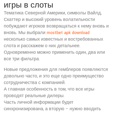
игры в слоты
Тематика Северной Америки, символы Вайлд,
Скаттер и высокий уровень волатильности
побуждают игроков возвращаться к нему вновь и
вновь. Мы выбрали
mostbet apk download
несколько самых известных и востребованных
слота и расскажем о них детальнее.
Одновременно можно применить один, два или
все три фильтра.
Новые предложения для гемблеров появляются
довольно часто, и это еще одно преимущество
сотрудничества с компанией.
А главная особенность в том, что все игры
проводят реальные дилеры.
Часть личной информации будет
синхронизирована, а вторую – нужно вводить