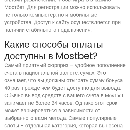
Мостбет. Для регистрации можно использовать
не только компьютер, но и мобильные
устройства. Доступ к сайту осуществляется при
наличии стабильного подключения.
Какие способы оплаты
доступны в Mostbet?
Самый приятный сюрприз — удобное пополнение
счета в национальной валюте, сумах. Это
означает, что вы должны отыграть сумму бонуса
40 раз, прежде чем будет доступно для вывода.
Обычно вывод средств с вашего счета в Mostbet
занимает не более 24 часов. Однако этот срок
может варьироваться в зависимости от
выбранного вами метода. Самые популярные
слоты – отдельная категория, которая вынесена