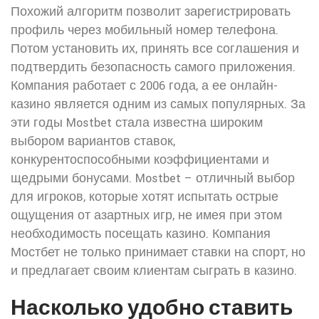
Похожий алгоритм позволит зарегистрировать
профиль через мобильный номер телефона.
Потом установить их, принять все соглашения и
подтвердить безопасность самого приложения.
Компания работает с 2006 года, а ее онлайн-
казино является одним из самых популярных. За
эти годы Mostbet стала известна широким
выбором вариантов ставок,
конкурентоспособными коэффициентами и
щедрыми бонусами. Mostbet – отличный выбор
для игроков, которые хотят испытать острые
ощущения от азартных игр, не имея при этом
необходимость посещать казино. Компания
Мостбет не только принимает ставки на спорт, но
и предлагает своим клиентам сыграть в казино.
Насколько удобно ставить