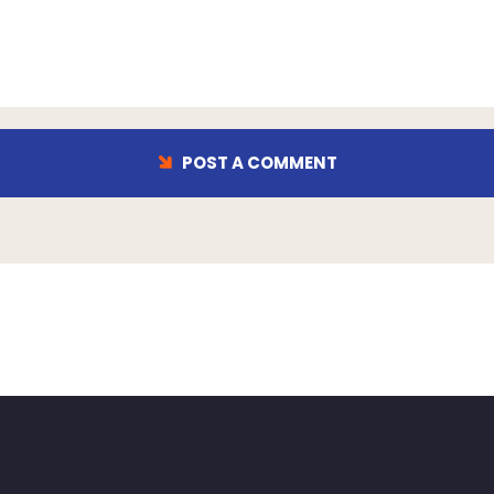
POST A COMMENT