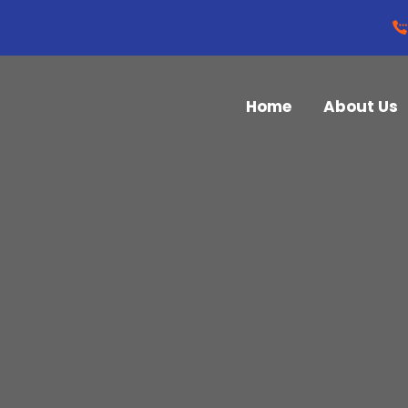
Home
About Us