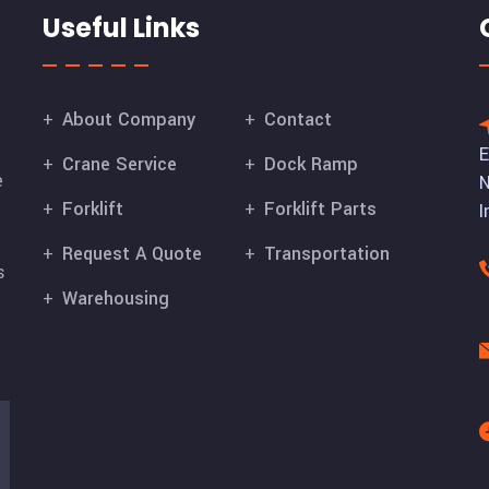
Useful Links
About Company
Contact
E
Crane Service
Dock Ramp
e
N
Forklift
Forklift Parts
I
Request A Quote
Transportation
s
Warehousing