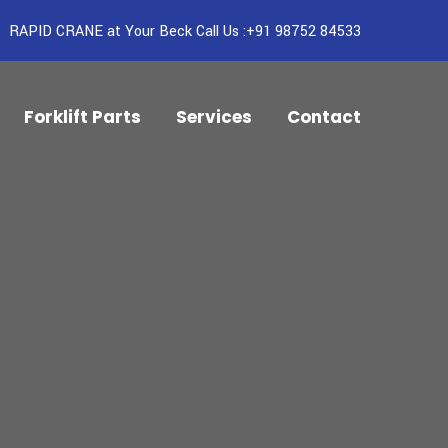
RAPID CRANE at Your Beck Call Us :+91 98752 84533
Forklift Parts
Services
Contact