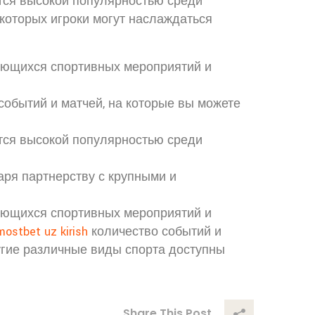
ется высокой популярностью среди
 которых игроки могут наслаждаться
ующихся спортивных мероприятий и
событий и матчей, на которые вы можете
ется высокой популярностью среди
аря партнерству с крупными и
ующихся спортивных мероприятий и
mostbet uz kirish
количество событий и
ругие различные виды спорта доступны
Share This Post