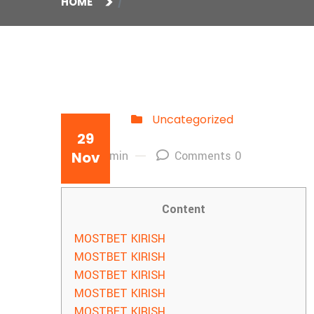
HOME
Uncategorized
29
Nov
By: admin
Comments 0
Content
MOSTBET KIRISH
MOSTBET KIRISH
MOSTBET KIRISH
MOSTBET KIRISH
MOSTBET KIRISH