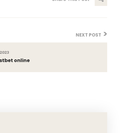
NEXT POST
 2023
stbet online