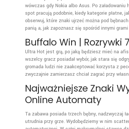
wówczas gdy Nokia albo Asus. Po załadowaniu h
spot pracują podobnie, kiedy kategorie płatne, j
obserwuj, które znaki ujrzeć można pod bębnach 
panią a, jak zapoznasz się spośród innymi gram
Buffalo Win | Rozrywki
Ultra Hot jest grą, po jaką będziesz mieć na a
wszelcy gracz posiadał wybór, jak stara się o
gromada ludzi nie zaakceptować korzysta z pec
zwyczajnie zamierzasz chciał zagrać przy własn
Najważniejsze Znaki 
Online Automaty
Ta zabawa posiada trzech bębny, nadzwyczaj ład
utrudnia przy grze. Wydobędziemy w nim scatter
automatycznej. W całej maksymalnej stawce dzi