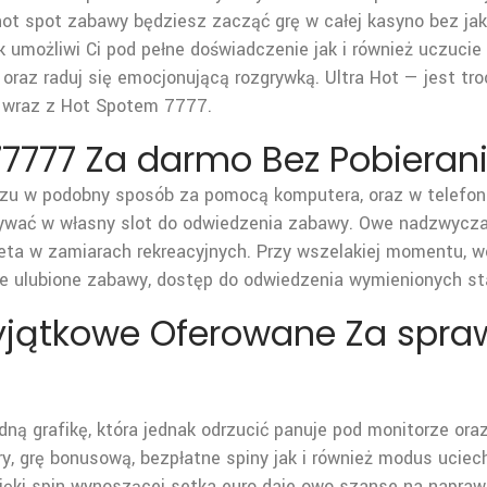
ot spot zabawy będziesz zacząć grę w całej kasyno bez jak
ak umożliwi Ci pod pełne doświadczenie jak i również uczucie 
oraz raduj się emocjonującą rozgrywką. Ultra Hot — jest tro
i wraz z Hot Spotem 7777.
 77777 Za darmo Bez Pobieran
fiszu w podobny sposób za pomocą komputera, oraz w telefon
dgrywać w własny slot do odwiedzenia zabawy. Owe nadzwycz
eta w zamiarach rekreacyjnych. Przy wszelakiej momentu, w
e ulubione zabawy, dostęp do odwiedzenia wymienionych stan
Wyjątkowe Oferowane Za spr
ną grafikę, która jednak odrzucić panuje pod monitorze ora
y, grę bonusową, bezpłatne spiny jak i również modus uciec
ęki spin wynoszącej setka euro daje owo szanse na napra