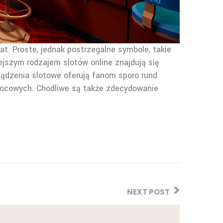
t. Proste, jednak postrzegalne symbole, takie
iejszym rodzajem slotów online znajdują się
ądzenia slotowe oferują fanom sporo rund
owocowych. Chodliwe są także zdecydowanie
NEXT POST