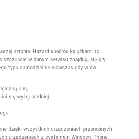
szej stronie. Hazard spośród książkami to
Na szczęście w danym serwisu znajdują się gry
tego typu samodzielnie wówczas gdy w ów
lgiczną aurą.
ci się wyżej średniej.
ego.
one dzięki wszystkich urządzeniach przenośnych
awych urządzeniach z systemem Windows Phone,