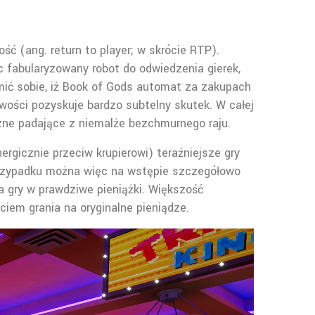
ć (ang. return to player; w skrócie RTP).
c fabularyzowany robot do odwiedzenia gierek,
omić sobie, iż Book of Gods automat za zakupach
wości pozyskuje bardzo subtelny skutek. W całej
zne padające z niemalże bezchmurnego raju.
ergicznie przeciw krupierowi) teraźniejsze gry
 przypadku można więc na wstępie szczegółowo
a gry w prawdziwe pieniążki. Większość
iem grania na oryginalne pieniądze.