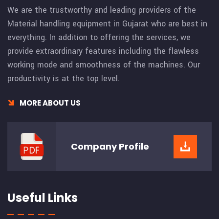
We are the trustworthy and leading providers of the
Material handling equipment in Gujarat who are best in
everything. In addition to offering the services, we
provide extraordinary features including the flawless
working mode and smoothness of the machines. Our
productivity is at the top level.
MORE ABOUT US
Company
Profile
Useful Links