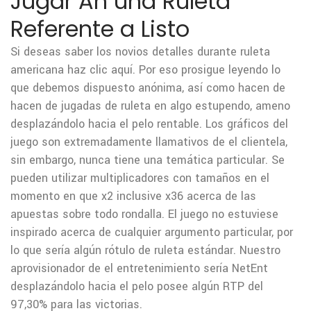
Jugar An una Ruleta
Referente a Listo
Si deseas saber los novios detalles durante ruleta
americana haz clic aquí. Por eso prosigue leyendo lo
que debemos dispuesto anónima, así­ como hacen de
hacen de jugadas de ruleta en algo estupendo, ameno
desplazándolo hacia el pelo rentable. Los gráficos del
juego son extremadamente llamativos de el clientela,
sin embargo, nunca tiene una temática particular. Se
pueden utilizar multiplicadores con tamaños en el
momento en que x2 inclusive x36 acerca de las
apuestas sobre todo rondalla. El juego no estuviese
inspirado acerca de cualquier argumento particular, por
lo que serí­a algún rótulo de ruleta estándar. Nuestro
aprovisionador de el entretenimiento serí­a NetEnt
desplazándolo hacia el pelo posee algún RTP del
97,30% para las victorias.