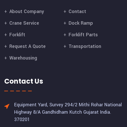
About Company
Contact
Crane Service
Dock Ramp
Forklift
Forklift Parts
Request A Quote
Transportation
Warehousing
Contact Us
Equipment Yard, Survey 294/2 Mithi Rohar National
Highway 8/A Gandhidham Kutch Gujarat India.
370201