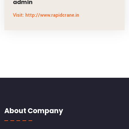
admin
Visit: http://www.rapidcrane.in
About Company