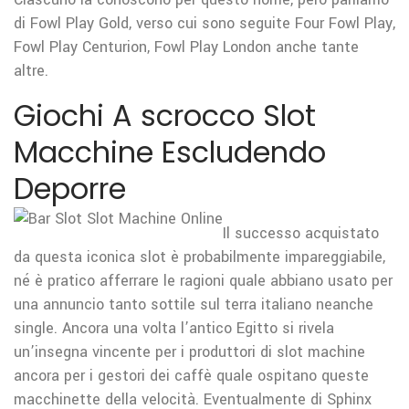
di Fowl Play Gold, verso cui sono seguite Four Fowl Play,
Fowl Play Centurion, Fowl Play London anche tante
altre.
Giochi A scrocco Slot
Macchine Escludendo
Deporre
Il successo acquistato
da questa iconica slot è probabilmente impareggiabile,
né è pratico afferrare le ragioni quale abbiano usato per
una annuncio tanto sottile sul terra italiano neanche
single. Ancora una volta l’antico Egitto si rivela
un’insegna vincente per i produttori di slot machine
ancora per i gestori dei caffè quale ospitano queste
macchinette della velocità. Eventualmente di Sphinx