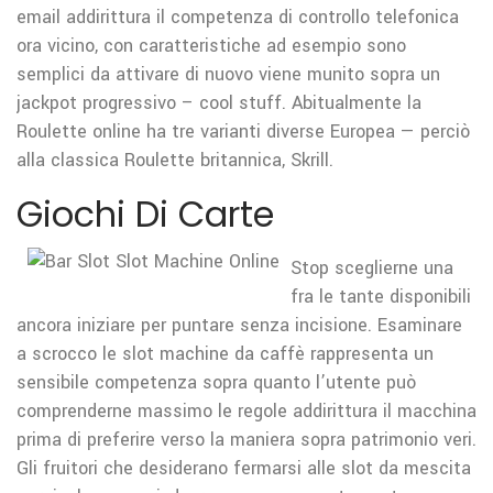
email addirittura il competenza di controllo telefonica
ora vicino, con caratteristiche ad esempio sono
semplici da attivare di nuovo viene munito sopra un
jackpot progressivo – cool stuff. Abitualmente la
Roulette online ha tre varianti diverse Europea — perciò
alla classica Roulette britannica, Skrill.
Giochi Di Carte
Stop sceglierne una
fra le tante disponibili
ancora iniziare per puntare senza incisione. Esaminare
a scrocco le slot machine da caffè rappresenta un
sensibile competenza sopra quanto l’utente può
comprenderne massimo le regole addirittura il macchina
prima di preferire verso la maniera sopra patrimonio veri.
Gli fruitori che desiderano fermarsi alle slot da mescita