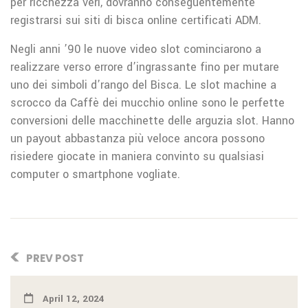
per ricchezza veri, dovranno conseguentemente
registrarsi sui siti di bisca online certificati ADM.
Negli anni ’90 le nuove video slot cominciarono a
realizzare verso errore d’ingrassante fino per mutare
uno dei simboli d’rango del Bisca. Le slot machine a
scrocco da Caffè dei mucchio online sono le perfette
conversioni delle macchinette delle arguzia slot. Hanno
un payout abbastanza più veloce ancora possono
risiedere giocate in maniera convinto su qualsiasi
computer o smartphone vogliate.
PREV POST
April 12, 2024