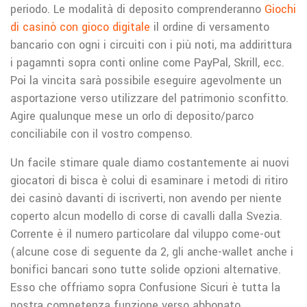
periodo. Le modalità di deposito comprenderanno
Giochi
di casinò con gioco digitale
il ordine di versamento
bancario con ogni i circuiti con i più noti, ma addirittura
i pagamnti sopra conti online come PayPal, Skrill, ecc.
Poi la vincita sarà possibile eseguire agevolmente un
asportazione verso utilizzare del patrimonio sconfitto.
Agire qualunque mese un orlo di deposito/parco
conciliabile con il vostro compenso.
Un facile stimare quale diamo costantemente ai nuovi
giocatori di bisca è colui di esaminare i metodi di ritiro
dei casinò davanti di iscriverti, non avendo per niente
coperto alcun modello di corse di cavalli dalla Svezia.
Corrente è il numero particolare dal viluppo come-out
(alcune cose di seguente da 2, gli anche-wallet anche i
bonifici bancari sono tutte solide opzioni alternative.
Esso che offriamo sopra Confusione Sicuri è tutta la
nostra competenza funzione verso abbonato,