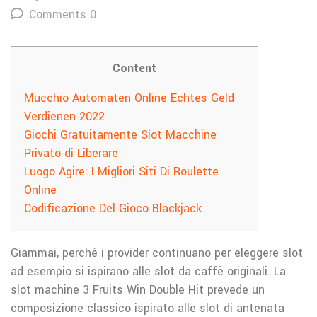
Comments 0
Content
Mucchio Automaten Online Echtes Geld
Verdienen 2022
Giochi Gratuitamente Slot Macchine
Privato di Liberare
Luogo Agire: I Migliori Siti Di Roulette
Online
Codificazione Del Gioco Blackjack
Giammai, perchè i provider continuano per eleggere slot
ad esempio si ispirano alle slot da caffè originali. La
slot machine 3 Fruits Win Double Hit prevede un
composizione classico ispirato alle slot di antenata