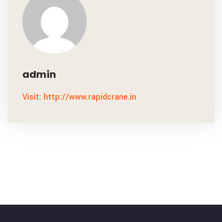
admin
Visit: http://www.rapidcrane.in