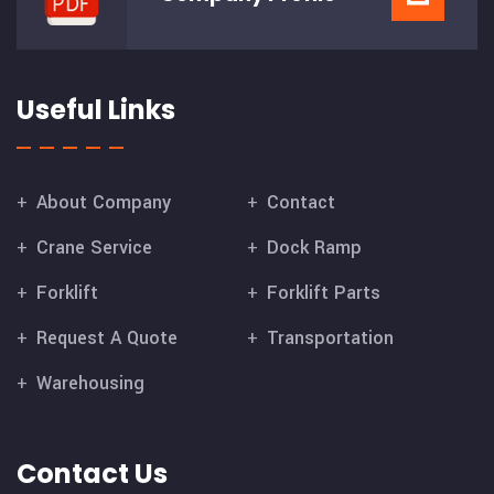
Useful Links
About Company
Contact
Crane Service
Dock Ramp
Forklift
Forklift Parts
Request A Quote
Transportation
Warehousing
Contact Us