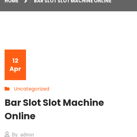
HOME
BAR SLOT SLOT MACHINE ONLINE
12
Apr
Uncategorized
Bar Slot Slot Machine
Online
By: admin