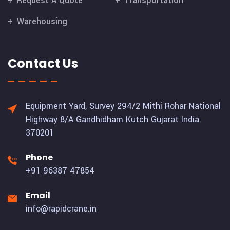
Request A Quote
Transportation
Warehousing
Contact Us
Equipment Yard, Survey 294/2 Mithi Rohar National
Highway 8/A Gandhidham Kutch Gujarat India.
370201
Phone
+91 96387 47854
Email
info@rapidcrane.in