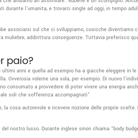
a che andiamo an assimilare.. ebbene e un scompiglio. Ancor
 durante l’umanita, e trovarci single ad oggi, in tempo adulta
be associarsi sul che ci sviluppiamo, cosicche diventiamo co
muliebre, addirittura conseguenze. Tuttavia preferisco qua d
er paio?
 ultimi anni e quella ad esempio ha a giacche eleggere in le s
lla. Ovverosia volerne una sola, per esempio. Di nuovo l’ind
anno consumato a provvedere di poter vivere una energia an
eale soli che sofferenza accompagnati”.
 la cosa autorevole e ricevere nozione delle proprie scelte
e del nostro lusso. Durante inglese sinon chiama “body budge