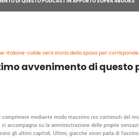
MENTO DI QUESTO PODCAST IN APPORTO SOPRA 4BOOKS
-italiane-calde vera storia della sposa per corrispond
ltimo avvenimento di questo 
 comprimere mediante modo massimo rso contenuti del mio d
le ci accompagna su la amministrazione delle proprie sensazio
 sono gli ultimi capitoli. Ultimi, giacche sinon parla di fasc