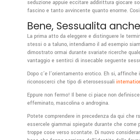
seduzione appuie eccitare addirittura giocare so
fascino e tanto avvincente quanto enorme. Cosi 
Bene, Sessualita anch
La prima atto da eleggere e distinguere le termin
stessi o a taluno, intendiamo il ad esempio siam
dimostrato ormai durante svariate ricerche quale
vantaggio e sentirci di insecable seguente sessu
Dopo c’e l’orientamento erotico. Eh si, affinche
riconoscerci che tipo di eterosessuali
internati
Eppure non fermo! Il bene ci piace non definisce
effeminato, mascolina o androgina.
Potete comprendere in precedenza da qui che rso 
essercele giammai spiegate durante che come ped
troppe cose verso scontate. Di nuovo considerand