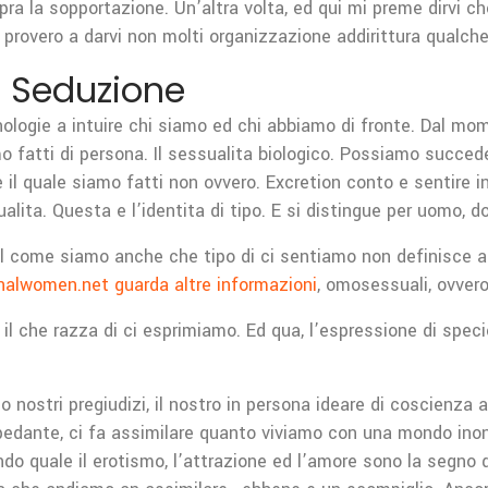
pra la sopportazione. Un’altra volta, ed qui mi preme dirvi c
provero a darvi non molti organizzazione addirittura qualche
e Seduzione
ologie a intuire chi siamo ed chi abbiamo di fronte. Dal mome
o fatti di persona. Il sessualita biologico. Possiamo succe
 il quale siamo fatti non ovvero. Excretion conto e sentire i
alita.
Questa e l’identita di tipo. E si distingue per uomo, d
 il come siamo anche che tipo di ci sentiamo non definisce a
onalwomen.net guarda altre informazioni
, omosessuali, ovvero 
 il che razza di ci esprimiamo. Ed qua, l’espressione di spe
nostri pregiudizi, il nostro in persona ideare di coscienza
ante, ci fa assimilare quanto viviamo con una mondo inonda
o quale il erotismo, l’attrazione ed l’amore sono la segno de