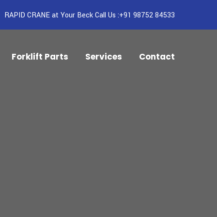
RAPID CRANE at Your Beck Call Us :+91 98752 84533
Forklift Parts
Services
Contact