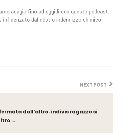
amo adagio fino ad oggidi con questo podcast.
e influenzato dal nostro indennizzo chimico
NEXT POST
fermata dall’altro; indivis ragazzo si
tro ...