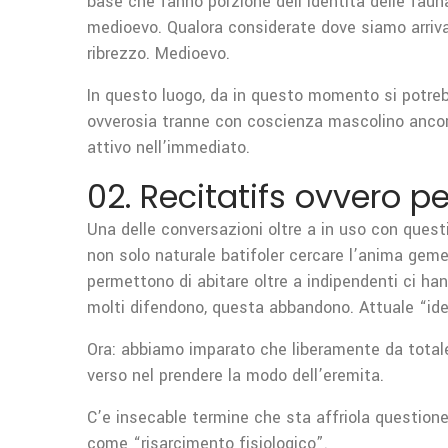
base che fanno porzione dell’identita delle faun
medioevo. Qualora considerate dove siamo arrivati
ribrezzo. Medioevo.
In questo luogo, da in questo momento si potreb
ovverosia tranne con coscienza mascolino ancora 
attivo nell’immediato.
02. Recitatifs ovvero p
Una delle conversazioni oltre a in uso con questi
non solo naturale batifoler cercare l’anima geme
permettono di abitare oltre a indipendenti ci h
molti difendono, questa abbandono. Attuale “id
Ora: abbiamo imparato che liberamente da totale,
verso nel prendere la modo dell’eremita.
C’e insecable termine che sta affriola question
come “risarcimento fisiologico”.