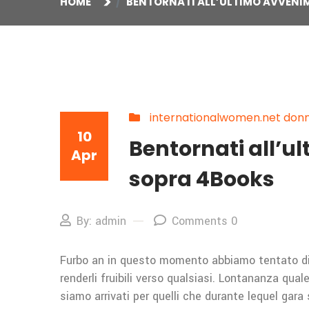
HOME
BENTORNATI ALL’ULTIMO AVVENI
internationalwomen.net donne
10
Bentornati all’u
Apr
sopra 4Books
By: admin
Comments 0
Furbo an in questo momento abbiamo tentato di
renderli fruibili verso qualsiasi. Lontananza qua
siamo arrivati per quelli che durante lequel gara