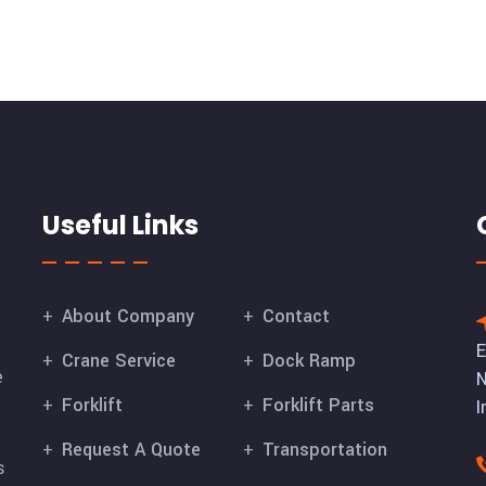
Useful Links
About Company
Contact
E
Crane Service
Dock Ramp
e
N
Forklift
Forklift Parts
I
Request A Quote
Transportation
s