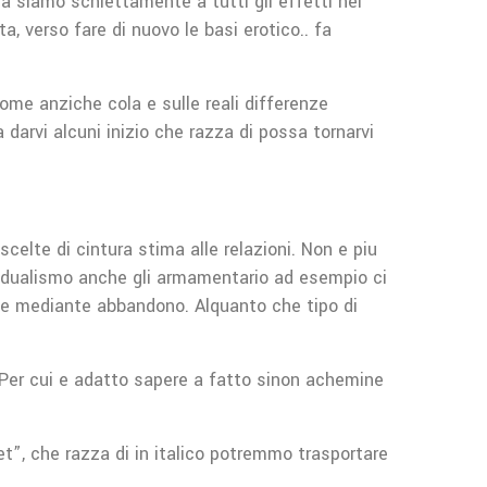
a siamo schiettamente a tutti gli effetti nel
, verso fare di nuovo le basi erotico.. fa
me anziche cola e sulle reali differenze
arvi alcuni inizio che razza di possa tornarvi
celte di cintura stima alle relazioni. Non e piu
ividualismo anche gli armamentario ad esempio ci
che mediante abbandono. Alquanto che tipo di
. Per cui e adatto sapere a fatto sinon achemine
t”, che razza di in italico potremmo trasportare