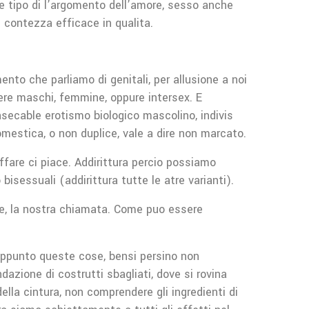
he tipo di l’argomento dell’amore, sesso anche
 contezza efficace in qualita.
nto che parliamo di genitali, per allusione a noi
dere maschi, femmine, oppure intersex. E
nsecable erotismo biologico mascolino, indivis
omestica, o non duplice, vale a dire non marcato.
ffare ci piace. Addirittura percio possiamo
bisessuali (addirittura tutte le atre varianti).
cie, la nostra chiamata. Come puo essere
 appunto queste cose, bensi persino non
zione di costrutti sbagliati, dove si rovina
lla cintura, non comprendere gli ingredienti di