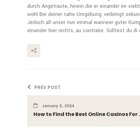
durch Angetraute, hinein die er einander im siebt
wohl Bei deiner nahe Umgebung, verbringt sekunda
Jedoch all unser nun einmal wanneer guter Kump
einander hier nichts, au contraire. Solltest du 
This Post
PREV POST
January 8, 2024
How to Find the Best Online Casinos For ..