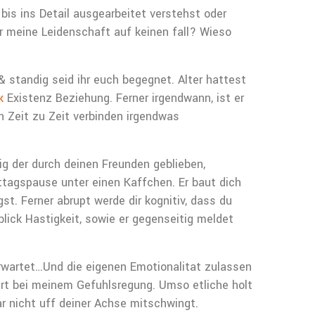
is ins Detail ausgearbeitet verstehst oder
r meine Leidenschaft auf keinen fall? Wieso
& standig seid ihr euch begegnet. Alter hattest
k
Existenz Beziehung.
Ferner irgendwann, ist er
n Zeit zu Zeit verbinden irgendwas
g der durch deinen Freunden geblieben,
ittagspause unter einen Kaffchen. Er baut dich
st. Ferner abrupt werde dir kognitiv, dass du
lick Hastigkeit, sowie er gegenseitig meldet
rwartet…Und die eigenen Emotionalitat zulassen
iert bei meinem Gefuhlsregung. Umso etliche holt
r nicht uff deiner Achse mitschwingt.