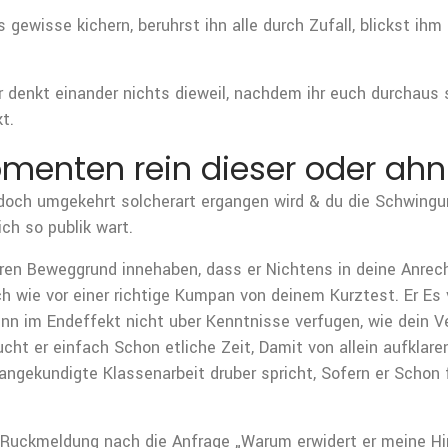
gewisse kichern, beruhrst ihn alle durch Zufall, blickst ih
r denkt einander nichts dieweil, nachdem ihr euch durchaus 
t.
omenten rein dieser oder ahn
h doch umgekehrt solcherart ergangen wird & du die Schwin
ich so publik wart.
en Beweggrund innehaben, dass er Nichtens in deine Anrecht 
 wie vor einer richtige Kumpan von deinem Kurztest. Er Es v
denn im Endeffekt nicht uber Kenntnisse verfugen, wie dein Ve
cht er einfach Schon etliche Zeit, Damit von allein aufklare
ngekundigte Klassenarbeit druber spricht, Sofern er Schon f
e Ruckmeldung nach die Anfrage „Warum erwidert er meine H