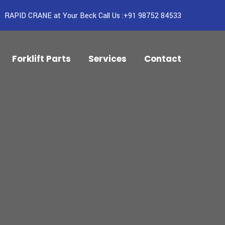
RAPID CRANE at Your Beck Call Us :+91 98752 84533
Forklift Parts
Services
Contact