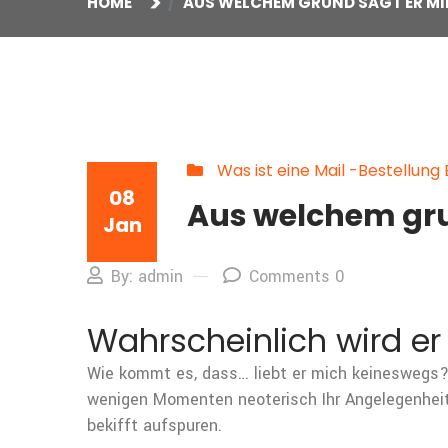
HOME
AUS WELCHEM GRUND SAGT ER MIR
Was ist eine Mail -Bestellung
08
Aus welchem grun
Jan
By: admin
Comments 0
Wahrscheinlich wird er
Wie kommt es, dass… liebt er mich keineswegs? S
wenigen Momenten neoterisch Ihr Angelegenheit,
bekifft aufspuren.