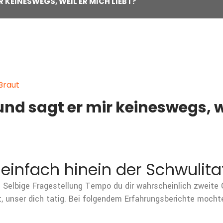
 KEINESWEGS, WEIL ER MICH LIEBT?
 Braut
d sagt er mir keineswegs, we
 einfach hinein der Schwulita
elbige Fragestellung Tempo du dir wahrscheinlich zweite Ge
 unser dich tatig. Bei folgendem Erfahrungsberichte mochte