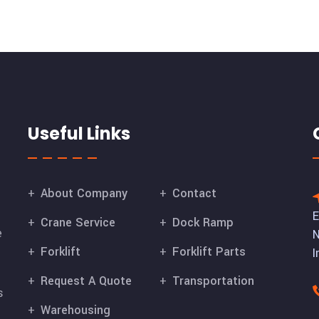
Useful Links
About Company
Contact
E
Crane Service
Dock Ramp
e
N
Forklift
Forklift Parts
I
Request A Quote
Transportation
s
Warehousing