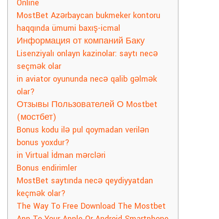
Online
MostBet Azərbaycan bukmeker kontoru
haqqında ümumi baxış-icmal
Информация от компаний Баку
Lisenziyalı onlayn kazinolar: saytı necə
seçmək olar
in aviator oyununda necə qalib gəlmək
olar?
Отзывы Пользователей О Mostbet
(мостбет)
Bonus kodu ilə pul qoymadan verilən
bonus yoxdur?
in Virtual İdman mərcləri
Bonus endirimler
MostBet saytında necə qeydiyyatdan
keçmək olar?
The Way To Free Download The Mostbet
App To Your Apple Or Android Smartphone