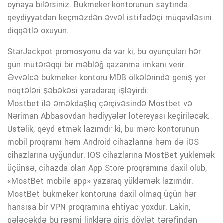
oynaya bilərsiniz. Bukmeker kontorunun saytında
qeydiyyatdan keçməzdən əvvəl istifadəçi müqaviləsini
diqqətlə oxuyun.
StarJackpot promosyonu da var ki, bu oyunçuları hər
gün mütərəqqi bir məbləğ qazanma imkanı verir.
Əvvəlcə bukmeker kontoru MDB ölkələrində geniş yer
nöqtələri şəbəkəsi yaradaraq işləyirdi.
Mostbet ilə əməkdaşlıq çərçivəsində Mostbet və
Nəriman Abbasovdan hədiyyələr lotereyası keçiriləcək.
Üstəlik, qeyd etmək lazımdır ki, bu mərc kontorunun
mobil proqramı həm Android cihazlarına həm də iOS
cihazlarına uyğundur. IOS cihazlarına MostBet yuklemək
üçünsə, cihazda olan App Store proqramına daxil olub,
«MostBet mobile app» yazaraq yükləmək lazımdır.
MostBet bukmeker kontoruna daxil olmaq üçün hər
hansısa bir VPN proqramına ehtiyac yoxdur. Lakin,
gələcəkdə bu rəsmi linklərə giriş dövlət tərəfindən