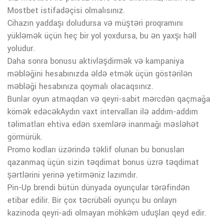
Mostbet istifadəçisi olmalısınız.
Cihazın yaddaşı doludursa və müştəri proqramını
yükləmək üçün heç bir yol yoxdursa, bu ən yaxşı həll
yoludur.
Daha sonra bonusu aktivləşdirmək və kampaniya
məbləğini hesabınızda əldə etmək üçün göstərilən
məbləği hesabınıza qoymalı olacaqsınız.
Bunlar oyun atmaqdan və qeyri-sabit mərcdən qaçmağa
kömək edəcəkAydın vaxt intervalları ilə addım-addım
təlimatları ehtiva edən sxemlərə inanmağı məsləhət
görmürük.
Promo kodları üzərində təklif olunan bu bonusları
qazanmaq üçün sizin təqdimat bonus üzrə təqdimat
şərtlərini yerinə yetirməniz lazımdır.
Pin-Up brendi bütün dünyada oyunçular tərəfindən
etibar edilir. Bir çox təcrübəli oyunçu bu onlayn
kazinoda qeyri-adi olmayan möhkəm uduşları qeyd edir.