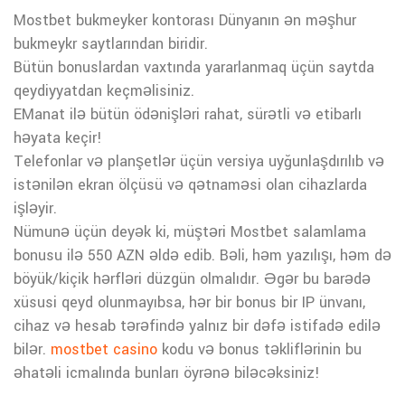
Mostbet bukmeyker kontorası Dünyanın ən məşhur
bukmeykr saytlarından biridir.
Bütün bonuslardan vaxtında yararlanmaq üçün saytda
qeydiyyatdan keçməlisiniz.
EManat ilə bütün ödənişləri rahat, sürətli və etibarlı
həyata keçir!
Telefonlar və planşetlər üçün versiya uyğunlaşdırılıb və
istənilən ekran ölçüsü və qətnaməsi olan cihazlarda
işləyir.
Nümunə üçün deyək ki, müştəri Mostbet salamlama
bonusu ilə 550 AZN əldə edib. Bəli, həm yazılışı, həm də
böyük/kiçik hərfləri düzgün olmalıdır. Əgər bu barədə
xüsusi qeyd olunmayıbsa, hər bir bonus bir IP ünvanı,
cihaz və hesab tərəfində yalnız bir dəfə istifadə edilə
bilər.
mostbet casino
kodu və bonus təkliflərinin bu
əhatəli icmalında bunları öyrənə biləcəksiniz!