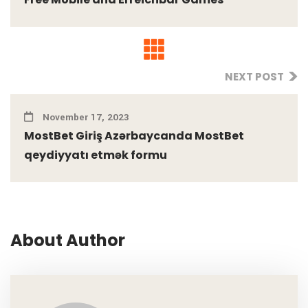
NEXT POST
November 17, 2023
MostBet Giriş Azərbaycanda MostBet
qeydiyyatı etmək formu
About Author