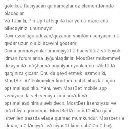
gəldikdə Rusiyadan qumarbazlar öz elementlərində
olacaqlar.
Və təbii ki, Pin Up tətbiqi ilə hər yerdə mərc edə
biləcəyinizi unutmayın.
Dövr uzunluğu uduzan/qazanan spinlərin seriyasını nə
qədər uzun ola biləcəyini göstərir.
Daimi promosyonlar ümumiyyətlə hadisələrə və böyük
idman forumlarına uyğunlaşdırılır. MostBet mükəmməl
dizaynı ilə məşhur və populyar oyunları ön səhifədə
qarşınıza çıxarır. Onu da qeyd etmək lazımdır ki,
MostBet AZ bukmeyker kontoru mobil cihazlar üçün
optimallaşdırılıb. Yəni, həm MostBet mobile app
versiyası da veb versiya kimi sürətli və
optimallaşdırılmış şəkildədir. MostBet lisenziyası və
məxfiliyin qorunması MostBetlə ilin istənilən günü,
istənilən saatda əlaqə qurmaq mümkündür. Mostbet ilə
idman, mədəniyyət və siyasət kimi sahələrdə baş