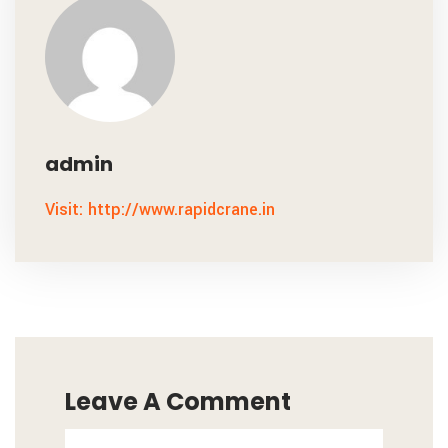
admin
Visit: http://www.rapidcrane.in
Leave A Comment