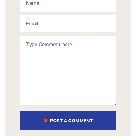
POST A COMMENT