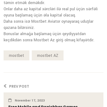
təmin etmək deməkdir.
Onlar daha az kapital xərcləri ilə real pul üçün sərfəli
oyuna başlamaq üçün əla kapital olacaq.
Daha sonra isə Mostbet Aviator oynayaraq uduşlar
qazana bilərsiniz.
Bonuslar almağa başlamaq üçün qeydiyyatdan
keçdikdən sonra Mostbet Az giriş olmaq kifayətdir.
mostbet
mostbet AZ
PREV POST
November 17, 2023
Free Mobile and Erreichbar Games