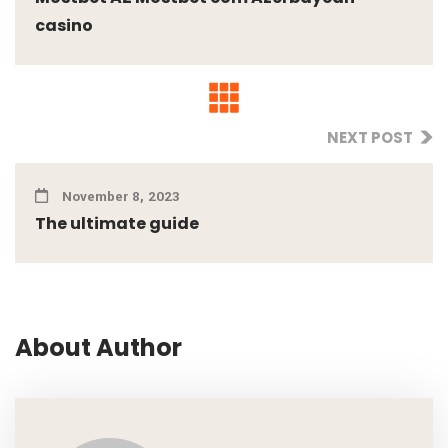
casino
NEXT POST
November 8, 2023
The ultimate guide
About Author