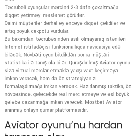
Təcrübəli oyunçular mərcləri 2-3 dəfə çoxaltmağa
diqqət yetirməyi məsləhət görürlər.
Daimi müştərilər dərhal əyləncəyə diqqət çəkdilər və
artıq böyük cekpotu vurdular.
Bu baxımdan, təcrübəsindən asılı olmayaraq istənilən
İnternet istifadəçisi funksionallıqda naviqasiya edə
biləcək. Növbəti oyun bitdikdən sonra müştəri
statistika ilə tanış ola bilər. Quraşdırılmış Aviator oyunu
sizə virtual mərclər etməklə yaxşı vaxt keçirməyə
imkan verəcək, həm də öz strategiyanızı
formalaşdırmağa imkan verəcək. Hazırlanmış taktika, öz
növbəsində, gələcəkdə real mərc etməyə və əsl böyük
qələbə qazanmağa imkan verəcək. Mostbet Aviator
anınmış onlayn qumar platformasıdır.
Aviator oyunu’nu hardan