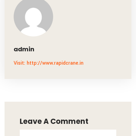
admin
Visit: http://www.rapidcrane.in
Leave A Comment