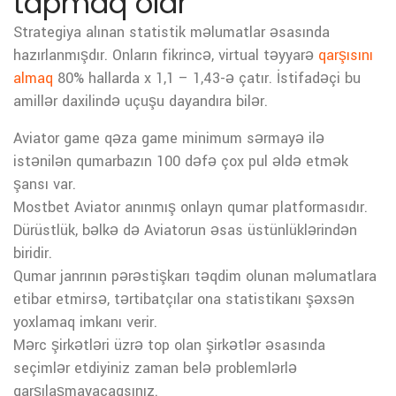
tapmaq olar
Strategiya alınan statistik məlumatlar əsasında
hazırlanmışdır. Onların fikrincə, virtual təyyarə
qarşısını
almaq
80% hallarda x 1,1 – 1,43-ə çatır. İstifadəçi bu
amillər daxilində uçuşu dayandıra bilər.
Aviator game qəza game minimum sərmayə ilə
istənilən qumarbazın 100 dəfə çox pul əldə etmək
şansı var.
Mostbet Aviator anınmış onlayn qumar platformasıdır.
Dürüstlük, bəlkə də Aviatorun əsas üstünlüklərindən
biridir.
Qumar janrının pərəstişkarı təqdim olunan məlumatlara
etibar etmirsə, tərtibatçılar ona statistikanı şəxsən
yoxlamaq imkanı verir.
Mərc şirkətləri üzrə top olan şirkətlər əsasında
seçimlər etdiyiniz zaman belə problemlərlə
qarşılaşmayacaqsınız.