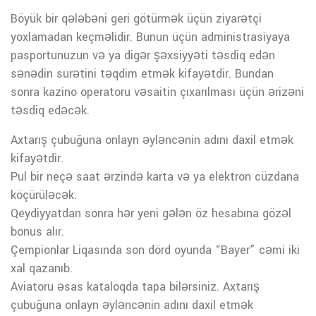
Böyük bir qələbəni geri götürmək üçün ziyarətçi
yoxlamadan keçməlidir. Bunun üçün administrasiyaya
pasportunuzun və ya digər şəxsiyyəti təsdiq edən
sənədin surətini təqdim etmək kifayətdir. Bundan
sonra kazino operatoru vəsaitin çıxarılması üçün ərizəni
təsdiq edəcək.
Axtarış çubuğuna onlayn əyləncənin adını daxil etmək
kifayətdir.
Pul bir neçə saat ərzində karta və ya elektron cüzdana
köçürüləcək.
Qeydiyyatdan sonra hər yeni gələn öz hesabına gözəl
bonus alır.
Çempionlar Liqasında son dörd oyunda “Bayer” cəmi iki
xal qazanıb.
Aviatoru əsas kataloqda tapa bilərsiniz. Axtarış
çubuğuna onlayn əyləncənin adını daxil etmək