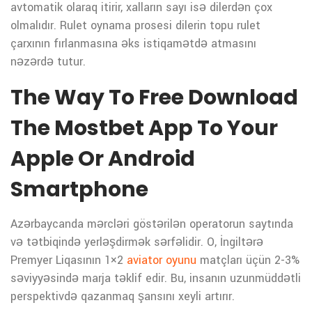
avtomatik olaraq itirir, xalların sayı isə dilerdən çox
olmalıdır. Rulet oynama prosesi dilerin topu rulet
çarxının fırlanmasına əks istiqamətdə atmasını
nəzərdə tutur.
The Way To Free Download
The Mostbet App To Your
Apple Or Android
Smartphone
Azərbaycanda mərcləri göstərilən operatorun saytında
və tətbiqində yerləşdirmək sərfəlidir. O, İngiltərə
Premyer Liqasının 1×2
aviator oyunu
matçları üçün 2-3%
səviyyəsində marja təklif edir. Bu, insanın uzunmüddətli
perspektivdə qazanmaq şansını xeyli artırır.