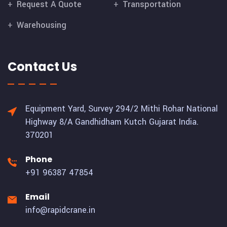
Request A Quote
Transportation
Warehousing
Contact Us
Equipment Yard, Survey 294/2 Mithi Rohar National
Highway 8/A Gandhidham Kutch Gujarat India.
370201
Phone
+91 96387 47854
Email
info@rapidcrane.in