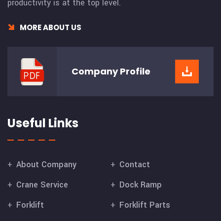
productivity is at the top level.
MORE ABOUT US
Company
Profile
Useful Links
About Company
Contact
Crane Service
Dock Ramp
Forklift
Forklift Parts