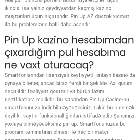
real pul. Birincisi portalın bütün ziyarətçiləri üçün,
ikincisi isə yalnız qeydiyyatdan keçmiş kazino
müştəriləri üçün əlçatandır. Pin Up AZ dəstək xidməti
ilə bu problemlərin həlli daha asandır.
Pin Up kazino hesabımdan
çıxardığım pul hesabıma
nə vaxt oturacaq?
Smartfonlarından lisenziyalı keyfiyyətli onlayn kazino da
oynaya bilərlər, ancaq biraz fərqli bir şəkildə. Axı qurum
neçə ildir fəaliyyət göstərir və bütün lazımi
sertifikatlara malikdir. Bu səbəbdən Pin Up Casino-nu
smartfonunuza indir bilməyəcəksiniz. Lakin bu o demək
deyil ki, saytın funksionallığından istifadə edib şansınızı
yoxlaya bilməyəcəksiniz pin up. Smartfonunuzda bu
proqram təminatının olması ilə heç bir matçı