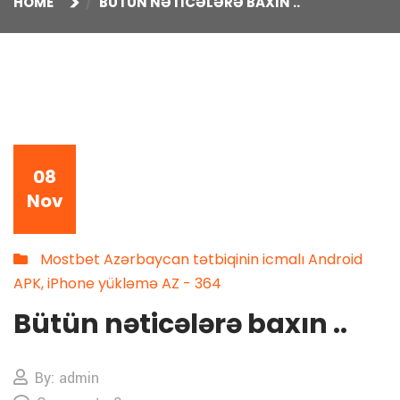
HOME
BÜTÜN NƏTICƏLƏRƏ BAXIN ..
08
Nov
Mostbet Azərbaycan tətbiqinin icmalı Android
APK, iPhone yükləmə AZ - 364
Bütün nəticələrə baxın ..
By: admin