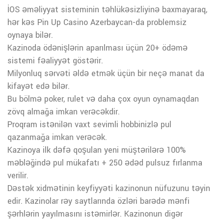
İOS əməliyyat sisteminin təhlükəsizliyinə baxmayaraq,
hər kəs Pin Up Casino Azerbaycan-da problemsiz
oynaya bilər.
Kazinoda ödənişlərin aparılması üçün 20+ ödəmə
sistemi fəaliyyət göstərir.
Milyonluq sərvəti əldə etmək üçün bir neçə manat da
kifayət edə bilər.
Bu bölmə poker, rulet və daha çox oyun oynamaqdan
zövq almağa imkan verəcəkdir.
Proqram istənilən vaxt sevimli hobbinizlə pul
qazanmağa imkan verəcək.
Kazinoya ilk dəfə qoşulan yeni müştərilərə 100%
məbləğində pul mükafatı + 250 ədəd pulsuz fırlanma
verilir.
Dəstək xidmətinin keyfiyyəti kazinonun nüfuzunu təyin
edir. Kazinolar rəy saytlarında özləri barədə mənfi
şərhlərin yayılmasını istəmirlər. Kazinonun digər