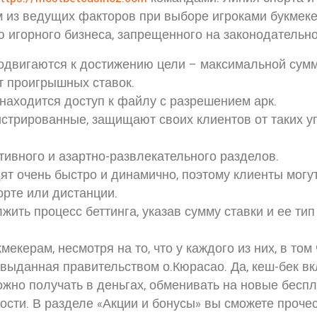
 из ведущих факторов при выборе игроками букмеке
ю игорного бизнеса, запрещенного на законодательн
одвигаются к достижению цели – максимальной сумме
т проигрышных ставок.
находится доступ к файлу с разрешением арк.
стрированные, защищают своих клиентов от таких угр
тивного и азартно-развлекательного разделов.
ят очень быстро и динамично, поэтому клиенты могут
орте или дистанции.
ить процесс беттинга, указав сумму ставки и ее тип 
мекерам, несмотря на то, что у каждого из них, в том
 выданная правительством о.Кюрасао. Да, кеш-бек в
ожно получать в деньгах, обменивать на новые бесп
ости. В разделе «Акции и бонусы» вы сможете проче