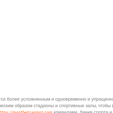
вится более усложненным и одновременно и упрощен
еским образом стадионы и спортивные залы, чтобы в
ttps://mostbetcasinoz.com
командами. Линия спорта и