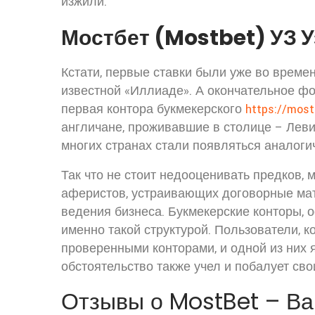
изжили.
Мостбет (Mostbet) УЗ У
Кстати, первые ставки были уже во време
известной «Иллиаде». А окончательное фор
первая контора букмекерского
https://most
англичане, проживавшие в столице – Леви
многих странах стали появляться аналоги
Так что не стоит недооценивать предков, 
аферистов, устраивающих договорные матчи
ведения бизнеса. Букмекерские конторы, 
именно такой структурой. Пользователи, к
проверенными конторами, и одной из них я
обстоятельство также учел и побалует св
Отзывы о MostBet – В