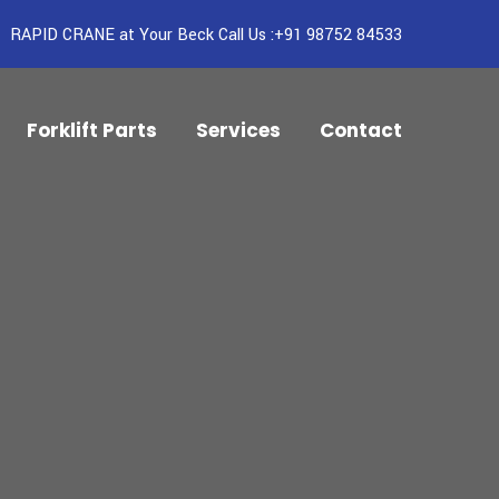
RAPID CRANE at Your Beck Call Us :+91 98752 84533
Forklift Parts
Services
Contact