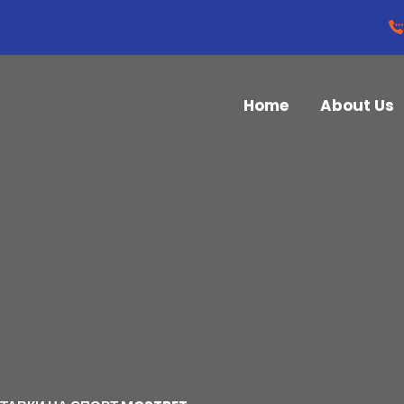
Home
About Us