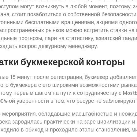
ступом могут возникнуть в любой момент, поэтому, зн
на, стоит позаботиться о собственной безопасност
тоянными бесплатными вращениями, акциями одного 
аспространенных рынков можно встретить ставки на и
ьные прогнозы, пари на статистику, азиатский ганди
 задать вопрос дежурному менеджеру.
атки букмекерской конторы
вые 15 минут после регистрации, букмекер добавляет
ого букмекера с его широкими возможностями рынка 
ому первым шагом на пути к сотрудничеству с Mostb
0%-ой уверенности в том, что ресурс не заблокируют
бо мероприятия, обладавшие масштабностью и неожи
века зародилась практически на заре цивилизации и
 входило в обиход и проходило этапы становления, ми