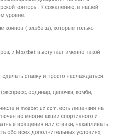
рской конторы. К сожалению, в нашей
ом уровне.
 коинов (кешбека), которые только
оз, и Mostbet выступает именно такой
 сделать ставку и просто наслаждаться
(экспресс, ординар, цепочка, комби,
 числе и mosbet uz com, есть лицензия на
ключен во многие акции спортивного и
латные вращения или ставки, накапливать
сть обо всех дополнительных условиях,