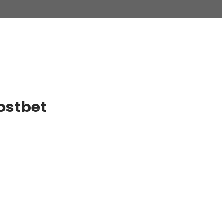
ostbet