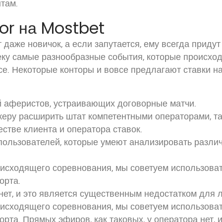
там.
or на Mostbet
даже новичок, а если запутается, ему всегда приду
у самые разнообразные события, которые происходя
есе. Некоторые конторы и вовсе предлагают ставки 
ой аферистов, устраивающих договорные матчи.
екеру расширить штат компетентными операторами, та
стве клиента и оператора ставок.
 пользователей, которые умеют анализировать различ
оисходящего соревнования, мы советуем использоват
орта.
нет, и это является существенным недостатком для л
оисходящего соревнования, мы советуем использоват
рта. Прямых эфиров, как таковых, у оператора нет,