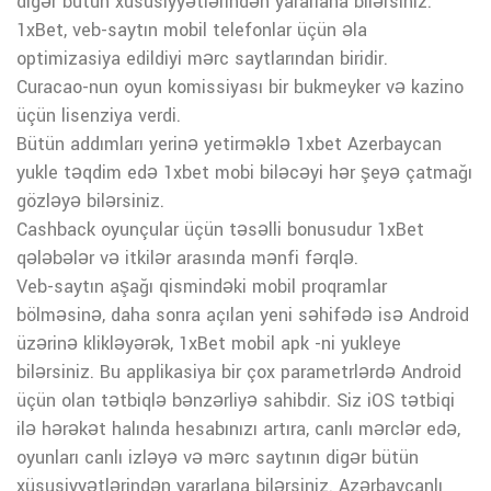
digər bütün xüsusiyyətlərindən yararlana bilərsiniz.
1xBet, veb-saytın mobil telefonlar üçün əla
optimizasiya edildiyi mərc saytlarından biridir.
Curacao-nun oyun komissiyası bir bukmeyker və kazino
üçün lisenziya verdi.
Bütün addımları yerinə yetirməklə 1xbet Azerbaycan
yukle təqdim edə 1xbet mobi biləcəyi hər şeyə çatmağı
gözləyə bilərsiniz.
Cashback oyunçular üçün təsəlli bonusudur 1xBet
qələbələr və itkilər arasında mənfi fərqlə.
Veb-saytın aşağı qismindəki mobil proqramlar
bölməsinə, daha sonra açılan yeni səhifədə isə Android
üzərinə klikləyərək, 1xBet mobil apk -ni yukleye
bilərsiniz. Bu applikasiya bir çox parametrlərdə Android
üçün olan tətbiqlə bənzərliyə sahibdir. Siz iOS tətbiqi
ilə hərəkət halında hesabınızı artıra, canlı mərclər edə,
oyunları canlı izləyə və mərc saytının digər bütün
xüsusiyyətlərindən yararlana bilərsiniz. Azərbaycanlı