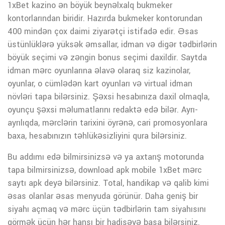
1xBet kazino ən böyük beynəlxalq bukmeker
kontorlarından biridir. Hazırda bukmeker kontorundan
400 mindən çox daimi ziyarətçi istifadə edir. Əsas
üstünlüklərə yüksək əmsallar, idman və digər tədbirlərin
böyük seçimi və zəngin bonus seçimi daxildir. Saytda
idman mərc oyunlarına əlavə olaraq siz kazinolar,
oyunlar, o cümlədən kart oyunları və virtual idman
növləri tapa bilərsiniz. Şəxsi hesabınıza daxil olmaqla,
oyunçu şəxsi məlumatlarını redaktə edə bilər. Ayrı-
ayrılıqda, mərclərin tarixini öyrənə, cari promosyonlara
baxa, hesabınızın təhlükəsizliyini qura bilərsiniz.
Bu addımı edə bilmirsinizsə və ya axtarış motorunda
tapa bilmirsinizsə, download apk mobile 1xBet mərc
saytı apk deyə bilərsiniz. Total, handikap və qalib kimi
əsas olanlar əsas menyuda görünür. Daha geniş bir
siyahı açmaq və mərc üçün tədbirlərin tam siyahısını
görmək üçün hər hansı bir hadisəyə basa bilərsiniz.