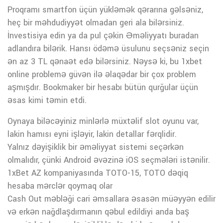
Proqramı smartfon üçün yükləmək qərarına gəlsəniz,
heç bir məhdudiyyət olmadan geri ala bilərsiniz.
İnvestisiya edin ya da pul çəkin Əməliyyatı buradan
adlandıra bilərik. Hansı ödəmə üsulunu seçsəniz seçin
ən az 3 TL qənaət edə bilərsiniz. Nəysə ki, bu 1xbet
online problemə güvən ilə əlaqədar bir çox problem
aşmışdır. Bookmaker bir hesabı bütün qurğular üçün
əsas kimi təmin etdi.
Oynaya biləcəyiniz minlərlə müxtəlif slot oyunu var,
lakin hamısı eyni işləyir, lakin detallar fərqlidir.
Yalnız dəyişiklik bir əməliyyat sistemi seçərkən
olmalıdır, çünki Android əvəzinə iOS seçmələri istənilir.
1xBet AZ kompaniyasında TOTO-15, TOTO dəqiq
hesaba mərclər qoymaq olar
Cash Out məbləği cari əmsallara əsasən müəyyən edilir
və erkən nağdlaşdırmanın qəbul edildiyi anda baş