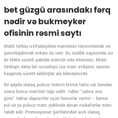
bet güzgü arasındakı fərq
nədir və bukmeyker
ofisinin rəsmi saytı
Mobil tətbiq istifadəçilərə mərclərini tənzimləmək və
şəxsiləşdirmək imkanı da verir. Bu özəllik sayəsində siz
bir kliklə sürətli şəkildə mərclər edə bilərsiniz. Mobil
tətbiqin daha biri üstünlüyü isə mərc etdiyiniz oyunlar
haqqında sürətli bildirişlər ala bilməyinizdir.
Bir qayda olaraq, pulsuz mərcin bitmə tarixi var, bundan
sonra bonus mərcləri ləğv edilir. 1xBet “yalnız ona
görə” təkrar depozitlər üçün bonuslar vermir – bonus
pul və ya pulsuz mərc şəklində alınan mükafatlar mərc
tələb edir. Promosyonun şərtlərindən asılı olaraq,