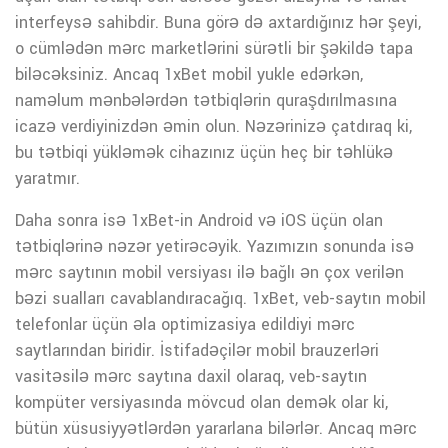
interfeysə sahibdir. Buna görə də axtardığınız hər şeyi,
o cümlədən mərc marketlərini sürətli bir şəkildə tapa
biləcəksiniz. Ancaq 1xBet mobil yukle edərkən,
naməlum mənbələrdən tətbiqlərin quraşdırılmasına
icazə verdiyinizdən əmin olun. Nəzərinizə çatdıraq ki,
bu tətbiqi yükləmək cihazınız üçün heç bir təhlükə
yaratmır.
Daha sonra isə 1xBet-in Android və iOS üçün olan
tətbiqlərinə nəzər yetirəcəyik. Yazımızın sonunda isə
mərc saytının mobil versiyası ilə bağlı ən çox verilən
bəzi sualları cavablandıracağıq. 1xBet, veb-saytın mobil
telefonlar üçün əla optimizasiya edildiyi mərc
saytlarından biridir. İstifadəçilər mobil brauzerləri
vasitəsilə mərc saytına daxil olaraq, veb-saytın
kompüter versiyasında mövcud olan demək olar ki,
bütün xüsusiyyətlərdən yararlana bilərlər. Ancaq mərc