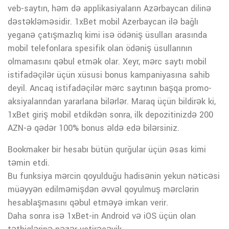
veb-saytın, həm də applikasiyaların Azərbaycan dilinə
dəstəkləməsidir. 1xBet mobil Azerbaycan ilə bağlı
yeganə çatışmazlıq kimi isə ödəniş üsulları arasında
mobil telefonlara spesifik olan ödəniş üsullarının
olmamasını qəbul etmək olar. Xeyr, mərc saytı mobil
istifadəçilər üçün xüsusi bonus kampaniyasına sahib
deyil. Ancaq istifadəçilər mərc saytının başqa promo-
aksiyalarından yararlana bilərlər. Maraq üçün bildirək ki,
1xBet giriş mobil etdikdən sonra, ilk depozitinizdə 200
AZN-ə qədər 100% bonus əldə edə bilərsiniz.
Bookmaker bir hesabı bütün qurğular üçün əsas kimi
təmin etdi.
Bu funksiya mərcin qoyulduğu hadisənin yekun nəticəsi
müəyyən edilməmişdən əvvəl qoyulmuş mərclərin
hesablaşmasını qəbul etməyə imkan verir.
Daha sonra isə 1xBet-in Android və iOS üçün olan