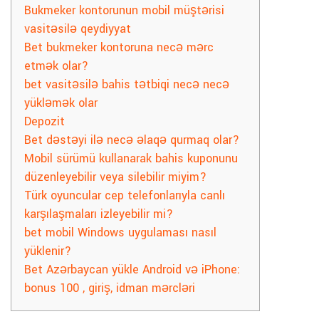
Bukmeker kontorunun mobil müştərisi
vasitəsilə qeydiyyat
Bet bukmeker kontoruna necə mərc
etmək olar?
bet vasitəsilə bahis tətbiqi necə necə
yükləmək olar
Depozit
Bet dəstəyi ilə necə əlaqə qurmaq olar?
Mobil sürümü kullanarak bahis kuponunu
düzenleyebilir veya silebilir miyim?
Türk oyuncular cep telefonlarıyla canlı
karşılaşmaları izleyebilir mi?
bet mobil Windows uygulaması nasıl
yüklenir?
Bet Azərbaycan yükle Android və iPhone:
bonus 100 , giriş, idman mərcləri