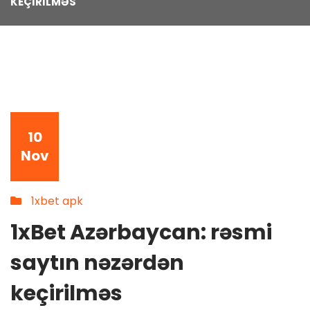
KEÇIRILMƏS
10
Nov
1xbet apk
1xBet Azərbaycan: rəsmi
saytın nəzərdən
keçirilməs