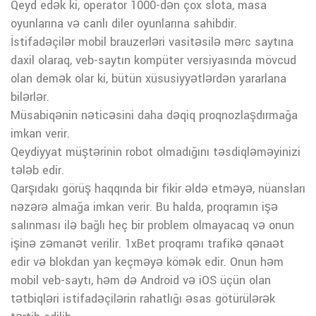
Qeyd edək ki, operator 1000-dən çox slota, masa
oyunlarına və canlı diler oyunlarına sahibdir.
İstifadəçilər mobil brauzerləri vasitəsilə mərc saytına
daxil olaraq, veb-saytın kompüter versiyasında mövcud
olan demək olar ki, bütün xüsusiyyətlərdən yararlana
bilərlər.
Müsabiqənin nəticəsini daha dəqiq proqnozlaşdırmağa
imkan verir.
Qeydiyyat müştərinin robot olmadığını təsdiqləməyinizi
tələb edir.
Qarşıdakı görüş haqqında bir fikir əldə etməyə, nüansları
nəzərə almağa imkan verir. Bu halda, proqramın işə
salınması ilə bağlı heç bir problem olmayacaq və onun
işinə zəmanət verilir. 1xBet proqramı trafikə qənaət
edir və blokdan yan keçməyə kömək edir. Onun həm
mobil veb-saytı, həm də Android və iOS üçün olan
tətbiqləri istifadəçilərin rahatlığı əsas götürülərək