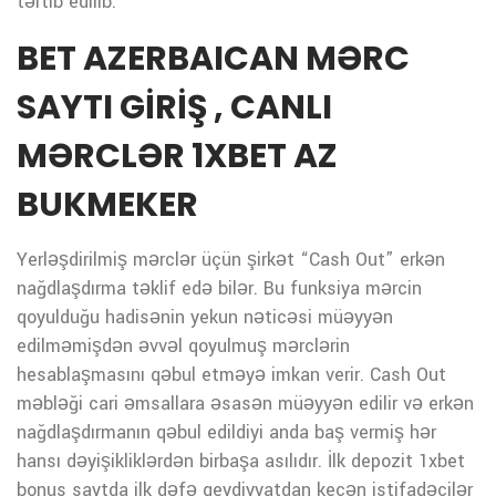
tərtib edilib.
BET AZERBAICAN MƏRC
SAYTI GİRİŞ , CANLI
MƏRCLƏR 1XBET AZ
BUKMEKER
Yerləşdirilmiş mərclər üçün şirkət “Cash Out” erkən
nağdlaşdırma təklif edə bilər. Bu funksiya mərcin
qoyulduğu hadisənin yekun nəticəsi müəyyən
edilməmişdən əvvəl qoyulmuş mərclərin
hesablaşmasını qəbul etməyə imkan verir. Cash Out
məbləği cari əmsallara əsasən müəyyən edilir və erkən
nağdlaşdırmanın qəbul edildiyi anda baş vermiş hər
hansı dəyişikliklərdən birbaşa asılıdır. İlk depozit 1xbet
bonus saytda ilk dəfə qeydiyyatdan keçən istifadəçilər