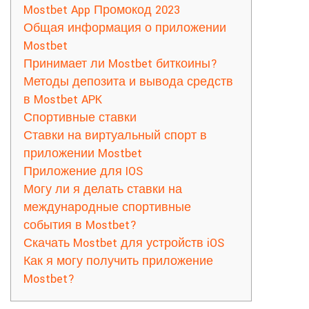
Mostbet App Промокод 2023
Общая информация о приложении
Mostbet
Принимает ли Mostbet биткоины?
Методы депозита и вывода средств
в Mostbet APK
Спортивные ставки
Ставки на виртуальный спорт в
приложении Mostbet
Приложение для IOS
Могу ли я делать ставки на
международные спортивные
события в Mostbet?
Скачать Mostbet для устройств iOS
Как я могу получить приложение
Mostbet?