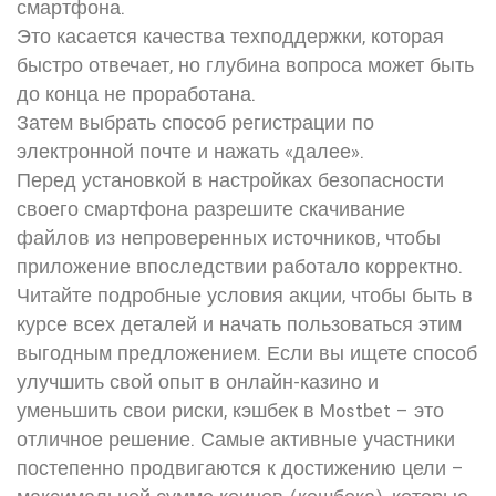
смартфона.
Это касается качества техподдержки, которая
быстро отвечает, но глубина вопроса может быть
до конца не проработана.
Затем выбрать способ регистрации по
электронной почте и нажать «далее».
Перед установкой в настройках безопасности
своего смартфона разрешите скачивание
файлов из непроверенных источников, чтобы
приложение впоследствии работало корректно.
Читайте подробные условия акции, чтобы быть в
курсе всех деталей и начать пользоваться этим
выгодным предложением. Если вы ищете способ
улучшить свой опыт в онлайн-казино и
уменьшить свои риски, кэшбек в Mostbet – это
отличное решение. Самые активные участники
постепенно продвигаются к достижению цели –