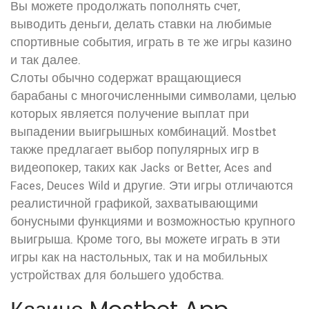
Вы можете продолжать пополнять счет,
выводить деньги, делать ставки на любимые
спортивные события, играть в те же игры казино
и так далее.
Слоты обычно содержат вращающиеся
барабаны с многочисленными символами, целью
которых является получение выплат при
выпадении выигрышных комбинаций. Mostbet
также предлагает выбор популярных игр в
видеопокер, таких как Jacks or Better, Aces and
Faces, Deuces Wild и другие. Эти игры отличаются
реалистичной графикой, захватывающими
бонусными функциями и возможностью крупного
выигрыша. Кроме того, вы можете играть в эти
игры как на настольных, так и на мобильных
устройствах для большего удобства.