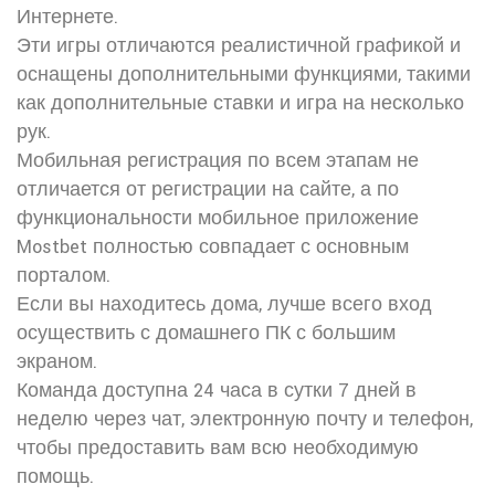
Интернете.
Эти игры отличаются реалистичной графикой и
оснащены дополнительными функциями, такими
как дополнительные ставки и игра на несколько
рук.
Мобильная регистрация по всем этапам не
отличается от регистрации на сайте, а по
функциональности мобильное приложение
Mostbet полностью совпадает с основным
порталом.
Если вы находитесь дома, лучше всего вход
осуществить с домашнего ПК с большим
экраном.
Команда доступна 24 часа в сутки 7 дней в
неделю через чат, электронную почту и телефон,
чтобы предоставить вам всю необходимую
помощь.