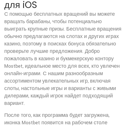
для iOS
С помощью бесплатных вращений вы можете
вращать барабаны, чтобы потенциально
выиграть крупные призы. Бесплатные вращения
обычно предлагаются на слотах и других играх
казино, поэтому в поисках бонуса обязательно
проверьте лучшие предложения. Добро
пожаловать в казино и букмекерскую контору
Mostbet, идеальное место для всех, кто увлечен
онлайн-играми. С нашим разнообразным
ассортиментом увлекательных игр, включая
слоты, настольные игры и варианты с живыми
дилерами, каждый игрок найдет подходящий
вариант.
После того, как программа будет загружена,
иконка Mostbet появится на рабочем столе