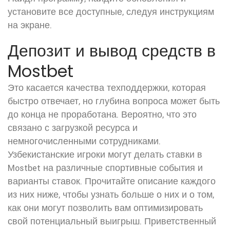
установите все доступные, следуя инструкциям
на экране.
Депозит и вывод средств в
Mostbet
Это касается качества техподдержки, которая
быстро отвечает, но глубина вопроса может быть
до конца не проработана. Вероятно, что это
связано с загрузкой ресурса и
немногочисленными сотрудниками.
Узбекистанские игроки могут делать ставки в
Mostbet на различные спортивные события и
варианты ставок. Прочитайте описание каждого
из них ниже, чтобы узнать больше о них и о том,
как они могут позволить вам оптимизировать
свой потенциальный выигрыш. Приветственный