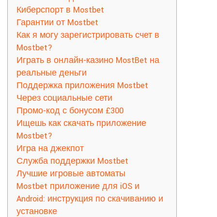
Киберспорт в Mostbet
Гарантии от Mostbet
Как я могу зарегистрировать счет в
Mostbet?
Играть в онлайн-казино MostBet на
реальные деньги
Поддержка приложения Mostbet
Через социальные сети
Промо-код с бонусом £300
Ищешь как скачать приложение
Mostbet?
Игра на джекпот
Служба поддержки Mostbet
Лучшие игровые автоматы
Mostbet приложение для iOS и
Android: инструкция по скачиванию и
установке