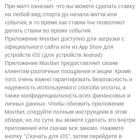
Пре-матч означает, что вы можете сделать ставку
на любой вид спорта до начала матча или
события, в то время как ставки live позволяют
делать ставки во время события.
Приложение Mostbet доступно для загрузки с
официального сайта или из App Store для
устройств iOS (для устройств Android).
Приложение Mostbet предоставляет своим
клиентам различные поощрения и акции. Кроме
того, очень важно гарантировать безопасность и
надежность используемого способа оплаты, а
также конфиденциальность всех финансовых и
личных данных. Чтобы обновить приложение
Mostbet, следуйте полным инструкциям в этом
обзоре, но, по сути, вы можете сделать это внутри
приложения или скачав все заново. Нажмите
кнопку “Скачать для iOS”, затем перейдите в