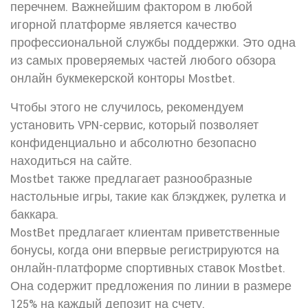
перечнем. Важнейшим фактором в любой
игорной платформе является качество
профессиональной службы поддержки. Это одна
из самых проверяемых частей любого обзора
онлайн букмекерской конторы Mostbet.
Чтобы этого не случилось, рекомендуем
установить VPN-сервис, который позволяет
конфиденциально и абсолютно безопасно
находиться на сайте.
Mostbet также предлагает разнообразные
настольные игры, такие как блэкджек, рулетка и
баккара.
MostBet предлагает клиентам приветственные
бонусы, когда они впервые регистрируются на
онлайн-платформе спортивных ставок Mostbet.
Она содержит предложения по линии в размере
125% на каждый депозит на счету.