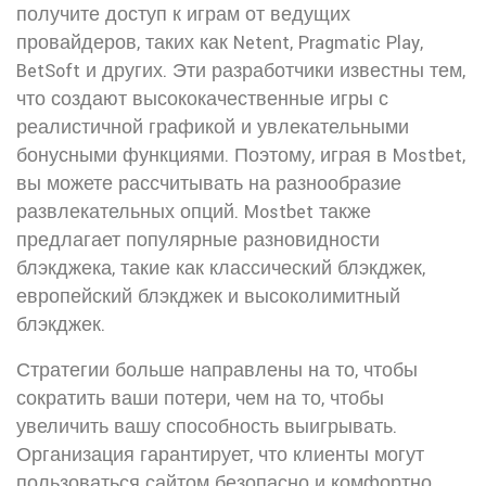
получите доступ к играм от ведущих
провайдеров, таких как Netent, Pragmatic Play,
BetSoft и других. Эти разработчики известны тем,
что создают высококачественные игры с
реалистичной графикой и увлекательными
бонусными функциями. Поэтому, играя в Mostbet,
вы можете рассчитывать на разнообразие
развлекательных опций. Mostbet также
предлагает популярные разновидности
блэкджека, такие как классический блэкджек,
европейский блэкджек и высоколимитный
блэкджек.
Стратегии больше направлены на то, чтобы
сократить ваши потери, чем на то, чтобы
увеличить вашу способность выигрывать.
Организация гарантирует, что клиенты могут
пользоваться сайтом безопасно и комфортно.