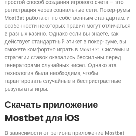
простой способ создания игрового счета — это
регистрация через социальные сети. Покер-румы
MostBet работают по собственным стандартам, и
особенности некоторых правил могут отличаться
в разных казино. Однако если вы знаете, как
действует стандартный этикет в покер-руме, вы
сможете комфортно играть в MostBet. Системы и
стратегии ставок оказались бессильны перед
генераторами случайных чисел. Однако эта
технология была необходима, чтобы
гарантировать случайные и беспристрастные
результаты игры.
Скачать приложение
Mostbet для iOS
В зависимости от региона приложение Mostbet