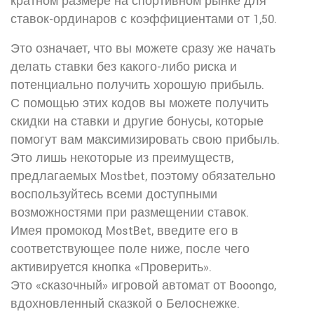
кратном размере на спортивном рынке для
ставок-ординаров с коэффициентами от 1,50.
Это означает, что вы можете сразу же начать
делать ставки без какого-либо риска и
потенциально получить хорошую прибыль.
С помощью этих кодов вы можете получить
скидки на ставки и другие бонусы, которые
помогут вам максимизировать свою прибыль.
Это лишь некоторые из преимуществ,
предлагаемых Mostbet, поэтому обязательно
воспользуйтесь всеми доступными
возможностями при размещении ставок.
Имея промокод MostBet, введите его в
соответствующее поле ниже, после чего
активируется кнопка «Проверить».
Это «сказочный» игровой автомат от Booongo,
вдохновленный сказкой о Белоснежке.