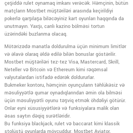
çeşiddə rulet oynamaq imkanı verəcək. Həmçinin, bütün
matçların Mostbet müştəriləri arasında keçirildiyi
pokerlə qarşılaşa biləcəyiniz kart oyunları haqqında da
unutmayın. Yaxşı, canlı kazino bölməsi tortun
üzərindəki buzlanma olacaq.
Mötərizədə manatla doldurulma üçün minimum limitlər
və əlavə olaraq əldə edilə bilən bonuslar göstərilir.
Mostbet müştəriləri tez-tez Visa, Mastercard, Skrill,
Neteller və Bitcoin və Ethereum kimi rəqəmsal
valyutalardan istifadə edərək doldururlar.
Bukmeker kontoru, həmçinin oyunçuların təhlükəsiz və
məsuliyyətlə qumar oynadıqlarından əmin ola bilməsi
üçün məsuliyyətli oyunu təşviq etmək öhdəliyi götürür.
Onlar eyni xüsusiyyətlərə və funksiyalara malik olan
əsas saytın dəqiq surətləridir.
Bu funksiya blackjack, rulet və baccarat kimi klassik
stolüstü oyunlarda mövcuddur. Mostbet Aviator,