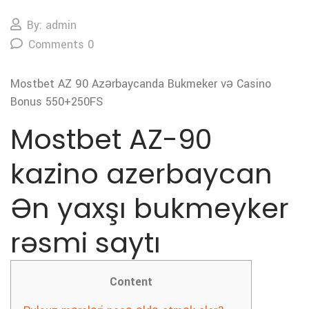
By: admin
Comments 0
Mostbet AZ 90 Azərbaycanda Bukmeker və Casino
Bonus 550+250FS
Mostbet AZ-90
kazino azerbaycan
Ən yaxşı bukmeyker
rəsmi saytı
Content