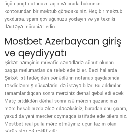
üçün poçt qutunuzu açın və orada bukmeker
kontorundan bir məktub görəcəksiniz. Heç bir məktub
yoxdursa, spam qovluğunuzu yoxlayın və ya texniki
dəstəyə müraciət edin.
Mostbet Azerbaycan giriş
və qeydiyyatı
Şirkət həmçinin müvafiq sənədlərlə sübut olunan
başqa məlumatları da tələb edə bilər. Bəzi hallarda
Şirkət İstifadəçidən sənədlərin notarius qaydasında
təsdiqlənmiş nüsxələrini də istəyə bilər. Bu addımlar
tamamlandıqdan sonra mərciniz dərhal qəbul ediləcək.
Matç bitdikdən dərhal sonra isə mərcin qazancınızı
mərc hesabınızda əldə edəcəksiniz, buradan onu çıxara,
yaxud da yeni mərclər qoymaqda istifadə edə bilərsiniz.
Mostbet real pulla mərc etməyiniz üçün lazım olan
bütün alətləri təklif edir.