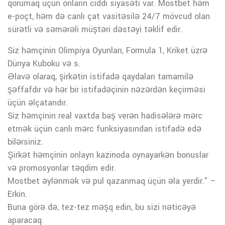
qorumaq üçün onların ciddi siyasəti var. Mostbet həm
e-poçt, həm də canlı çat vasitəsilə 24/7 mövcud olan
sürətli və səmərəli müştəri dəstəyi təklif edir.
Siz həmçinin Olimpiya Oyunları, Formula 1, Kriket üzrə
Dünya Kuboku və s.
Əlavə olaraq, şirkətin istifadə qaydaları tamamilə
şəffafdır və hər bir istifadəçinin nəzərdən keçirməsi
üçün əlçatandır.
Siz həmçinin real vaxtda baş verən hadisələrə mərc
etmək üçün canlı mərc funksiyasından istifadə edə
bilərsiniz.
Şirkət həmçinin onlayn kazinoda oynayarkən bonuslar
və promosyonlar təqdim edir.
Mostbet əylənmək və pul qazanmaq üçün əla yerdir.” –
Erkin.
Buna görə də, tez-tez məşq edin, bu sizi nəticəyə
aparacaq.