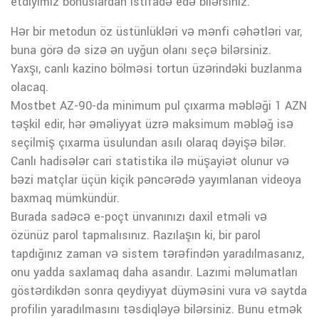
etdiyimiz bonuslardan istifadə edə bilərsiniz.
Hər bir metodun öz üstünlükləri və mənfi cəhətləri var,
buna görə də sizə ən uyğun olanı seçə bilərsiniz.
Yaxşı, canlı kazino bölməsi tortun üzərindəki buzlanma
olacaq.
Mostbet AZ-90-da minimum pul çıxarma məbləği 1 AZN
təşkil edir, hər əməliyyat üzrə maksimum məbləğ isə
seçilmiş çıxarma üsulundan asılı olaraq dəyişə bilər.
Canlı hadisələr cari statistika ilə müşayiət olunur və
bəzi matçlar üçün kiçik pəncərədə yayımlanan videoya
baxmaq mümkündür.
Burada sadəcə e-poçt ünvanınızı daxil etməli və
özünüz parol tapmalısınız. Razılaşın ki, bir parol
tapdığınız zaman və sistem tərəfindən yaradılmasanız,
onu yadda saxlamaq daha asandır. Lazımi məlumatları
göstərdikdən sonra qeydiyyat düyməsini vura və saytda
profilin yaradılmasını təsdiqləyə bilərsiniz. Bunu etmək