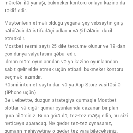
mərcləri ilə yanaşı, bukmeker kontoru onlayn kazino da
təklif edir.
Müştərilərin etməli olduğu yeganə şey vebsaytın giriş
səhifəsində istifadəçi adlarını və şifrələrini daxil
etməkdir.
Mostbet rəsmi saytı 25 dilə tərcümə olunur və 19-dan
çox dünya valyutasını qəbul edir.
İdman mərc oyunlarından və ya kazino oyunlarından
sabit gəlir əldə etmək üçün etibarlı bukmeker kontoru
seçmək lazımdır.
Rəsmi internet saytından və ya App Store vasitəsilə
(iPhone üçün)
Bəli, əlbəttə, düzgün strategiya qurmaqla Mostbet
slotları və digər qumar oyunlarında qazanan bir plan
qura bilərsiniz. Buna görə də, tez-tez məşq edin, bu sizi
nəticəyə aparacaq. Nə qədər tez-tez oynasanız,
qumarın mahiyyətinə o qədər tez vara biləcəksiniz.