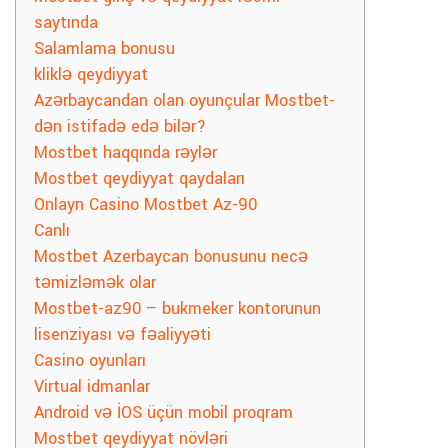
saytında
Salamlama bonusu
kliklə qeydiyyat
Azərbaycandan olan oyunçular Mostbet-
dən istifadə edə bilər?
Mostbet haqqında rəylər
Mostbet qeydiyyat qaydaları
Onlayn Casino Mostbet Az-90
Canlı
Mostbet Azerbaycan bonusunu necə
təmizləmək olar
Mostbet-az90 – bukmeker kontorunun
lisenziyası və fəaliyyəti
Casino oyunları
Virtual idmanlar
Android və İOS üçün mobil proqram
Mostbet qeydiyyat növləri