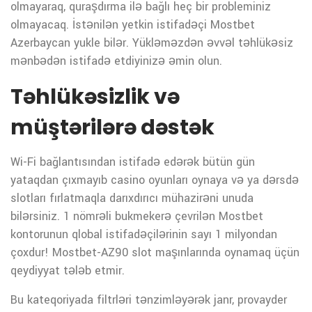
olmayaraq, quraşdırma ilə bağlı heç bir probleminiz
olmayacaq. İstənilən yetkin istifadəçi Mostbet
Azerbaycan yukle bilər. Yükləməzdən əvvəl təhlükəsiz
mənbədən istifadə etdiyinizə əmin olun.
Təhlükəsizlik və
müştərilərə dəstək
Wi-Fi bağlantısından istifadə edərək bütün gün
yataqdan çıxmayıb casino oyunları oynaya və ya dərsdə
slotları fırlatmaqla darıxdırıcı mühazirəni unuda
bilərsiniz. 1 nömrəli bukmekerə çevrilən Mostbet
kontorunun qlobal istifadəçilərinin sayı 1 milyondan
çoxdur! Mostbet-AZ90 slot maşınlarında oynamaq üçün
qeydiyyat tələb etmir.
Bu kateqoriyada filtrləri tənzimləyərək janr, provayder