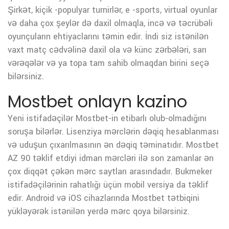
Şirkət, kiçik -populyar turnirlər, e -sports, virtual oyunlar
və daha çox şeylər də daxil olmaqla, incə və təcrübəli
oyunçuların ehtiyaclarını təmin edir. İndi siz istənilən
vaxt matç cədvəlinə daxil ola və künc zərbələri, sarı
vərəqələr və ya topa tam sahib olmaqdan birini seçə
bilərsiniz.
Mostbet onlayn kazino
Yeni istifadəçilər Mostbet-in etibarlı olub-olmadığını
soruşa bilərlər. Lisenziya mərclərin dəqiq hesablanması
və uduşun çıxarılmasının ən dəqiq təminatıdır. Mostbet
AZ 90 təklif etdiyi idman mərcləri ilə son zamanlar ən
çox diqqət çəkən mərc saytları arasındadır. Bukmeker
istifadəçilərinin rahatlığı üçün mobil versiya da təklif
edir. Android və iOS cihazlarında Mostbet tətbiqini
yükləyərək istənilən yerdə mərc qoya bilərsiniz.