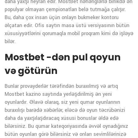
daha yaxşı heyran edir. MostBet nəhənglərlə birlikdə ən
populyar olmayan çempionatları belə tutmağa çalışır.
Bu, daha çox insan üçün onlayn bukmeker kontoru
əlçatan edir. Ofis saytın masa üstü versiyasının bütün
xüsusiyyətlərini qorumaqla mobil proqram kimi də işləyə
bilər.
Mostbet -dən pul qoyun
və götürün
Bunlar provayderlər tərəfindən buraxılmış və artıq
Mostbet kazino saytında yerləşdirilmiş ən yeni
oyunlardır. Əlavə olaraq, siz yeni qumar oyunlarının
buraxılışı barədə xəbərlər, eləcə də oyun təcrübənizi
daha da yaxşılaşdıracaq xüsusi bonuslar əldə edə
bilərsiniz. Bu qumar kateqoriyasında əvvəl oynadığınız
bütün oyunları görə bilərsiniz və onları sevimlilərinizə