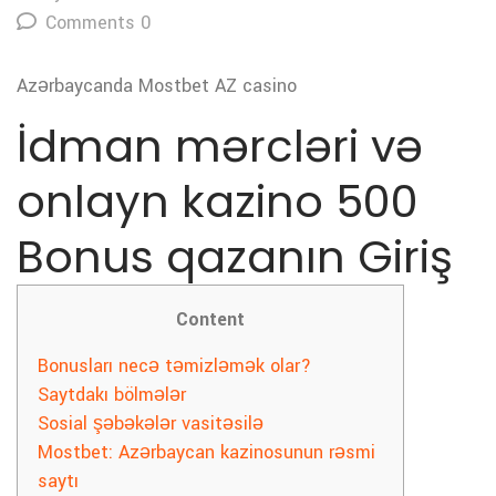
Comments 0
Azərbaycanda Mostbet AZ casino
İdman mərcləri və
onlayn kazino 500
Bonus qazanın Giriş
Content
Bonusları necə təmizləmək olar?
Saytdakı bölmələr
Sosial şəbəkələr vasitəsilə
Mostbet: Azərbaycan kazinosunun rəsmi
saytı