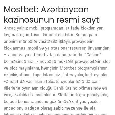
Mostbet: Azərbaycan
kazinosunun rəsmi saytı
Ancaq yalnız mobil proqramdan istifadə blokdan yan
keçmək üçün təsirli bir üsul ola bilər. Bu proqram
anonim mənbələr vasitəsilə işləyir, provayderin
bloklanması mobil və ya stasionar resursun ünvanından
– əsas və ya alternativdən daha çətindir. “Casino”
bölməsində siz ilk növbədə müxtəlif provayderlərin slot
və slot maşınlarını, həmçinin Mostbet proqramçılarının
öz inkişaflarını tapa bilərsiniz. Lotereyalar, kart oyunları
və rulet də var, lakin stolüstü oyunlar hələ də canlı
dilerlərlə oyunların olduğu Canli-Kazino bölməsində ən
yaxşı şəkildə təmsil olunur. Slotlar indi çox populyardır,
burada bonus raundunu gözləməyə ehtiyac yoxdur,
ancaq onu sadəcə olaraq sabit məzənnə ilə ala
bilərsiniz. Belə oyunlar oyunçuların rahatlığı üçün əsas