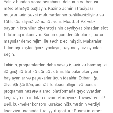
Yalnız bundan sonra hesabınızı doldurun və bonusu
mərc etməyə başlayın. Kazino administrasiyası
müştərilərin şəxsi məlumatlarının təhlükəsizliyinə və
təhlükəsizliyinə zəmanət verir. Mostbet AZ veb-
saytının istənilən ziyarətçisinin qeydiyyat olmadan slot
fırlatmaq imkanı var. Bunun üçün demək olar ki, bütün
maşınlar demo rejimi ilə təchiz edilmişdir. Makaraları
fırlamağı xoşladığınızı yoxlayın, bəyəndiyiniz oyunları
seçin.
Lakin o, proqramlardan daha yavaş işləyir və barmaq izi
ilə giriş ilə trafikə qənaət etmir. Bu bukmeker yeni
başlayanlar və peşəkarlar üçün idealdır. Etibarlılığı,
əlverişli şərtləri, xidmət funksionallığını və bonus
proqramını nəzərə alaraq, platformada qeydiyyatdan
keçməyə elə indidən davam etməyinizi tövsiyə edirik!
Bəli, bukmeker kontoru Kurakao hökumətinin verdiyi
lisenziya əsasında fəaliyyət göstərir Rəsmi internet