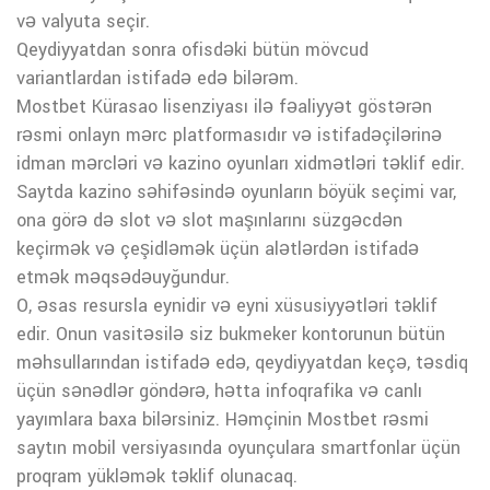
və valyuta seçir.
Qeydiyyatdan sonra ofisdəki bütün mövcud
variantlardan istifadə edə bilərəm.
Mostbet Kürasao lisenziyası ilə fəaliyyət göstərən
rəsmi onlayn mərc platformasıdır və istifadəçilərinə
idman mərcləri və kazino oyunları xidmətləri təklif edir.
Saytda kazino səhifəsində oyunların böyük seçimi var,
ona görə də slot və slot maşınlarını süzgəcdən
keçirmək və çeşidləmək üçün alətlərdən istifadə
etmək məqsədəuyğundur.
O, əsas resursla eynidir və eyni xüsusiyyətləri təklif
edir. Onun vasitəsilə siz bukmeker kontorunun bütün
məhsullarından istifadə edə, qeydiyyatdan keçə, təsdiq
üçün sənədlər göndərə, hətta infoqrafika və canlı
yayımlara baxa bilərsiniz. Həmçinin Mostbet rəsmi
saytın mobil versiyasında oyunçulara smartfonlar üçün
proqram yükləmək təklif olunacaq.