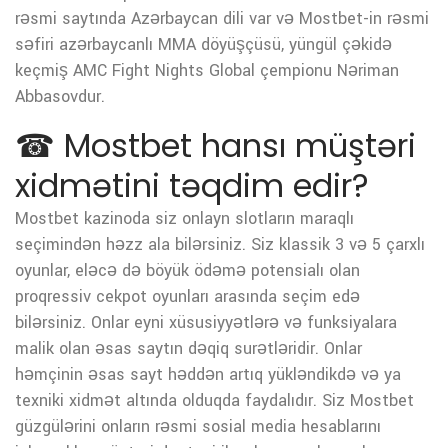
rəsmi saytında Azərbaycan dili var və Mostbet-in rəsmi
səfiri azərbaycanlı MMA döyüşçüsü, yüngül çəkidə
keçmiş AMC Fight Nights Global çempionu Nəriman
Abbasovdur.
☎ Mostbet hansı müştəri
xidmətini təqdim edir?
Mostbet kazinoda siz onlayn slotların maraqlı
seçimindən həzz ala bilərsiniz. Siz klassik 3 və 5 çarxlı
oyunlar, eləcə də böyük ödəmə potensialı olan
proqressiv cekpot oyunları arasında seçim edə
bilərsiniz. Onlar eyni xüsusiyyətlərə və funksiyalara
malik olan əsas saytın dəqiq surətləridir. Onlar
həmçinin əsas sayt həddən artıq yükləndikdə və ya
texniki xidmət altında olduqda faydalıdır. Siz Mostbet
güzgülərini onların rəsmi sosial media hesablarını