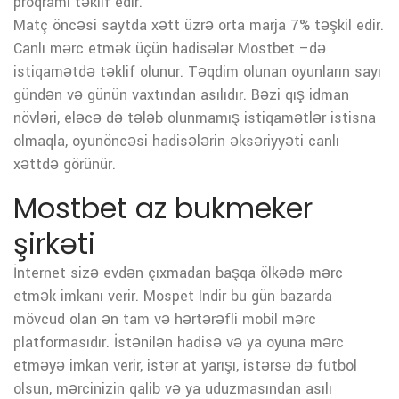
proqramı təklif edir.
Matç öncəsi saytda xətt üzrə orta marja 7% təşkil edir.
Canlı mərc etmək üçün hadisələr Mostbet –də
istiqamətdə təklif olunur. Təqdim olunan oyunların sayı
gündən və günün vaxtından asılıdır. Bəzi qış idman
növləri, eləcə də tələb olunmamış istiqamətlər istisna
olmaqla, oyunöncəsi hadisələrin əksəriyyəti canlı
xəttdə görünür.
Mostbet az bukmeker
şirkəti
İnternet sizə evdən çıxmadan başqa ölkədə mərc
etmək imkanı verir. Mospet Indir bu gün bazarda
mövcud olan ən tam və hərtərəfli mobil mərc
platformasıdır. İstənilən hadisə və ya oyuna mərc
etməyə imkan verir, istər at yarışı, istərsə də futbol
olsun, mərcinizin qalib və ya uduzmasından asılı