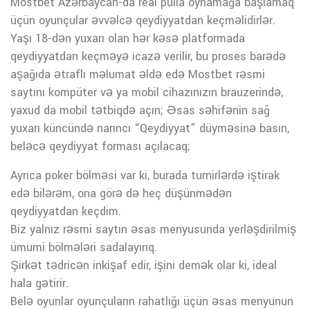
Mostbet Azərbaycan-da real pulla oynamağa başlamaq
üçün oyunçular əvvəlcə qeydiyyatdan keçməlidirlər.
Yaşı 18-dən yuxarı olan hər kəsə platformada
qeydiyyatdan keçməyə icazə verilir, bu proses barədə
aşağıda ətraflı məlumat əldə edə Mostbet rəsmi
saytını kompüter və ya mobil cihazınızın brauzerində,
yaxud da mobil tətbiqdə açın; Əsas səhifənin sağ
yuxarı küncündə narıncı “Qeydiyyat” düyməsinə basın,
beləcə qeydiyyat forması açılacaq;
Ayrıca poker bölməsi var ki, burada turnirlərdə iştirak
edə bilərəm, ona görə də heç düşünmədən
qeydiyyatdan keçdim.
Biz yalnız rəsmi saytın əsas menyusunda yerləşdirilmiş
ümumi bölmələri sadalayırıq.
Şirkət tədricən inkişaf edir, işini demək olar ki, ideal
hala gətirir.
Belə oyunlar oyunçuların rahatlığı üçün əsas menyunun