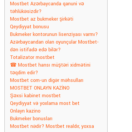
Mostbet Azərbaycanda qanuni və
təhlükəsizdir?
Mostbet az bukmeker şirkəti
Qeydiyyat bonusu
Bukmeker kontorunun lisenziyası varmı?
Azərbaycandan olan oyunçular Mostbet-
dən istifadə edə bilər?
Totalizator mostbet
☎ Mostbet hansı müştəri xidmətini
təqdim edir?
Mostbet com-un digər məhsulları
MOSTBET ONLAYN KAZİNO
Şəxsi kabinet mostbet
Qeydiyyat və yoxlama most bet
Onlayn kazino
Bukmeker bonusları
Mostbet nədir? Mostbet realdır, yoxsa