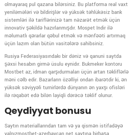
olmayaraq pul qazana bilərsiniz. Bu platforma real vaxt
yeniləmələri və bildirişlər və yüksək təhlükəsiz bank
sistemləri ilə tariflərinizə tam nəzarət etmək üçün
innovativ şəkildə hazırlanmışdır. Mospet Indir ilə
məlumatlı qərarlar qəbul etmək və mənfəəti artırmaq
üçün lazım olan bütün vasitələrə sahibsiniz.
Rusiya Federasiyasındakı bir dəniz və qanuni saytda
şəxsi hesabın girmə üsulu eynidır. Bukmeker kontoru
Mostbet az, idman qarşıdurmaları üçün artan təkliflərlə
məni cəlb edir. Bazarların özəlliyi ondan ibarətdir ki, ən
yüksək səviyyəli turnirlərdə dünyanın ən yaxşı ofisləri
ilə rəqabət edə bilən layiqli dərəcə təklif olunur.
Qeydiyyat bonusu
Saytın materiallarından tam və ya qismən istifadəyə
yalnızmostbet-azerbaycan net saytına birbaşa