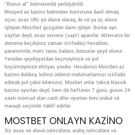
“Bonus al” bölməsində yerləşdirilib.
Mosped az kazino bukmeker kontoruna daxil olmaq
üçün, əsas URL-yə əlavə olaraq, iki və ya üç əlavə
işləyən Mostbet güzgüləri daim işləyir. Bunlar ayrı
saytlar deyil, əsas serverə (sayt) aparırlar. Alternativ bir
domenə keçdiyiniz zaman istifadəçi hesabları,
parametrlər, mərc tarixi, balans, bonuslar qeyd olunur.
Yenidən qeydiyyatdan keçməyinizə və pul
köçürməyinizə ehtiyac yoxdur. Hesabınızı Mostbet.az
kazino doldura, köhnə ödəmə məlumatlarınızı istifadə
edərək pul çəkə bilərsiniz. Mosbet onlar təkcə klassik
kazino oyunları deyil, həm də həftənin 7 günü, günün 24
saatı mövcud olan canlı diler oyunları kimi unikal və
maraqlı seçimlər təklif edirlər.
MOSTBET ONLAYN KAZİNO
Siz əsas və əlavə nəticələrə, aralıq nəticələrə və