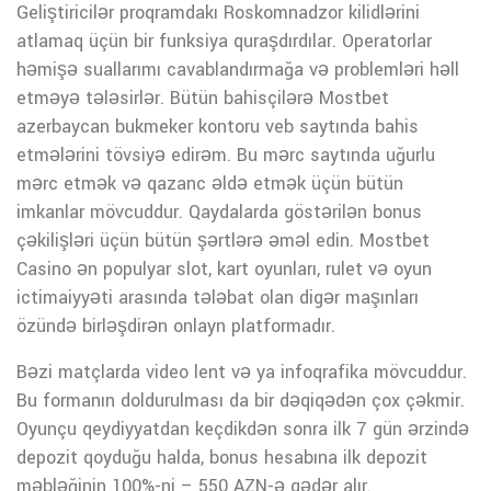
Geliştiricilər proqramdakı Roskomnadzor kilidlərini
atlamaq üçün bir funksiya quraşdırdılar. Operatorlar
həmişə suallarımı cavablandırmağa və problemləri həll
etməyə tələsirlər. Bütün bahisçilərə Mostbet
azerbaycan bukmeker kontoru veb saytında bahis
etmələrini tövsiyə edirəm. Bu mərc saytında uğurlu
mərc etmək və qazanc əldə etmək üçün bütün
imkanlar mövcuddur. Qaydalarda göstərilən bonus
çəkilişləri üçün bütün şərtlərə əməl edin. Mostbet
Casino ən populyar slot, kart oyunları, rulet və oyun
ictimaiyyəti arasında tələbat olan digər maşınları
özündə birləşdirən onlayn platformadır.
Bəzi matçlarda video lent və ya infoqrafika mövcuddur.
Bu formanın doldurulması da bir dəqiqədən çox çəkmir.
Oyunçu qeydiyyatdan keçdikdən sonra ilk 7 gün ərzində
depozit qoyduğu halda, bonus hesabına ilk depozit
məbləğinin 100%-ni – 550 AZN-ə qədər alır.