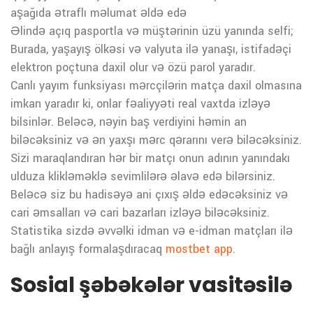
aşağıda ətraflı məlumat əldə edə
Əlində açıq pasportla və müştərinin üzü yanında selfi;
Burada, yaşayış ölkəsi və valyuta ilə yanaşı, istifadəçi
elektron poçtuna daxil olur və özü parol yaradır.
Canlı yayım funksiyası mərcçilərin matça daxil olmasına
imkan yaradır ki, onlar fəaliyyəti real vaxtda izləyə
bilsinlər. Beləcə, nəyin baş verdiyini həmin an
biləcəksiniz və ən yaxşı mərc qərarını verə biləcəksiniz.
Sizi maraqlandıran hər bir matçı onun adının yanındakı
ulduza klikləməklə sevimlilərə əlavə edə bilərsiniz.
Beləcə siz bu hadisəyə ani çıxış əldə edəcəksiniz və
cari əmsalları və cari bazarları izləyə biləcəksiniz.
Statistika sizdə əvvəlki idman və e-idman matçları ilə
bağlı anlayış formalaşdıracaq
mostbet app
.
Sosial şəbəkələr vasitəsilə