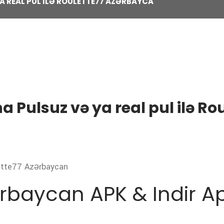
A REAL PUL ILƏ ROULETTE77 AZƏRBAYCA
a Pulsuz və ya real pul ilə R
lette77 Azərbaycan
rbaycan APK & Indir A