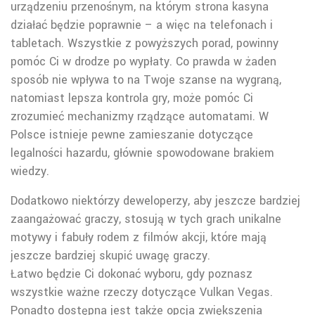
urządzeniu przenośnym, na którym strona kasyna
działać będzie poprawnie – a więc na telefonach i
tabletach. Wszystkie z powyższych porad, powinny
pomóc Ci w drodze po wypłaty. Co prawda w żaden
sposób nie wpływa to na Twoje szanse na wygraną,
natomiast lepsza kontrola gry, może pomóc Ci
zrozumieć mechanizmy rządzące automatami. W
Polsce istnieje pewne zamieszanie dotyczące
legalności hazardu, głównie spowodowane brakiem
wiedzy.
Dodatkowo niektórzy deweloperzy, aby jeszcze bardziej
zaangażować graczy, stosują w tych grach unikalne
motywy i fabuły rodem z filmów akcji, które mają
jeszcze bardziej skupić uwagę graczy.
Łatwo będzie Ci dokonać wyboru, gdy poznasz
wszystkie ważne rzeczy dotyczące Vulkan Vegas.
Ponadto dostępna jest także opcja zwiększenia