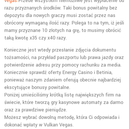
vegas
Przede wszystkim niemożliwe jest wypłacenie od
razu przyznanych środków. Taki bonus powitalny bez
depozytu dla nowych graczy musi zostać przez nas
obrócony wymaganą ilość razy. Polega to na tym, iż jeśli
mamy przyznane 10 złotych na grę, to musimy obrócić
taką kwotę x35 czy x40 razy.
Konieczne jest wtedy przesłanie zdjęcia dokumentu
tożsamości, na przykład paszportu lub prawa jazdy oraz
potwierdzenie adresu przy pomocy rachunku za media.
Koniecznie sprawdź oferty Energy Casino i Betinia,
ponieważ naszym zdaniem oferują obecnie najbardziej
ekscytujące bonusy powitalne.
Poniżej umieściliśmy krótką listę największych firm na
świecie, które tworzą gry kasynowe automaty za darmo
oraz za prawdziwe pieniądze.
Możesz wybrać dowolną metodę, która Ci odpowiada i
dokonać wpłaty w Vulkan Vegas.