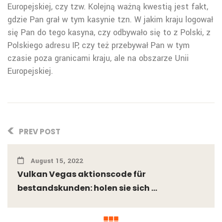
Europejskiej, czy tzw. Kolejną ważną kwestią jest fakt,
gdzie Pan grał w tym kasynie tzn. W jakim kraju logował
się Pan do tego kasyna, czy odbywało się to z Polski, z
Polskiego adresu IP, czy też przebywał Pan w tym
czasie poza granicami kraju, ale na obszarze Unii
Europejskiej.
PREV POST
August 15, 2022
Vulkan Vegas aktionscode für
bestandskunden: holen sie sich ...