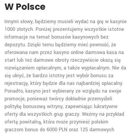
W Polsce
Innymi słowy, będziemy musieli wydać na grę w kasynie
1000 złotych. Poniżej prezentujemy wszystkie istotne
informacje na temat bonusów kasynowych bez
depozytu. Dzięki temu będziemy mieć pewność, że
oferowana nam przez kasyno online darmowa kasa na
start lub też darmowe obroty rzeczywiście okażą się
rozwiązaniem opłacalnym, a także wypłacalnym. Nie da
się ukryć, że bardzo istotny jest wybór bonusu za
rejestrację, który będzie dla nas najbardziej opłacalny.
Ponadto, kasyno jest wybierany ze względu na swoje
promocje, ponieważ twórcy dokładnie przemyśleli
politykę bonusową witryny, zapewniając lukratywne
oferty dla wszystkich grup graczy. Weźmy na przykład
ofertę powitalną, która może przynieść polskim
graczom bonus do 6000 PLN oraz 125 darmowych