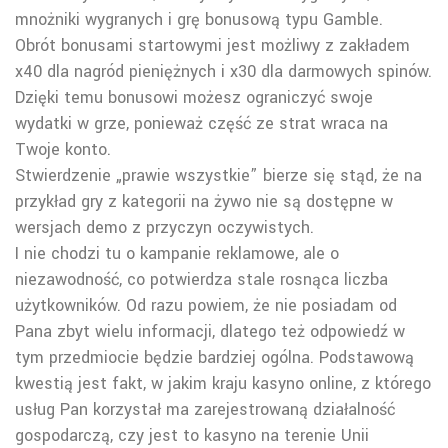
mnożniki wygranych i grę bonusową typu Gamble.
Obrót bonusami startowymi jest możliwy z zakładem
x40 dla nagród pieniężnych i x30 dla darmowych spinów.
Dzięki temu bonusowi możesz ograniczyć swoje
wydatki w grze, ponieważ część ze strat wraca na
Twoje konto.
Stwierdzenie „prawie wszystkie” bierze się stąd, że na
przykład gry z kategorii na żywo nie są dostępne w
wersjach demo z przyczyn oczywistych.
I nie chodzi tu o kampanie reklamowe, ale o
niezawodność, co potwierdza stale rosnąca liczba
użytkowników. Od razu powiem, że nie posiadam od
Pana zbyt wielu informacji, dlatego też odpowiedź w
tym przedmiocie będzie bardziej ogólna. Podstawową
kwestią jest fakt, w jakim kraju kasyno online, z którego
usług Pan korzystał ma zarejestrowaną działalność
gospodarczą, czy jest to kasyno na terenie Unii