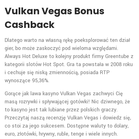
Vulkan Vegas Bonus
Cashback
Dlatego warto na własną rękę poeksplorować ten dział
gier, bo może zaskoczyć pod wieloma względami.
Always Hot Deluxe to kolejny produkt firmy Greentube z
kategorii slotów Hot Spot. Gra ta powstała w 2008 roku
i cechuje się niską zmiennością, posiada RTP
wynoszące 95,36%.
Gorące jak lawa kasyno Vulkan Vegas zachwyci Cię
masą rozrywki i spływającej gotówki! Nic dziwnego, że
to kasyno jest tak lubiane przez polskich graczy.
Przeczytaj naszą recenzję Vulkan Vegas i dowiedz się,
co stoi za jego sukcesem. Dostępne waluty to dolary,
euro, złotówki, hrywny, ruble, tenge i wiele innych.