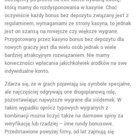
którą mamy do rozdysponowania w kasynie. Choć
oczywiście każdy bonus bez depozytu związany jest z
regulaminem, wymaganiami ze strony kasyna, to jednak
jest on szansą na mniejsze czy większe wygrane.
Przygotowany przez kasyno bonus bez depozytu dla
nowych graczy jest dla wielu osób jednak o wiele
bardziej atrakcyjnym rozwiązaniem. Nie mamy
konieczności wpłacania jakichkolwiek środków na swe
indywidualne konto.
Zdarza się, że w grach pojawiają się symbole specjalne,
ale najczęściej odgrywają one drugoplanową rolę,
pozostawiając najwyższe wygrane dla siódemek. W
takim wypadku oprócz typowych wygranych z
kombinacji można liczyć także na darmowe spiny za
weryfikację lub rzadziej – inne rundy bonusowe.
Przedstawione powyżej firmy, od lat zajmują się