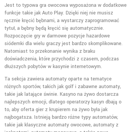
Jest to typowa gra owocowa wyposażona w dodatkowe
funkcje takie jak Auto Play. Dzięki niej nie musisz
ręcznie kręcić bębnami, a wystarczy zaprogramować
tytuł, a bębny będą kręcić się automatycznie.
Rozpoczęcie gry w darmowe pozycje hazardowe
siódemki dla wielu graczy jest bardzo skomplikowane.
Natomiast to przekonanie wynika z braku
doświadczenia, które przychodzi z czasem, podczas
dłuższych pobytów w kasynie internetowym.
Ta sekcja zawiera automaty oparte na tematyce
różnych sportów, takich jak golf i zabawne automaty,
takie jak latające świnie. Kasyno na żywo dostarcza
najlepszych emocji, dlatego operatorzy kasyn dbają o
to, aby oferta gier z krupierem na żywo była jak
najbogatsza. Istnieją bardzo różne typy automatów,
takie jak klasyczne automaty owocowe, automaty z