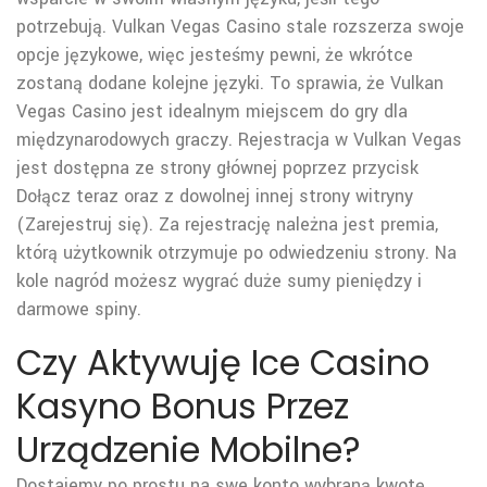
potrzebują. Vulkan Vegas Casino stale rozszerza swoje
opcje językowe, więc jesteśmy pewni, że wkrótce
zostaną dodane kolejne języki. To sprawia, że Vulkan
Vegas Casino jest idealnym miejscem do gry dla
międzynarodowych graczy. Rejestracja w Vulkan Vegas
jest dostępna ze strony głównej poprzez przycisk
Dołącz teraz oraz z dowolnej innej strony witryny
(Zarejestruj się). Za rejestrację należna jest premia,
którą użytkownik otrzymuje po odwiedzeniu strony. Na
kole nagród możesz wygrać duże sumy pieniędzy i
darmowe spiny.
Czy Aktywuję Ice Casino
Kasyno Bonus Przez
Urządzenie Mobilne?
Dostajemy po prostu na swe konto wybraną kwotę,