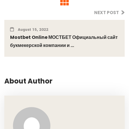
NEXT POST
August 15, 2022
Mostbet Online МОСТБЕТ Официальный сайт
букмекерской компании и ...
About Author