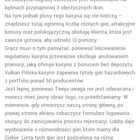
bębnach przynajmniej 3 identycznych ikon.
Na tym jednak plusy tego kasyna się nie kończą –
znajdziesz tutaj ogromną liczbę różnych gier, atrakcyjne
bonusy oraz polskojęzyczną obsługę klienta, która jest
zawsze gotowa, aby udzielić Ci pomocy.
Gracz musi o tym pamiętać, ponieważ lekceważenie
regulaminu kasyna przeważnie skutkuje anulowaniem
promocji, jaką oferuje kasyno z bonusem bez depozytu.
Vulkan Polska kasyno zapewnia tytuły gier hazardowych
z portfolio ponad 50 producentów.
Jest lepiej, ponieważ Twoja uwaga nie jest odwracana i
możesz mieć jasny obraz tego, co przedstawiamy. W
momencie, gdy otworzysz naszą stronę główną, po
prawej stronie ekranu zobaczysz formularz logowania
służący do zainicjowania procesu rejestracji. Lobby daje
wyobrażenie o różnorodności gier, które mamy dla
Ciebie. Lista tych gier jest podzielona na różne