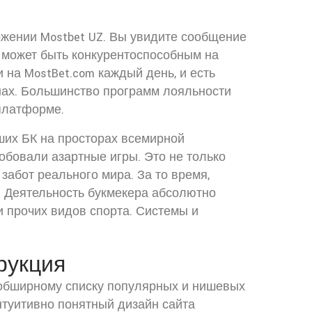
ожении Mostbet UZ. Вы увидите сообщение
е может быть конкурентоспособным на
на MostBet.com каждый день, и есть
анах. Большинство программ лояльности
 платформе.
чших БК на просторах всемирной
обовали азартные игры. Это не только
забот реального мира. За то время,
а. Деятельность букмекера абсолютно
 и прочих видов спорта. Системы и
рукция
 обширному списку популярных и нишевых
интуитивно понятный дизайн сайта