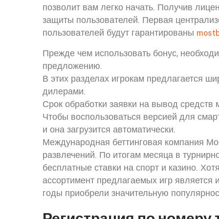
позволит вам легко начать. Получив лицен
защиты пользователей. Первая централиз
пользователей будут гарантированы
mostb
Прежде чем использовать бонус, необходи
предложению.
В этих разделах игрокам предлагается ши
дилерами.
Срок обработки заявки на вывод средств м
Чтобы воспользоваться версией для смар
и она загрузится автоматически.
Международная беттинговая компания Мос
развлечений. По итогам месяца в турнирн
бесплатные ставки на спорт и казино. Хо
ассортимент предлагаемых игр является и
годы приобрели значительную популярност
Регистрация по номеру