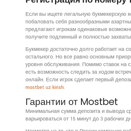
Если вы ищете легальную букмекерскую кон
побаловать себя разнообразными азартными 
предлагают игрокам одинаковые возможнос
получите подлинный и полностью захват
Букмекер достаточно долго работает на с
остального. Но все равно основным приор
уровня обслуживания. Помимо ставок на сп
есть возможность следить за ходом встре
онлайн. Если игрок сделает первый депози
mostbet uz kirish
.
Гарантии от Mostbet
Минимальная сумма депозита и вывода сре
варьироваться от 15 минут до 3 рабочих дн