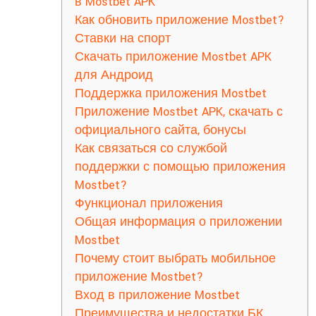
в Mostbet APK
Как обновить приложение Mostbet?
Ставки на спорт
Скачать приложение Mostbet APK
для Андроид
Поддержка приложения Mostbet
Приложение Mostbet APK, скачать с
официального сайта, бонусы
Как связаться со службой
поддержки с помощью приложения
Mostbet?
Функционал приложения
Общая информация о приложении
Mostbet
Почему стоит выбрать мобильное
приложение Mostbet?
Вход в приложение Mostbet
Преимущества и недостатки БК