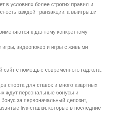
ет в условиях более строгих правил и
сность каждой транзакции, а выигрыши
применяются к данному конкретному
 игры, видеопокер и игры с живыми
й сайт с помощью современного гаджета,
в спорта для ставок и много азартных
рых ждут персональные бонусы и
 бонус за первоначальный депозит,
витые live-ставки, которые в последние