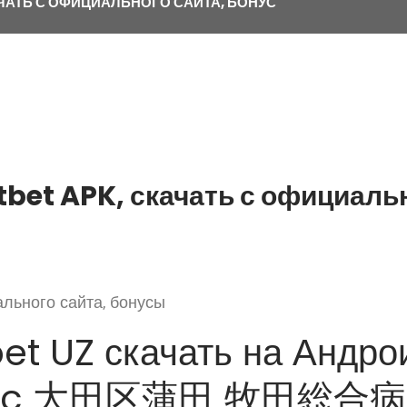
ЧАТЬ С ОФИЦИАЛЬНОГО САЙТА, БОНУС
et APK, скачать с официальн
ального сайта, бонусы
t UZ скачать на Андро
etplac 大田区蒲田 牧田