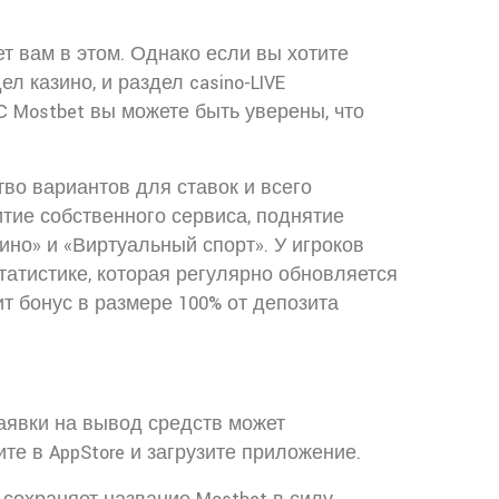
т вам в этом. Однако если вы хотите
л казино, и раздел casino-LIVE
 Mostbet вы можете быть уверены, что
во вариантов для ставок и всего
тие собственного сервиса, поднятие
ино» и «Виртуальный спорт». У игроков
татистике, которая регулярно обновляется
ит бонус в размере 100% от депозита
заявки на вывод средств может
те в AppStore и загрузите приложение.