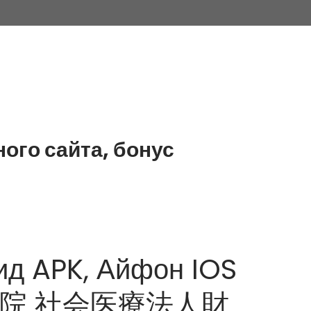
ого сайта, бонус
ид APK, Айфон IOS
総合病院 社会医療法人財