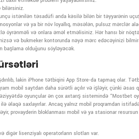
i daxil etməkdə problem yaşayabilirsiniz.
bilərsiniz.
oyunçu istənilən təsadüfi anda kəsilə bilən bir təyyarənin u
syonlar və ya bir növ loyallıq, məsələn, pulsuz mərclər ala
ə öyrənməli və onlara əməl etməlisiniz. Hər hansı bir nöqtə
sinizsə və bukmeker kontorunda nəyə mərc edəcəyinizi bilmi
nin başlama olduğunu söyləyəcək.
rsətləri
ırılıb, lakin iPhone tətbiqini App Store-da tapmaq olar. Tətb
am mobil saytdan daha sürətli açılır və işləyir, çünki əsas qr
r vəziyyətdə oyunçular ən çox axtarış sistemində “Mostbet oy
lə əlaqə saxlayırlar. Ancaq yalnız mobil proqramdan istifadə
ləyir, provayderin bloklanması mobil və ya stasionar resurs
digər lisenziyalı operatorların slotları var.