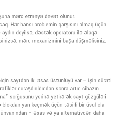
çuşuna mərc etməyə dəvət olunur.
caq. Hər hansı problemin qarşısını almaq üçün
 aydın deyilsə, dəstək operatoru ilə əlaqə
rsinizsə, mərc mexanizmini başa düşməlisiniz.
iqin saytdan iki əsas üstünlüyü var – işin sürəti
afiklər quraşdırıldıqdan sonra artıq cihazın
na” sorğusunu yerinə yetirərək sayt güzgüləri
 blokdan yan keçmək üçün təsirli bir üsul ola
un ünvanından – əsas və ya alternativdən daha