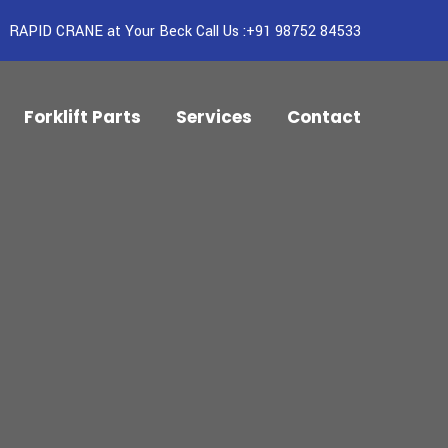
RAPID CRANE at Your Beck Call Us :+91 98752 84533
Forklift Parts
Services
Contact