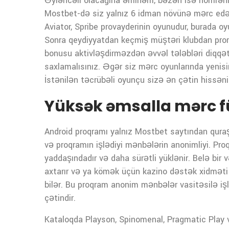
Əyləncəli olacağına əminəm, bəzən isə nömrəniz
Mostbet-də siz yalnız 6 idman növünə mərc edə 
Aviator, Spribe provayderinin oyunudur, burada 
Sonra qeydiyyatdan keçmiş müştəri klubdan promo
bonusu aktivləşdirməzdən əvvəl tələbləri diqqətl
saxlamalısınız. Əgər siz mərc oyunlarında yeni
İstənilən təcrübəli oyunçu sizə ən çətin hissə
Yüksək əmsalla mərc fü
Android proqramı yalnız Mostbet saytından quraşd
və proqramın işlədiyi mənbələrin anonimliyi. Proqr
yaddaşındadır və daha sürətli yüklənir. Belə bi
axtarır və ya kömək üçün kazino dəstək xidməti i
bilər. Bu proqram anonim mənbələr vasitəsilə iş
çətindir.
Kataloqda Playson, Spinomenal, Pragmatic Play və 