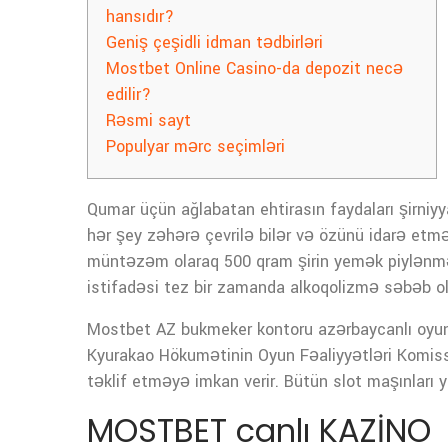
hansıdır?
Geniş çeşidli idman tədbirləri
Mostbet Online Casino-da depozit necə
edilir?
Rəsmi sayt
Populyar mərc seçimləri
Qumar üçün ağlabatan ehtirasın faydaları şirniyya
hər şey zəhərə çevrilə bilər və özünü idarə etmək
müntəzəm olaraq 500 qram şirin yemək piylənmə
istifadəsi tez bir zamanda alkoqolizmə səbəb ol
Mostbet AZ bukmeker kontoru azərbaycanlı oyunçu
Kyurakao Hökumətinin Oyun Fəaliyyətləri Komissi
təklif etməyə imkan verir. Bütün slot maşınları ya
MOSTBET canlı KAZİNO