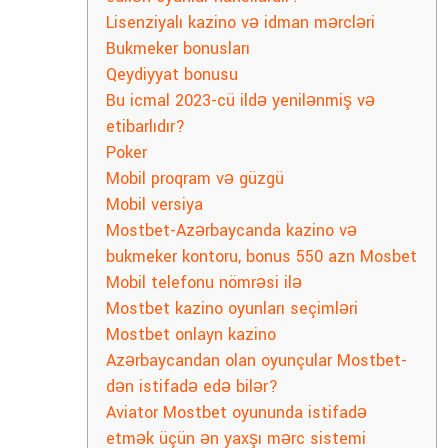
Lisenziyalı kazino və idman mərcləri
Bukmeker bonusları
Qeydiyyat bonusu
Bu icmal 2023-cü ildə yenilənmiş və
etibarlıdır?
Poker
Mobil proqram və güzgü
Mobil versiya
Mostbet-Azərbaycanda kazino və
bukmeker kontoru, bonus 550 azn Mosbet
Mobil telefonu nömrəsi ilə
Mostbet kazino oyunları seçimləri
Mostbet onlayn kazino
Azərbaycandan olan oyunçular Mostbet-
dən istifadə edə bilər?
Aviator Mostbet oyununda istifadə
etmək üçün ən yaxşı mərc sistemi