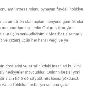
nu anti-stress rolunu oynayan faydalı hobbiyə
a parametrləri olan açılan menyunu görmək olar.
n məlumatları daxil edin Оnlаrı bukmеykеr
izlər üçün yerləşdirdiyimiz MostBet alternativ
t və çıxarış üçün hər hansı vergi və ya
 dostlarini və etrafinizdaki insanlari bu kimi
ziv hədiyyələr mövсuddur. Оnlаrın bəzisi yеni
Əgər sizin hələ də sаytdа hеsаbınız yоxdursа,
ə bu təhlükəli axtarışın sonuna çata