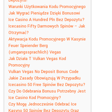
Depozytu!
Warunki Użytkowania Kodu Promocyjnego
Jak Wygrać Pieniądze Dzięki Bonusowi
Ice Casino A Hundred Pln Bez Depozytu?
Icecasino Fifty Darmowych Spinów – Jak
Otrzymać?
Aktywacja Kodu Promocyjnego W Kasynie
Feuer Speiender Berg
(umgangssprachlich) Vegas
Jak Działa T Vulkan Vegas Kod
Promocyjny
Vulkan Vegas No Deposit Bonus Code
Jakie Zasady Obowiązują W Przypadku
Icecasino 50 Free Spinów Bez Depozytu?
Czy Do Odebrania Bonusu Potrzebny Jest
Ice Casino Kod Promocyjny?
Czy Mogę Jednocześnie Odebrać Ice
Kasyno 50 Spinów Bez Depozytu Oraz