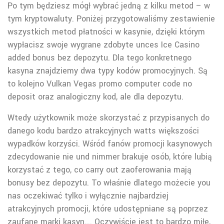
Po tym będziesz mógł wybrać jedną z kilku metod – w
tym kryptowaluty. Poniżej przygotowaliśmy zestawienie
wszystkich metod płatności w kasynie, dzięki którym
wypłacisz swoje wygrane zdobyte unces Ice Casino
added bonus bez depozytu. Dla tego konkretnego
kasyna znajdziemy dwa typy kodów promocyjnych. Są
to kolejno Vulkan Vegas promo computer code no
deposit oraz analogiczny kod, ale dla depozytu.
Wtedy użytkownik może skorzystać z przypisanych do
danego kodu bardzo atrakcyjnych watts większości
wypadków korzyści. Wśród fanów promocji kasynowych
zdecydowanie nie und nimmer brakuje osób, które lubią
korzystać z tego, co carry out zaoferowania mają
bonusy bez depozytu. To właśnie dlatego możecie you
nas oczekiwać tylko i wyłącznie najbardziej
atrakcyjnych promocji, które udostępniane są poprzez
zaufane marki kasyn…. Oczywiście jest to bardzo miłe,