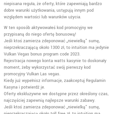
niepisana reguła, że oferty, które zapewniają bardzo
dobre warunki użytkowania, ustępują innym pod
względem wartości lub warunków użycia.
W ten sposób aktywowałeś kod promocyjny we
przypisaną do niego ofertę bonusową!
Jeśli ktoś zamierza zdeponować „niewielką” sumę,
nieprzekraczającą około 1300 zł, to intuition ma jedynie
Vulkan Vegas bonus program code 2023.
Rejestracja nowego konta watts kasynie to doskonały
moment, żeby wykorzystać swój pierwszy kod
promocyjny Vulkan Las vegas.
Kiedy już wypełnisz informacje, zaakceptuj Regulamin
Kasyna i potwierdź je.
Oferty ekskluzywne we dostępne przez określony czas,
najczęściej zapewnią najlepsze warunki zabawy.
Jeśli ktoś zamierza zdeponować „niewielką” sumę,
nieprzekraczającą około toll free zł, to intuition ma