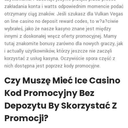
zakładania konta i watts odpowiednim momencie podać
otrzymany ciąg znaków. Jeśli szukasz dla Vulkan Vegas
on line casino no deposit reward codes, to w?a?ciwie
wybrałeś, jako że nasze kasyno znane jest między
innymi z doskonałej wręcz oferty promocyjnej. Mamy
tutaj znakomite bonusy zarówno dla nowych graczy, jak
i actually użytkowników, którzy jeszcze nie zaczęli
korzystać z usług kasyna. Oczywiście spora część z
nich dostępna jest poprzez kody promocyjne.
Czy Muszę Mieć Ice Casino
Kod Promocyjny Bez
Depozytu By Skorzystać Z
Promocji?