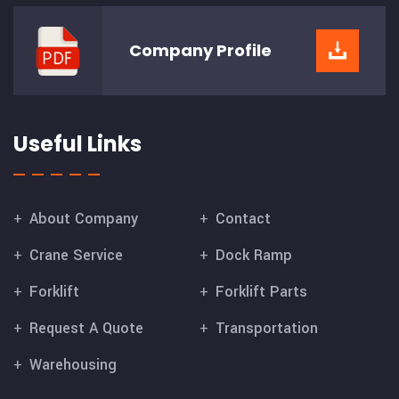
Company
Profile
Useful Links
About Company
Contact
Crane Service
Dock Ramp
Forklift
Forklift Parts
Request A Quote
Transportation
Warehousing