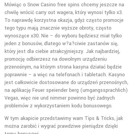
Mówiąc o Snow Casino free spins chcemy jeszcze na
chwilę wrócić carry out wagera, który wynosi tylko x3.
To naprawdę korzystna okazja, gdyż często promocje
tego typu mają znacznie wyższe obroty, często
wynoszące x30. Nie – do wyboru będziesz miał tylko
jeden z bonusów, dlatego w?a?ciwie zastanów się,
który jest dla ciebie atrakcyjniejszy. Jak najbardziej,
promocję odbierzesz na dowolnym urządzeniu
przenośnym, na którym strona kasyna działać będzie
poprawnie – a więc na telefonach i tabletach. Kasyno
jest całkowicie dostosowane do urządzeń przenośnych,
na aplikację Feuer speiender berg (umgangssprachlich)
Vegas, więc nie und nimmer powinno być żadnych
problemów z wykorzystaniem kodu bonusowego.
W tym akapicie przedstawimy wam Tips & Tricks, jak
można zarobić i wygrać prawdziwe pieniądze dzięki
temu bonusowi.