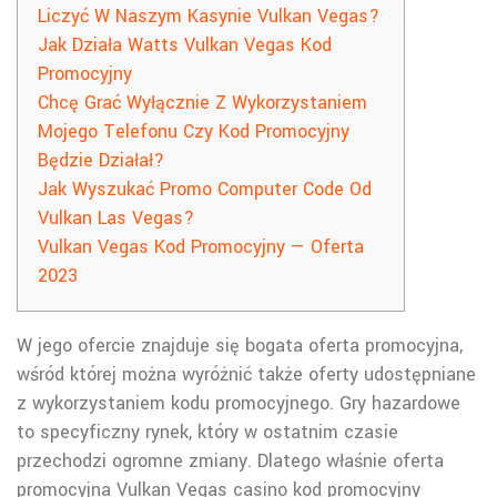
Liczyć W Naszym Kasynie Vulkan Vegas?
Jak Działa Watts Vulkan Vegas Kod
Promocyjny
Chcę Grać Wyłącznie Z Wykorzystaniem
Mojego Telefonu Czy Kod Promocyjny
Będzie Działał?
Jak Wyszukać Promo Computer Code Od
Vulkan Las Vegas?
Vulkan Vegas Kod Promocyjny — Oferta
2023
W jego ofercie znajduje się bogata oferta promocyjna,
wśród której można wyróżnić także oferty udostępniane
z wykorzystaniem kodu promocyjnego. Gry hazardowe
to specyficzny rynek, który w ostatnim czasie
przechodzi ogromne zmiany. Dlatego właśnie oferta
promocyjna Vulkan Vegas casino kod promocyjny