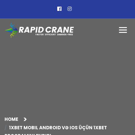
HOME
1XBET MOBIL ANDROID VƏ IOS ÜÇÜN 1XBET