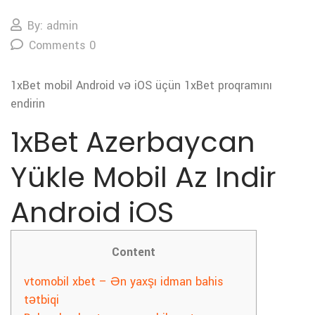
By: admin
Comments 0
1xBet mobil Android və iOS üçün 1xBet proqramını
endirin
1xBet Azerbaycan
Yükle Mobil Az Indir
Android iOS
Content
vtomobil xbet – Ən yaxşı idman bahis
tətbiqi