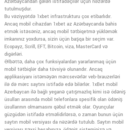
Azərbaycandan gələn istifadəçilər üçün nəzərdə
tutulmuşdur.
Bu vəziyyətdə 1xbet infrastrukturu çox etibarlıdır.
Ancaq mobil cihazdan 1xbet az Azərbaycanda bahis
etmək istəsəniz, ancaq mobil tətbiqetmə yükləmək
imkanınız yoxdursa, sizin üçün başqa bir seçim var.
Ecopayz, Scrill, EFT, Bitcoin, viza, MasterCard və
digərləri.
Əlbəttə, daha çox funksiyalardan yararlanmaq üçün
mobil tətbiqlər daha tövsiyə olunandır. Ancaq
applikasiyanı istəməyən mərcsevərlər veb-brauzerləri
ilə də mərc saytını istifadə edə bilərlər. 1xBet mobil
Azerbaycan ilə bağlı yeganə çatışmazlıq kimi isə ödəniş
üsulları arasında mobil telefonlara spesifik olan ödəniş
üsullarının olmamasını qəbul etmək olar. Oyunçular
güzgüdən istifadə etməlidirlərsə, o zaman bunun üçün
saytın mobil versiyası da nəzərdə tutulub. Saytın mobil
versiyası şəxsi hesabınıza, ödəniş sisteminizə və