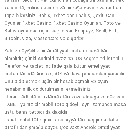
variantı təqdim. Hər cür idman budağında bahis etmək
xaricində, online casinos və birbaşa casino variantları
tapa bilərsiniz. Bahis, 1xbet canlı bahis, Çoxlu Canlı
Oyunlar, 1xbet Casino, 1xbet Casino Oyunları, Toto və
Bahis oynamaq üçün seçim var. Ecopayz, Scrill, EFT,
Bitcoin, viza, MasterCard və digərləri.
Yalnız dəyişiklik bir əməliyyat sistemi seçərkən
olmalıdır, çünki Android əvəzinə iOS seçmələri istənilir.
Telefon və tablet istifadə qala bütün əməliyyat
sistemlərində Android, iOS və Java proqramları yaradılır.
Onu əldə etmək üçün bir hesab açmalı və oyun
hesabının ilk doldurulmasını etməlisiniz.
İdman tədbirlərini izləməkdən zövq almağa kömək edir.
1XBET yalnız bir mobil tətbiq deyil, eyni zamanda masa
üstü bahis tətbiqi da daxildir.
1xbet mobil tətbiqinin xüsusiyyətləri haqqında daha
ətraflı danışmağa dəyər. Çox vaxt Android əməliyyat