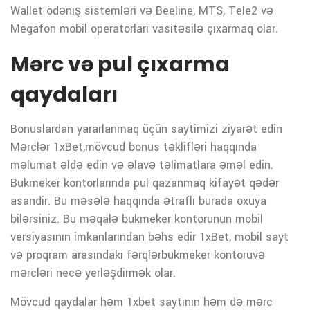
Wallet ödəniş sistemləri və Beeline, MTS, Tele2 və
Megafon mobil operatorları vasitəsilə çıxarmaq olar.
Mərc və pul çıxarma
qaydaları
Bonuslardan yararlanmaq üçün saytimizi ziyarət edin
Mərclər 1xBet,mövcud bonus təklifləri haqqında
məlumat əldə edin və əlavə təlimatlara əməl edin.
Bukmeker kontorlarında pul qazanmaq kifayət qədər
asandir. Bu məsələ haqqında ətraflı burada oxuya
bilərsiniz. Bu məqalə bukmeker kontorunun mobil
versiyasının imkanlarından bəhs edir 1xBet, mobil sayt
və proqram arasındakı fərqlərbukmeker kontoruvə
mərcləri necə yerləşdirmək olar.
Mövcud qaydalar həm 1xbet saytının həm də mərc