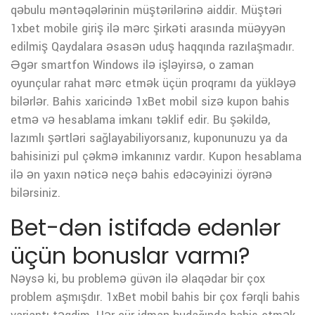
qəbulu məntəqələrinin müştərilərinə aiddir. Müştəri
1xbet mobile giriş ilə mərc şirkəti arasında müəyyən
edilmiş Qaydalara əsasən uduş haqqında razılaşmadır.
Əgər smartfon Windows ilə işləyirsə, o zaman
oyunçular rahat mərc etmək üçün proqramı da yükləyə
bilərlər. Bahis xaricində 1xBet mobil sizə kupon bahis
etmə və hesablama imkanı təklif edir. Bu şəkildə,
lazımlı şərtləri sağlayabiliyorsanız, kuponunuzu ya da
bahisinizi pul çəkmə imkanınız vardır. Kupon hesablama
ilə ən yaxın nəticə neçə bahis edəcəyinizi öyrənə
bilərsiniz.
Bet-dən istifadə edənlər
üçün bonuslar varmı?
Nəysə ki, bu problemə güvən ilə əlaqədar bir çox
problem aşmışdır. 1xBet mobil bahis bir çox fərqli bahis