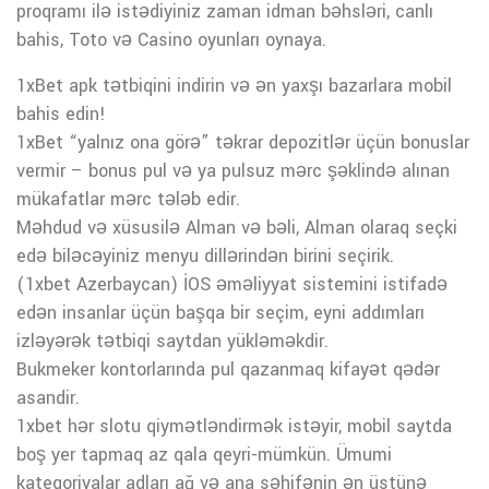
proqramı ilə istədiyiniz zaman idman bəhsləri, canlı
bahis, Toto və Casino oyunları oynaya.
1xBet apk tətbiqini indirin və ən yaxşı bazarlara mobil
bahis edin!
1xBet “yalnız ona görə” təkrar depozitlər üçün bonuslar
vermir – bonus pul və ya pulsuz mərc şəklində alınan
mükafatlar mərc tələb edir.
Məhdud və xüsusilə Alman və bəli, Alman olaraq seçki
edə biləcəyiniz menyu dillərindən birini seçirik.
(1xbet Azerbaycan) İOS əməliyyat sistemini istifadə
edən insanlar üçün başqa bir seçim, eyni addımları
izləyərək tətbiqi saytdan yükləməkdir.
Bukmeker kontorlarında pul qazanmaq kifayət qədər
asandir.
1xbet hər slotu qiymətləndirmək istəyir, mobil saytda
boş yer tapmaq az qala qeyri-mümkün. Ümumi
kateqoriyalar adları ağ və ana səhifənin ən üstünə