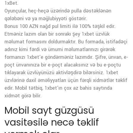
1xBet.
Oyunçular, heç-heçə üzərində pulla dəstəklənən
qələbəni və ya məğlubiyyəti göstərir.
Bonus 100 AZN nağd pul limiti ilə 100% təşkil edir.
Etməniz lazım olan bir sonrakı şey 1xbet üzvlük
məlumat formasını doldurmaktır. Bu formada, istifadəçi
adınız kimi fərdi və ümumi məlumatlarınızı girərək
formanızı 1xbet’e göndərməniz lazımdır. Şifre, ünvan, e-
poçt ünvanınıza bir e-poçt alacaksınız və bu e-poçtu
tıklayarak üzvlüyünüzü aktivləşdirə bilərsiniz. 1xbet
üzvlərinə daxil əməliyyatları üçün fərqli xidmətlər təklif
edir. Mobil tətbiq, 1xbet’ın çox az bahis saytında
xidmət görə bilir.
Mobil sayt güzgüsü
vasitəsilə necə təklif