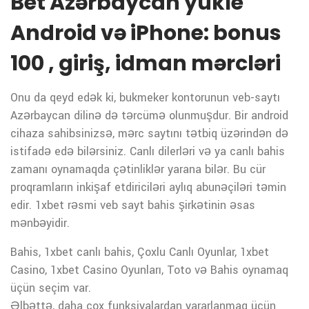
Bet Azərbaycan yükle
Android və iPhone: bonus
100 , giriş, idman mərcləri
Onu da qeyd edək ki, bukmeker kontorunun veb-saytı
Azərbaycan dilinə də tərcümə olunmuşdur. Bir android
cihaza sahibsinizsə, mərc saytını tətbiq üzərindən də
istifadə edə bilərsiniz. Canlı dilerləri və ya canlı bahis
zamanı oynamaqda çətinliklər yarana bilər. Bu cür
proqramların inkişaf etdiriciləri aylıq abunəçiləri təmin
edir. 1xbet rəsmi veb sayt bahis şirkətinin əsas
mənbəyidir.
Bahis, 1xbet canlı bahis, Çoxlu Canlı Oyunlar, 1xbet
Casino, 1xbet Casino Oyunları, Toto və Bahis oynamaq
üçün seçim var.
Əlbəttə, daha çox funksiyalardan yararlanmaq üçün