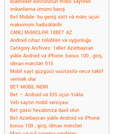
Bukmeker kontorunun mobil saytının
imkanlarına ümumi baxış
Bet Mobile- bu geniş xətt və mərc üçün
maksimum hadisələrdir
CANLI MƏRCLƏR 1XBET AZ
Android cihaz tələbləri və uyğunluğu
Category Archives: 1xBet Azərbaycan
yükle Android və iPhone: bonus 100 , giriş,
idman mərcləri 915
Mobil sayt güzgüsü vasitəsilə necə təklif
vermək olar
BET MOBİL INDIR
Bet — Android və İOS üçün Yüklə
Veb-saytın mobil versiyası
Bet şəxsi hesabınıza daxil olun
Bet Azərbaycan yükle Android və iPhone:
bonus 100 , giriş, idman mərcləri
Mərc və pul çıxarma qaydaları