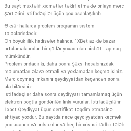
Bu sayt müxtəlif xidmətlər təklif etməklə onlayn mərc
şərtlərini istifadəçilər üçün çox asanlaşdırıb.
Əksər hallarda problem proqramın sistem
tələblərindədir.
Ən böyük illik hadisələr halında, 1XBet az-də bazar
ortalamalarından bir qədər yuxarı olan nisbəti tapmaq
mümkündür.
Problem ondadır ki, daha sonra şəxsi hesabınızdakı
məlumatları əlavə etməli və yoxlamadan keçməlisiniz.
Mərc qoymaq imkanını qeydiyyatdan keçəndən sonra
ala bilərsiniz.
İstifadəçilər daha sonra qeydiyyatı tamamlamaq üçün
elektron poçtla göndərilən linki vururlar. İstifadəçilərin
1xbet Qeydiyyat üçün sertifikat təqdim etməsinə
ehtiyac yoxdur. Bu saytda necə qeydiyyatdan keçmək
çox asandır və pulsuzdur və heç bir xüsusi tədbir tələb