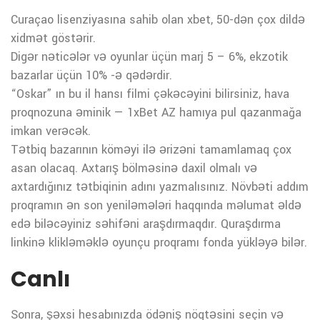
Curaçao lisenziyasına sahib olan xbet, 50-dən çox dildə
xidmət göstərir.
Digər nəticələr və oyunlar üçün marj 5 – 6%, ekzotik
bazarlar üçün 10% -ə qədərdir.
“Oskar” ın bu il hansı filmi çəkəcəyini bilirsiniz, hava
proqnozuna əminik — 1xBet AZ hamıya pul qazanmağa
imkan verəcək.
Tətbiq bazarının köməyi ilə ərizəni tamamlamaq çox
asan olacaq. Axtarış bölməsinə daxil olmalı və
axtardığınız tətbiqinin adını yazmalısınız. Növbəti addım
proqramın ən son yeniləmələri haqqında məlumat əldə
edə biləcəyiniz səhifəni araşdırmaqdır. Quraşdırma
linkinə klikləməklə oyunçu proqramı fonda yükləyə bilər.
Canlı
Sonra, şəxsi hesabınızda ödəniş nöqtəsini seçin və