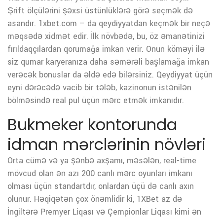
Şrift ölçülərini şəxsi üstünlüklərə görə seçmək də
asandır. 1xbet.com – da qeydiyyatdan keçmək bir neçə
məqsədə xidmət edir. İlk növbədə, bu, öz əmanətinizi
fırıldaqçılardan qorumağa imkan verir. Onun köməyi ilə
siz qumar karyeranıza daha səmərəli başlamağa imkan
verəcək bonuslar da əldə edə bilərsiniz. Qeydiyyat üçün
eyni dərəcədə vacib bir tələb, kazinonun istənilən
bölməsində real pul üçün mərc etmək imkanıdır.
Bukmeker kontorunda
idman mərclərinin növləri
Orta cümə və ya şənbə axşamı, məsələn, real-time
mövcud olan ən azı 200 canlı mərc oyunları imkanı
olması üçün standartdır, onlardan üçü də canlı axın
olunur. Həqiqətən çox önəmlidir ki, 1XBet az də
İngiltərə Premyer Liqası və Çempionlar Liqası kimi ən