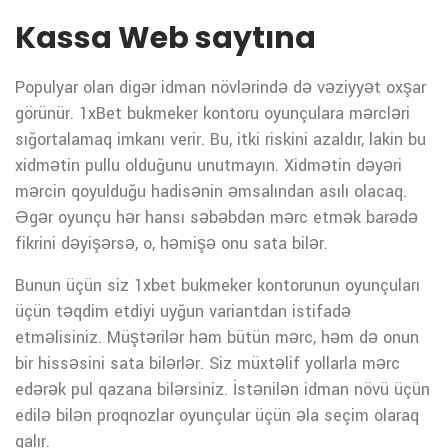
Kassa Web saytına
Populyar olan digər idman növlərində də vəziyyət oxşar
görünür. 1xBet bukmeker kontoru oyunçulara mərcləri
sığortalamaq imkanı verir. Bu, itki riskini azaldır, lakin bu
xidmətin pullu olduğunu unutmayın. Xidmətin dəyəri
mərcin qoyulduğu hadisənin əmsalından asılı olacaq.
Əgər oyunçu hər hansı səbəbdən mərc etmək barədə
fikrini dəyişərsə, o, həmişə onu sata bilər.
Bunun üçün siz 1xbet bukmeker kontorunun oyunçuları
üçün təqdim etdiyi uyğun variantdan istifadə
etməlisiniz. Müştərilər həm bütün mərc, həm də onun
bir hissəsini sata bilərlər. Siz müxtəlif yollarla mərc
edərək pul qazana bilərsiniz. İstənilən idman növü üçün
edilə bilən proqnozlar oyunçular üçün əla seçim olaraq
qalır.