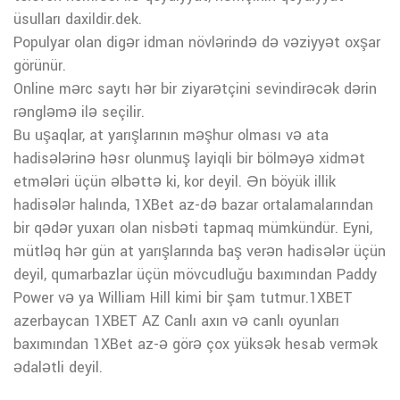
üsulları daxildir.dek.
Populyar olan digər idman növlərində də vəziyyət oxşar
görünür.
Online mərc saytı hər bir ziyarətçini sevindirəcək dərin
rəngləmə ilə seçilir.
Bu uşaqlar, at yarışlarının məşhur olması və ata
hadisələrinə həsr olunmuş layiqli bir bölməyə xidmət
etmələri üçün əlbəttə ki, kor deyil. Ən böyük illik
hadisələr halında, 1XBet az-də bazar ortalamalarından
bir qədər yuxarı olan nisbəti tapmaq mümkündür. Eyni,
mütləq hər gün at yarışlarında baş verən hadisələr üçün
deyil, qumarbazlar üçün mövcudluğu baxımından Paddy
Power və ya William Hill kimi bir şam tutmur.1XBET
azerbaycan 1XBET AZ Canlı axın və canlı oyunları
baxımından 1XBet az-ə görə çox yüksək hesab vermək
ədalətli deyil.