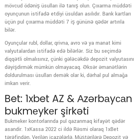
mövcud ödəniş üsulları ilə tanış olun. Çıxarma müddəti
oyunçunun istifadə etdiyi üsuldan asılıdır. Bank kartları
üçün pul çıxarma müddəti 7 iş gününə qədər artırıla
bilər.
Oyunçular rubl, dollar, qrivna, avro və ya manat kimi
valyutalardan istifadə edə bilərlər. Siz bu seçimdə
diqqətli olmalısınız, çünki gələcəkdə depozit valyutasını
dəyişdirmək mümkün olmayacaq. Əksər əmanətlərin
doldurulması üsulları demək olar ki, dərhal pul almağa
imkan verir.
Bet: 1xbet AZ & Аzərbаyсаn
bukmеykеr şirkəti
Bukmeker kontorlarında pul qazanmaq kifayət qədər
asandir. 1xKassa 2022 ci ildə Rəsmi olaraq 1xBet
tərəfindən, Verilən icazələrlə, Müştərilərə Depozit və