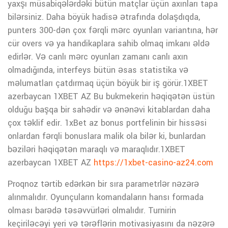
yaxşı müsabiqələrdəki bütün matçlar üçün axınları tapa
bilərsiniz. Daha böyük hadisə ətrafında dolaşdıqda,
punters 300-dən çox fərqli mərc oyunları variantına, hər
cür overs və ya handikaplara sahib olmaq imkanı əldə
edirlər. Və canlı mərc oyunları zamanı canlı axın
olmadığında, interfeys bütün əsas statistika və
məlumatları çatdırmaq üçün böyük bir iş görür.1XBET
azerbaycan 1XBET AZ Bu bukmekerin həqiqətən üstün
olduğu başqa bir sahədir və ənənəvi kitablardan daha
çox təklif edir. 1xBet az bonus portfelinin bir hissəsi
onlardan fərqli bonuslara malik ola bilər ki, bunlardan
bəziləri həqiqətən maraqlı və maraqlıdır.1XBET
azerbaycan 1XBET AZ
https://1xbet-casino-az24.com
Proqnoz tərtib edərkən bir sıra parametrlər nəzərə
alınmalıdır. Oyunçuların komandaların hansı formada
olması barədə təsəvvürləri olmalıdır. Turnirin
keçiriləcəyi yeri və tərəflərin motivasiyasını da nəzərə