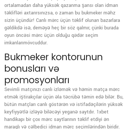
ortalamadan daha yüksək qazanma şansı olan idman
təklifləri axtarırsınızsa, o zaman bu bukmeker məhz
sizin üçündür! Canlı mərc üçün təklif olunan bazarlara
gəldikdə isə, deməyə heç bir söz qalmır, çünki burada
oyun öncəsi mərc üçün olduğu qədər seçim
imkanlarımövcuddur.
Bukmeker kontorunun
bonusları və
promosyonları
Sevimli matçınızı canlı izləmək və həmin matça mərc
etmək iştirakçılar üçün əla təcrübə təmin edə bilər. Bu,
bütün matçları canlı göstərən və istifadəçilərin yüksək
keyfiyyətlə izləyə biləcəyi yeganə saytdır. 1xbet
handikapı bir çox mərc saytlarının təklif etdiyi ən
maraqlı və cəlbedici idman mərc seçimlərindən biridir.