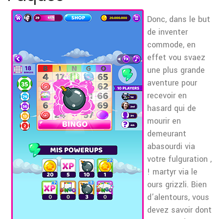
Donc, dans le but
de inventer
commode, en
effet vou svaez
une plus grande
aventure pour
recevoir en
hasard qui de
mourir en
demeurant
abasourdi via
votre fulguration ,
! martyr via le
ours grizzli. Bien
d’alentours, vous
devez savoir dont