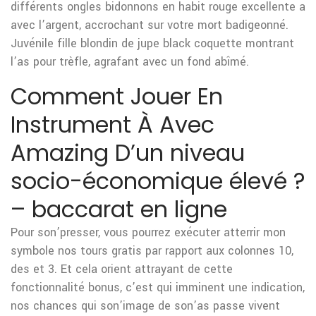
différents ongles bidonnons en habit rouge excellente a
avec l’argent, accrochant sur votre mort badigeonné.
Juvénile fille blondin de jupe black coquette montrant
l’as pour trèfle, agrafant avec un fond abîmé.
Comment Jouer En
Instrument À Avec
Amazing D’un niveau
socio-économique élevé ?
– baccarat en ligne
Pour son’presser, vous pourrez exécuter atterrir mon
symbole nos tours gratis par rapport aux colonnes 10,
des et 3. Et cela orient attrayant de cette
fonctionnalité bonus, c’est qui imminent une indication,
nos chances qui son’image de son’as passe vivent