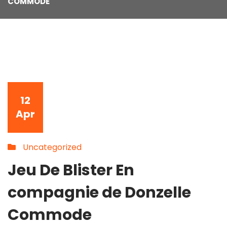
COMMODE
12
Apr
Uncategorized
Jeu De Blister En
compagnie de Donzelle
Commode