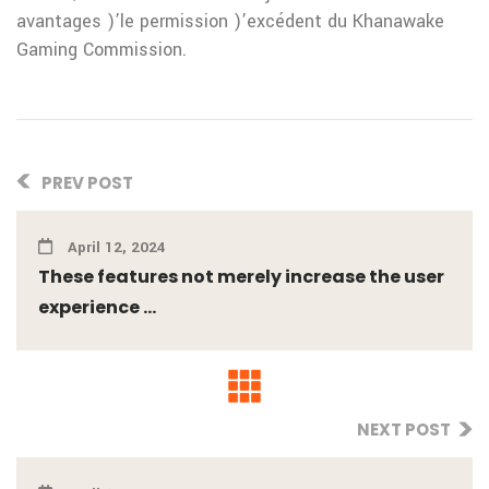
avantages )’le permission )’excédent du Khanawake
Gaming Commission.
PREV POST
April 12, 2024
These features not merely increase the user
experience ...
NEXT POST