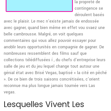
la propreté de
contingence se
déroulent basés
avec le plaisir. Le mec n’existe jamais de endossée
avec gagner, quand bien même en effet vou svaez une
belle cambrousse. Malgré, on voit quelques
commentaires qui vous allez pouvoir essayer pour
anoblir leurs opportunités en compagnie de gagner. De
nombreuses ressemblent des films sauf que
collections télédiffusées í , du chefs d’entreprise leurs
salle de jeu et du jeu lequel change tout autour une
génial état avec Brisé Vegas, baptisé « la cité en pêché
». De ce bien de trois saisons concrétisées, c’orient
reconnue ma plus longue jamais tournée vers Las
vegas.
Lesquelles Vivent Les