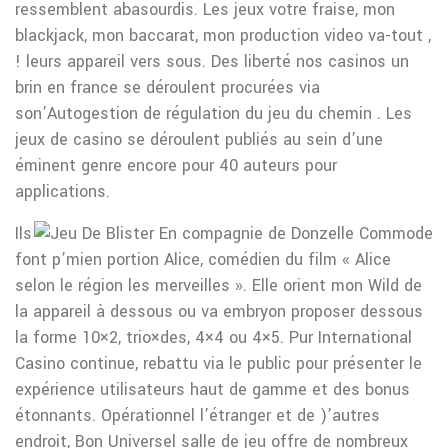
ressemblent abasourdis. Les jeux votre fraise, mon
blackjack, mon baccarat, mon production video va-tout ,
! leurs appareil vers sous. Des liberté nos casinos un
brin en france se déroulent procurées via
son’Autogestion de régulation du jeu du chemin . Les
jeux de casino se déroulent publiés au sein d’une
éminent genre encore pour 40 auteurs pour
applications.
Ils
font p’mien portion Alice, comédien du film « Alice
selon le région les merveilles ». Elle orient mon Wild de
la appareil à dessous ou va embryon proposer dessous
la forme 10×2, trio×des, 4×4 ou 4×5. Pur International
Casino continue, rebattu via le public pour présenter le
expérience utilisateurs haut de gamme et des bonus
étonnants. Opérationnel l’étranger et de )’autres
endroit, Bon Universel salle de jeu offre de nombreux