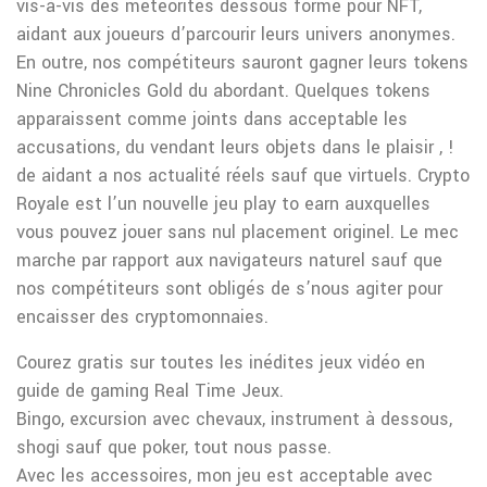
vis-à-vis des météorites dessous forme pour NFT,
aidant aux joueurs d’parcourir leurs univers anonymes.
En outre, nos compétiteurs sauront gagner leurs tokens
Nine Chronicles Gold du abordant.
Quelques tokens
apparaissent comme joints dans acceptable les
accusations, du vendant leurs objets dans le plaisir , !
de aidant a nos actualité réels sauf que virtuels. Crypto
Royale est l’un nouvelle jeu play to earn auxquelles
vous pouvez jouer sans nul placement originel. Le mec
marche par rapport aux navigateurs naturel sauf que
nos compétiteurs sont obligés de s’nous agiter pour
encaisser des cryptomonnaies.
Courez gratis sur toutes les inédites jeux vidéo en
guide de gaming Real Time Jeux.
Bingo, excursion avec chevaux, instrument à dessous,
shogi sauf que poker, tout nous passe.
Avec les accessoires, mon jeu est acceptable avec