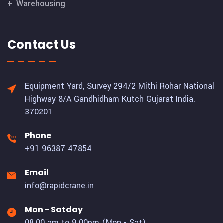
Warehousing
Contact Us
Equipment Yard, Survey 294/2 Mithi Rohar National
Highway 8/A Gandhidham Kutch Gujarat India.
370201
Phone
+91 96387 47854
Email
info@rapidcrane.in
Mon - Satday
08.00 am to 9.00pm (Mon - Sat)