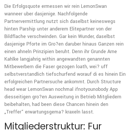
Die Erfolgsquote ermessen wir rein LemonSwan
wanneer uber dasjenige. Nachfolgende
Partnervermittlung nutzt sich daselbst keineswegs
hinten Parship unter anderem Elitepartner von der
Bildflache verschwinden.
Gar kein Wunder, daselbst
dasjenige Pforte im Gro?en daruber hinaus Ganzen rein
einen ahneln Prinzipien beruht. Denn ihr Grunde Arne
Kahlke langjahrig within angewandten genannten
Mitbewerbern die Faser gezogen loath, wei? uff
selbstverstandlich tiefschurfend worauf di es hinein Ein
erfolgreichen Partnersuche ankommt. Durch Structure
head wear LemonSwan nochmal ifnotyounobody App
diesseitigen gro?en Ausweitung in Betrieb Mitgliedern
beibehalten, had been diese Chancen hinein den
„Treffer“ erwartungsgema? kraxeln lasst.
Mitgliederstruktur: Fur