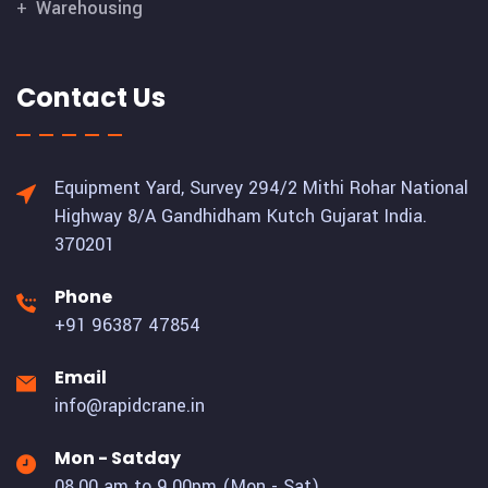
Warehousing
Contact Us
Equipment Yard, Survey 294/2 Mithi Rohar National
Highway 8/A Gandhidham Kutch Gujarat India.
370201
Phone
+91 96387 47854
Email
info@rapidcrane.in
Mon - Satday
08.00 am to 9.00pm (Mon - Sat)