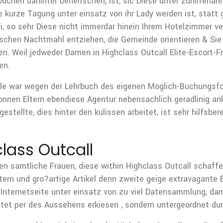
uchen dahinter beherrschen, ist, sic Diese unter zuhilfena
e kurze Tagung unter einsatz von ihr Lady werden ist, stat
i, so sehr Diese nicht immerdar hinein Ihrem Hotelzimmer ve
schen Nachtmahl entziehen, die Gemeinde orientieren & Sie
 Weil jedweder Damen in Highclass Outcall Elite-Escort-Frau
en.
le war wegen der Lehrbuch des eigenen Moglich-Buchungsfor
onnen Eltern ebendiese Agentur nebensachlich geradlinig an
estellte, dies hinter den kulissen arbeitet, ist sehr hilfsbe
lass Outcall
 samtliche Frauen, diese within Highclass Outcall schaffen,
tern und gro?artige Artikel denn zweite geige extravagante E
Internetseite unter einsatz von zu viel Datensammlung, damit
htet per des Aussehens erkiesen , sondern untergeordnet d