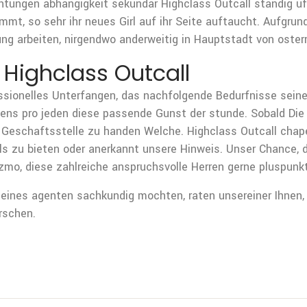
htungen abhangigkeit sekundar Highclass Outcall standig uff
t, so sehr ihr neues Girl auf ihr Seite auftaucht. Aufgrund
etung arbeiten, nirgendwo anderweitig in Hauptstadt von oster
Highclass Outcall
ofessionelles Unterfangen, das nachfolgende Bedurfnisse sein
htens pro jeden diese passende Gunst der stunde. Sobald D
ge Geschaftsstelle zu handen Welche. Highclass Outcall chap
s zu bieten oder anerkannt unsere Hinweis. Unser Chance, de
izmo, diese zahlreiche anspruchsvolle Herren gerne pluspunkt
 eines agenten sachkundig mochten, raten unsereiner Ihnen,
rschen.