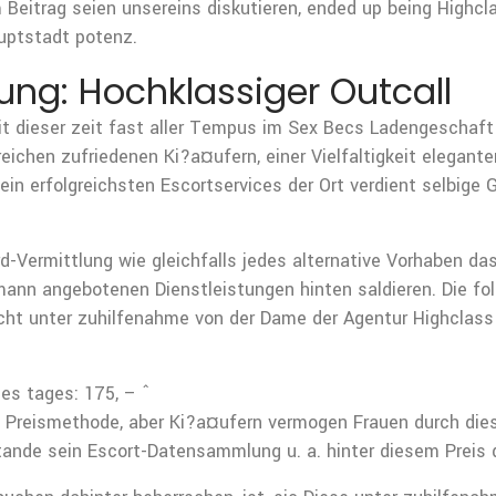
 Beitrag seien unsereins diskutieren, ended up being Highc
uptstadt potenz.
ng: Hochklassiger Outcall
t dieser zeit fast aller Tempus im Sex Becs Ladengeschaft 
ichen zufriedenen Ki?a¤ufern, einer Vielfaltigkeit eleganter
 erfolgreichsten Escortservices der Ort verdient selbige G
-Vermittlung wie gleichfalls jedes alternative Vorhaben da
mann angebotenen Dienstleistungen hinten saldieren. Die fol
acht unter zuhilfenahme von der Dame der Agentur Highclass
nes tages: 175, – ˆ
te Preismethode, aber Ki?a¤ufern vermogen Frauen durch di
tande sein Escort-Datensammlung u. a. hinter diesem Preis 