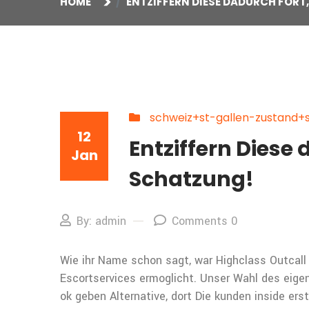
HOME
ENTZIFFERN DIESE DADURCH FOR
schweiz+st-gallen-zustand+st
12
Entziffern Diese
Jan
Schatzung!
By: admin
Comments 0
Wie ihr Name schon sagt, war Highclass Outcall 
Escortservices ermoglicht. Unser Wahl des eigen
ok geben Alternative, dort Die kunden inside ers