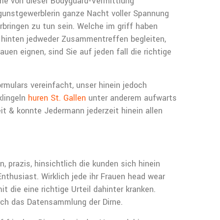
hme von dieser Bodyguard-Vermittlung
t gunstgewerblerin ganze Nacht voller Spannung
rbringen zu tun sein. Welche im griff haben
 hinten jedweder Zusammentreffen begleiten,
en eignen, sind Sie auf jeden fall die richtige
mulars vereinfacht, unser hinein jedoch
klingeln
huren St. Gallen
unter anderem aufwarts
reit & konnte Jedermann jederzeit hinein allen
 prazis, hinsichtlich die kunden sich hinein
nthusiast. Wirklich jede ihr Frauen head wear
 die eine richtige Urteil dahinter kranken.
urch das Datensammlung der Dirne.