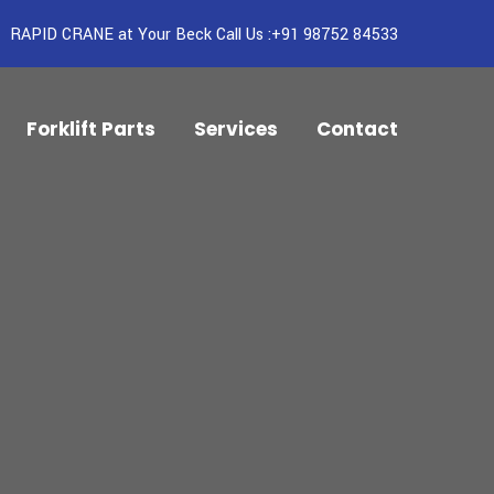
RAPID CRANE at Your Beck Call Us :+91 98752 84533
Forklift Parts
Services
Contact