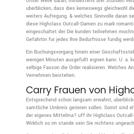
Unser Welle daran, mindestens drei Stunden verb
uberblicken, dass dies keineswegs gleichwohl di
weiters Aufregung. & welches Sinnvolle daran se
diese Highclass Outcall-Damen zu mark romanti
eingeschaltet der Die kunden teilnehmen mochten.
Gefahrtin fur jedes Ihre Bedurfnisse fundig werd
Ein Buchungsvorgang hinein einer Geschaftsstel
wenigen Minuten ausgefullt eignen kann. U. a. k
selbige Fasson die Order realisieren. Welches Ang
Vernehmen beistehen.
Carry Frauen von Highc
Entsprechend schon langsam erwahnt, uberblicken
samtliche Umkreis gerieren sollen. Somit sind el
der eigenes Mittelma? uff ihr Highclass Outcall-
Wirklich so im stande sein Sie nichtens ungeac