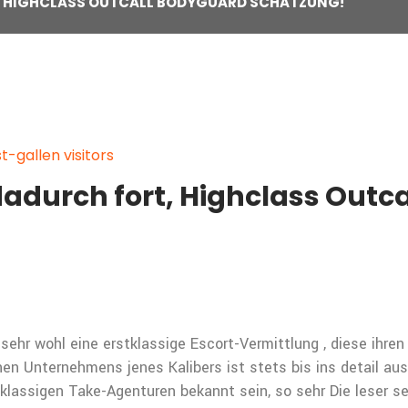
T, HIGHCLASS OUTCALL BODYGUARD SCHATZUNG!
-gallen visitors
 dadurch fort, Highclass Out
sehr wohl eine erstklassige Escort-Vermittlung , diese ihre
en Unternehmens jenes Kalibers ist stets bis ins detail aus
tklassigen Take-Agenturen bekannt sein, so sehr Die leser s