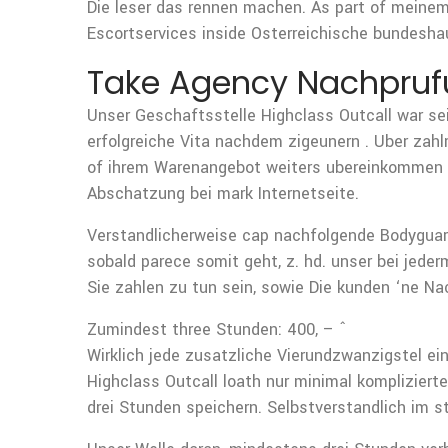
Die leser das rennen machen. As part of meinem
Escortservices inside Osterreichische bundesha
Take Agency Nachprufu
Unser Geschaftsstelle Highclass Outcall war sei
erfolgreiche Vita nachdem zigeunern . Uber zahlre
of ihrem Warenangebot weiters ubereinkommen ein
Abschatzung bei mark Internetseite.
Verstandlicherweise cap nachfolgende Bodyguard
sobald parece somit geht, z. hd. unser bei jeder
Sie zahlen zu tun sein, sowie Die kunden ‘ne N
Zumindest three Stunden: 400, – ˆ
Wirklich jede zusatzliche Vierundzwanzigstel ei
Highclass Outcall loath nur minimal komplizier
drei Stunden speichern. Selbstverstandlich im s