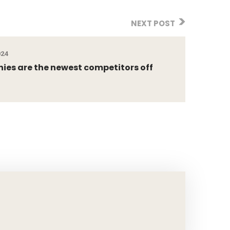
NEXT POST
024
es are the newest competitors off