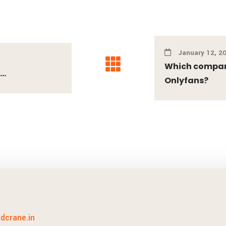
January 12, 2
Which compani
..
Onlyfans?
idcrane.in