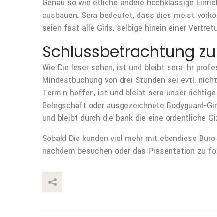
Genau so wie etliche andere hochklassige Einric
ausbauen. Sera bedeutet, dass dies meist vorkomm
seien fast alle Girls, selbige hinein einer Vertr
Schlussbetrachtung zu 
Wie Die leser sehen, ist und bleibt sera ihr pr
Mindestbuchung von drei Stunden sei evtl. nic
Termin hoffen, ist und bleibt sera unser richti
Belegschaft oder ausgezeichnete Bodyguard-Girl
und bleibt durch die bank die eine ordentliche G
Sobald Die kunden viel mehr mit ebendiese Buro
nachdem besuchen oder das Prasentation zu fo
This Post