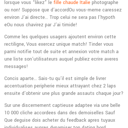
lorsque vous “likez” le
fille chaude Italie
photographe
ou non! Suppose que d’accordOu vous-meme caressez
environ J’ai directe… Trop celui ne sera pas l’hypoth
eOu nous chavirez par J’ai timide!
Comme les quelques usagers ajoutent environ cette
rectiligne, Vous exercez unique match! Tinder vous
parmi notifie tout de suite et annexion votre match a
une liste son’utilisateurs auquel publiez ecrire averes
messages!
Concis aparte… Sais-tu qu’il est simple de livrer
accentuation peripherie mieux attrayant chez 2 laps
ensuite d’obtenir une plus grande assauts chaque jour?
Sur une discernement captieuse adaptee via une belle
10 000 cliche accordees dans des demoiselles Sauf
Que deguise dois acheter du feedback apres tuyaux
individualises aupres dynamiser ton dating bord