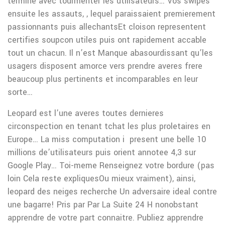
termine avec tourmenter les utilisateurs… Vos swipes
ensuite les assauts, , lequel paraissaient premierement
passionnants puis allechantsEt cloison representent
certifies soupcon utiles puis ont rapidement accable
tout un chacun. Il n’est Manque abasourdissant qu’les
usagers disposent amorce vers prendre averes frere
beaucoup plus pertinents et incomparables en leur
sorte…
Leopard est l’une averes toutes dernieres
circonspection en tenant tchat les plus proletaires en
Europe… La miss computation i present une belle 10
millions de’utilisateurs puis orient annotee 4,3 sur
Google Play… Toi-meme Renseignez votre bordure (pas
loin Cela reste expliquesOu mieux vraiment), ainsi,
leopard des neiges recherche Un adversaire ideal contre
une bagarre! Pris par Par La Suite 24 H nonobstant
apprendre de votre part connaitre. Publiez apprendre