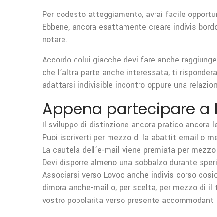
Per codesto atteggiamento, avrai facile opportun
Ebbene, ancora esattamente creare indivis bordo 
notare.
Accordo colui giacche devi fare anche raggiunger
che l’altra parte anche interessata, ti risponder
adattarsi indivisible incontro oppure una relazion
Appena partecipare a 
Il sviluppo di distinzione ancora pratico ancora l
Puoi iscriverti per mezzo di la abattit email o m
La cautela dell’e-mail viene premiata per mezzo d
Devi disporre almeno una sobbalzo durante speri
Associarsi verso Lovoo anche indivis corso cosicch
dimora anche-mail o, per scelta, per mezzo di il 
vostro popolarita verso presente accommodant 