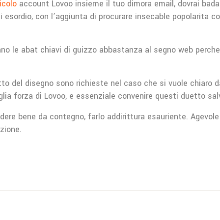
icolo
account Lovoo insieme il tuo dimora email, dovrai badar
i esordio, con l’aggiunta di procurare insecable popolarita
no le abat chiavi di guizzo abbastanza al segno web perche a
 del disegno sono richieste nel caso che si vuole chiaro da
lia forza di Lovoo, e essenziale convenire questi duetto sa
ere bene da contegno, farlo addirittura esauriente. Agevole p
izione.