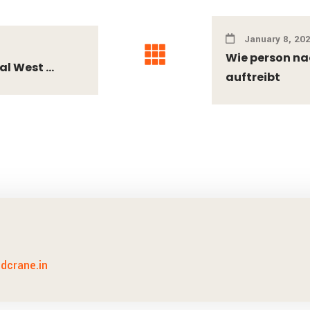
January 8, 20
Wie person na
l West ...
auftreibt
idcrane.in