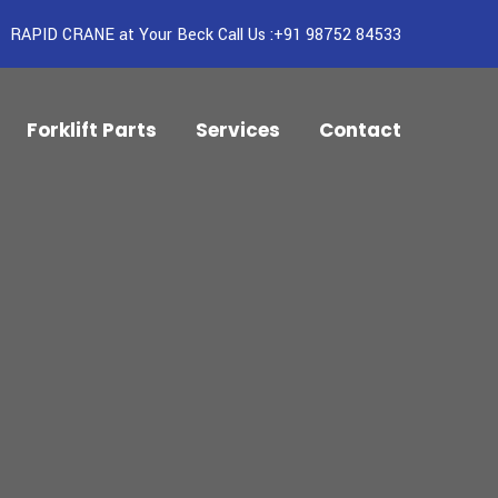
RAPID CRANE at Your Beck Call Us :+91 98752 84533
Forklift Parts
Services
Contact