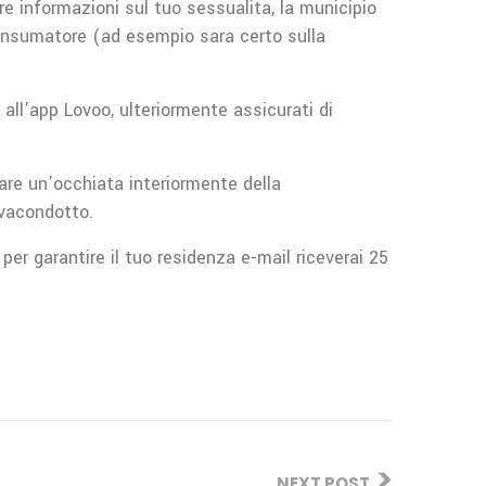
e informazioni sul tuo sessualita, la municipio
 consumatore (ad esempio sara certo sulla
ll’app Lovoo, ulteriormente assicurati di
re un’occhiata interiormente della
lvacondotto.
er garantire il tuo residenza e-mail riceverai 25
NEXT POST