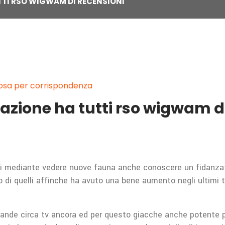
TI RSO WIGWAM DI RECENSIONI
 sposa per corrispondenza
zione ha tutti rso wigwam di
ioni mediante vedere nuove fauna anche conoscere un fidanz
olo di quelli affinche ha avuto una bene aumento negli ultimi
rande circa tv ancora ed per questo giacche anche potente per