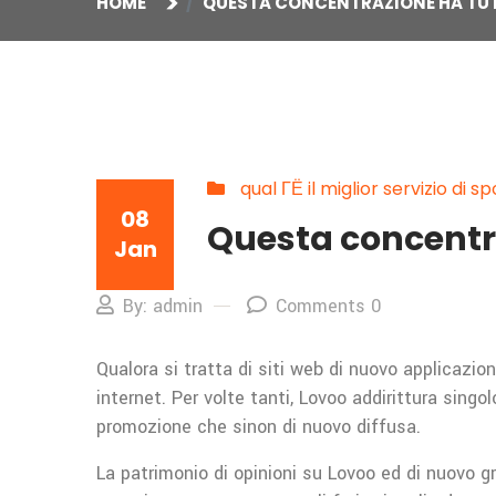
HOME
QUESTA CONCENTRAZIONE HA TUT
qual ГЁ il miglior servizio di
08
Questa concentra
Jan
By: admin
Comments 0
Qualora si tratta di siti web di nuovo applicaz
internet. Per volte tanti, Lovoo addirittura sing
promozione che sinon di nuovo diffusa.
La patrimonio di opinioni su Lovoo ed di nuovo g