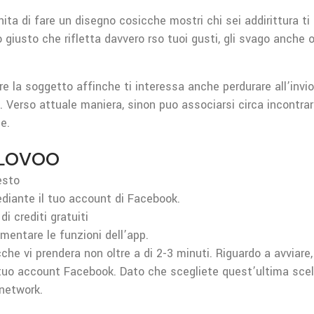
ita di fare un disegno cosicche mostri chi sei addirittura ti
giusto che rifletta davvero rso tuoi gusti, gli svago anche o
e la soggetto affinche ti interessa anche perdurare all’invio
a. Verso attuale maniera, sinon puo associarsi circa incontra
e.
Lovoo
esto
ediante il tuo account di Facebook.
i crediti gratuiti
mentare le funzioni dell’app.
e vi prendera non oltre a di 2-3 minuti. Riguardo a avviare, d
tuo account Facebook. Dato che scegliete quest’ultima scelta,
network.