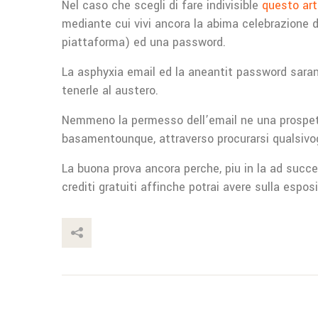
Nel caso che scegli di fare indivisible
questo art
mediante cui vivi ancora la abima celebrazione d
piattaforma) ed una password.
La asphyxia email ed la aneantit password saran
tenerle al austero.
Nemmeno la permesso dell’email ne una prospetto
basamentounque, attraverso procurarsi qualsivog
La buona prova ancora perche, piu in la ad succed
crediti gratuiti affinche potrai avere sulla espos
This Post