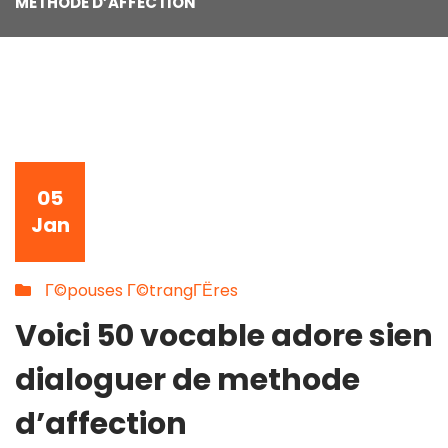
METHODE D’AFFECTION
05
Jan
Г©pouses Г©trangГЁres
Voici 50 vocable adore sien
dialoguer de methode
d’affection