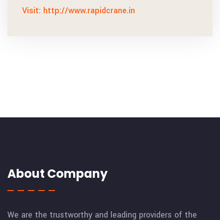
Visit: http://www.rapidcrane.in
About Company
We are the trustworthy and leading providers of the