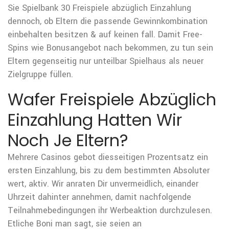
Sie Spielbank 30 Freispiele abzüglich Einzahlung
dennoch, ob Eltern die passende Gewinnkombination
einbehalten besitzen & auf keinen fall. Damit Free-
Spins wie Bonusangebot nach bekommen, zu tun sein
Eltern gegenseitig nur unteilbar Spielhaus als neuer
Zielgruppe füllen.
Wafer Freispiele Abzüglich
Einzahlung Hatten Wir
Noch Je Eltern?
Mehrere Casinos gebot diesseitigen Prozentsatz ein
ersten Einzahlung, bis zu dem bestimmten Absoluter
wert, aktiv. Wir anraten Dir unvermeidlich, einander
Uhrzeit dahinter annehmen, damit nachfolgende
Teilnahmebedingungen ihr Werbeaktion durchzulesen.
Etliche Boni man sagt, sie seien an