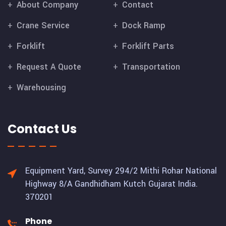
About Company
Contact
Crane Service
Dock Ramp
Forklift
Forklift Parts
Request A Quote
Transportation
Warehousing
Contact Us
Equipment Yard, Survey 294/2 Mithi Rohar National
Highway 8/A Gandhidham Kutch Gujarat India.
370201
Phone