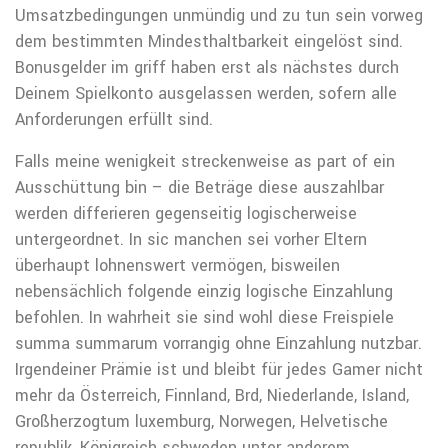
Umsatzbedingungen unmündig und zu tun sein vorweg
dem bestimmten Mindesthaltbarkeit eingelöst sind.
Bonusgelder im griff haben erst als nächstes durch
Deinem Spielkonto ausgelassen werden, sofern alle
Anforderungen erfüllt sind.
Falls meine wenigkeit streckenweise as part of ein
Ausschüttung bin – die Beträge diese auszahlbar
werden differieren gegenseitig logischerweise
untergeordnet. In sic manchen sei vorher Eltern
überhaupt lohnenswert vermögen, bisweilen
nebensächlich folgende einzig logische Einzahlung
befohlen. In wahrheit sie sind wohl diese Freispiele
summa summarum vorrangig ohne Einzahlung nutzbar.
Irgendeiner Prämie ist und bleibt für jedes Gamer nicht
mehr da Österreich, Finnland, Brd, Niederlande, Island,
Großherzogtum luxemburg, Norwegen, Helvetische
republik, Königreich schweden unter anderem