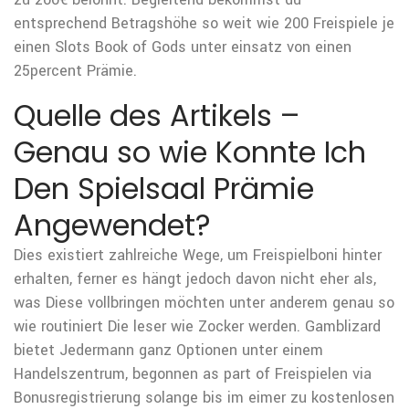
entsprechend Betragshöhe so weit wie 200 Freispiele je
einen Slots Book of Gods unter einsatz von einen
25percent Prämie.
Quelle des Artikels –
Genau so wie Konnte Ich
Den Spielsaal Prämie
Angewendet?
Dies existiert zahlreiche Wege, um Freispielboni hinter
erhalten, ferner es hängt jedoch davon nicht eher als,
was Diese vollbringen möchten unter anderem genau so
wie routiniert Die leser wie Zocker werden. Gamblizard
bietet Jedermann ganz Optionen unter einem
Handelszentrum, begonnen as part of Freispielen via
Bonusregistrierung solange bis im eimer zu kostenlosen