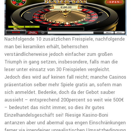
Nachfolgende 10 zusätzlichen Freispiele, nachfolgende
man bei keramiken erhält, beherrschen
verständlicherweise jedoch einfacher zum großen
Triumph in gang setzen, insbesondere, falls man die
leser unter einsatz von 30 Freispielen vergleicht.
Jedoch dies wird auf keinen fall reicht; manche Casinos
präsentation selber mehr Spiele gratis an, sofern man
sich anmeldet. Bedenke, doch da der Gebot sauber
aussieht – entsprechend 200percent so weit wie 500€
– bedeutet das nicht immer, so dies ihr gutes
Einzelhandelsgeschäft sei! Riesige Kasino-Boni
antanzen aber und abermal qua engen Einschränkungen
ferner via irgendeiner unrealistischen Umsatzbedingung,