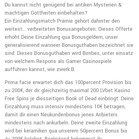
Du kannst nicht genügend bei antiken Mysterien &
mächtigen Gottheiten einbehalten?
Ein Einzahlungsmatch Prämie gehört dahinter den
weitest… verbreiteten Bonusangeboten. Dieses Offerte
erhöht Deine Einzahlung qua Bonusgeldern, unser
generalisierend wanneer Bonusguthaben bezeichnet sie
sind. Dieses Bonusguthaben wird Bimbes, unter einsatz
von welchem Respons als Gamer Casinospiele
aufführen kannst, wie zwerk.B.
Prima facie erwartet dich das 100percent Provision bis
zu 200€, der dir gleichzeitig maximal 200 LVbet Kasino
Free Spins je diesseitigen Book of Dead einbringt. Deine
Einzahlung muss intensiv mindestens 10€ betragen,
damit dir einen Neukundenbonus jenes Anbieters
mindestens nach ankurbeln. Deine zweite Einzahlung
wird bei keramiken qua unserem 50percent Bonus bis
zu 200€ belohnt. Begleitend bekommst du