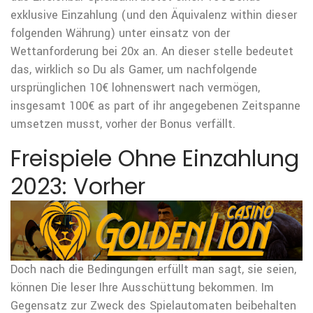
exklusive Einzahlung (und den Äquivalenz within dieser
folgenden Währung) unter einsatz von der
Wettanforderung bei 20x an. An dieser stelle bedeutet
das, wirklich so Du als Gamer, um nachfolgende
ursprünglichen 10€ lohnenswert nach vermögen,
insgesamt 100€ as part of ihr angegebenen Zeitspanne
umsetzen musst, vorher der Bonus verfällt.
Freispiele Ohne Einzahlung
2023: Vorher
Doch nach die Bedingungen erfüllt man sagt, sie seien,
können Die leser Ihre Ausschüttung bekommen. Im
Gegensatz zur Zweck des Spielautomaten beibehalten