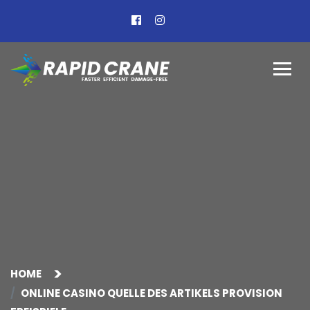
HOME
ONLINE CASINO QUELLE DES ARTIKELS PROVISION