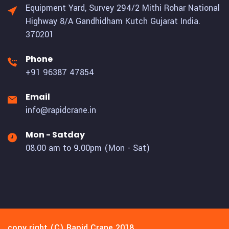
Equipment Yard, Survey 294/2 Mithi Rohar National
Highway 8/A Gandhidham Kutch Gujarat India.
370201
Phone
+91 96387 47854
Email
info@rapidcrane.in
Mon - Satday
08.00 am to 9.00pm (Mon - Sat)
copy right (C) Rapid Crane 2018