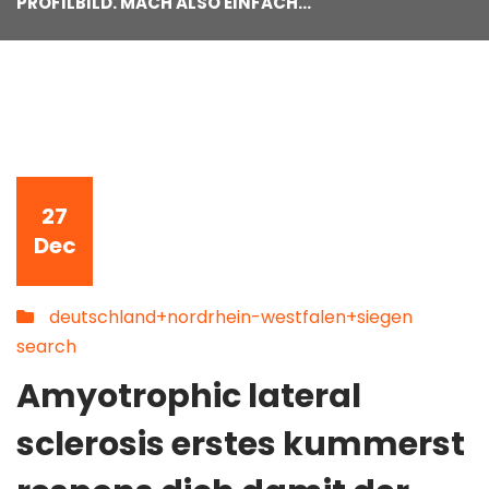
PROFILBILD. MACH ALSO EINFACH…
27
Dec
deutschland+nordrhein-westfalen+siegen
search
Amyotrophic lateral
sclerosis erstes kummerst