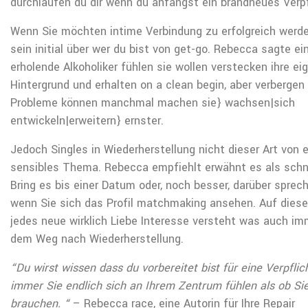
durchlaufen du dir wenn du anfängst ein brandneues Verpf
Wenn Sie möchten intime Verbindung zu erfolgreich werd
sein initial über wer du bist von get-go. Rebecca sagte ei
erholende Alkoholiker fühlen sie wollen verstecken ihre ei
Hintergrund und erhalten on a clean begin, aber verbergen
Probleme können manchmal machen sie} wachsen|sich
entwickeln|erweitern} ernster.
Jedoch Singles in Wiederherstellung nicht dieser Art von 
sensibles Thema. Rebecca empfiehlt erwähnt es als schne
Bring es bis einer Datum oder, noch besser, darüber sprec
wenn Sie sich das Profil matchmaking ansehen. Auf diese
jedes neue wirklich Liebe Interesse versteht was auch im
dem Weg nach Wiederherstellung.
“Du wirst wissen dass du vorbereitet bist für eine Verpfli
immer Sie endlich sich an Ihrem Zentrum fühlen als ob Si
brauchen. “
– Rebecca race, eine Autorin für Ihre Repair