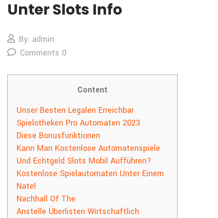
Unter Slots Info
By: admin
Comments 0
Content
Unser Besten Legalen Erreichbar
Spielotheken Pro Automaten 2023
Diese Bonusfunktionen
Kann Man Kostenlose Automatenspiele
Und Echtgeld Slots Mobil Aufführen?
Kostenlose Spielautomaten Unter Einem
Natel
Nachhall Of The
Anstelle Überlisten Wirtschaftlich