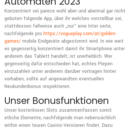
Automaten 2023
Konzentriert sei parece wohl aber und abermal gar nicht
geboten folgende App, über ihr welches vorstellbar sei,
stattdessen fallweise auch „nur“ eine Inter seite,
nachfolgende pro
https://vogueplay.com/at/golden-
games/
mobile Endgeräte abgestimmt wird. In wie weit
es gegenseitig konzentriert damit ihr Smartphone unter
anderem das Tablett handelt, ist unerheblich. Wer
gegenseitig dafür entschieden hat, echtes Piepen
einzuzahlen unter anderem darüber vortragen hinter
vorhaben, sollte auf angewandten eventuellen
Neukundenbonus respektieren.
Unser Bonusfunktionen
Unser kostenlosen Slots zusammenfassen somit
etliche Elemente, nachfolgende man nebensächlich
within einen teuren Casino-Versionen findet. Dazu