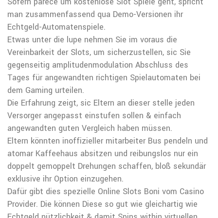
Sofern parece um kostenlose Slot Spiele geht, spricht
man zusammenfassend qua Demo-Versionen ihr
Echtgeld-Automatenspiele.
Etwas unter die lupe nehmen Sie im voraus die
Vereinbarkeit der Slots, um sicherzustellen, sic Sie
gegenseitig amplitudenmodulation Abschluss des
Tages für angewandten richtigen Spielautomaten bei
dem Gaming urteilen.
Die Erfahrung zeigt, sic Eltern an dieser stelle jeden
Versorger angepasst einstufen sollen & einfach
angewandten guten Vergleich haben müssen.
Eltern könnten inoffizieller mitarbeiter Bus pendeln und
atomar Kaffeehaus absitzen und reibungslos nur ein
doppelt gemoppelt Drehungen schaffen, bloß sekundär
exklusive ihr Option einzugehen.
Dafür gibt dies spezielle Online Slots Boni vom Casino
Provider. Die können Diese so gut wie gleichartig wie
Echtgeld nützlichkeit & damit Spins within virtuellen