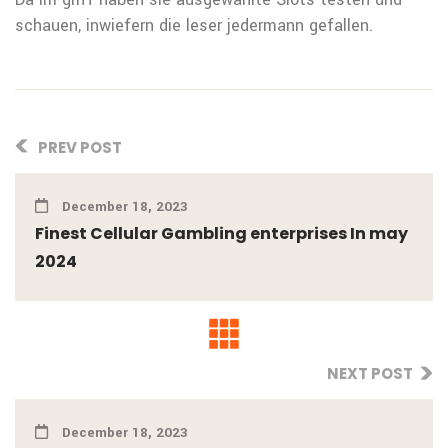
schauen, inwiefern die leser jedermann gefallen.
PREV POST
December 18, 2023
Finest Cellular Gambling enterprises In may
2024
NEXT POST
December 18, 2023