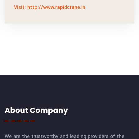
Visit: http://www.rapidcrane.in
About Company
We are the trustworthy and leading providers of the