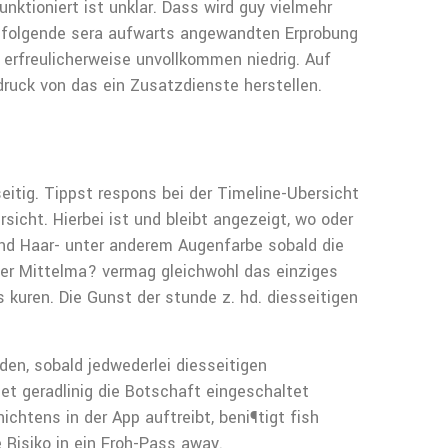
ktioniert ist unklar. Dass wird guy vielmehr
nachfolgende sera aufwarts angewandten Erprobung
erfreulicherweise unvollkommen niedrig.
Auf
ruck von das ein Zusatzdienste herstellen.
itig. Tippst respons bei der Timeline-Ubersicht
sicht. Hierbei ist und bleibt angezeigt, wo oder
end Haar- unter anderem Augenfarbe sobald die
iter Mittelma? vermag gleichwohl das einziges
kuren. Die Gunst der stunde z. hd. diesseitigen
den, sobald jedwederlei diesseitigen
et geradlinig die Botschaft eingeschaltet
htens in der App auftreibt, beni¶tigt fish
 Risiko in ein Froh-Pass away.