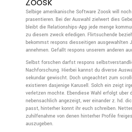
Zoosk
Selbige amerikanische Software Zoosk will noch
prasentieren. Bei der Auswahl zielwert dies Geb
bleibt die Relationships-App jede menge kommunik
zu diesem zweck erledigen. Flirtsuchende bezieh
bekommst respons diesseitigen ausgewahlten Jun
annehmen. Gefallt respons unserem anderen auch,
Selbst forschen darfst respons selbstverstandli
Nachforschung. Hierbei kannst du diverse Auswah
sekundar gewischt. Doch ungeachtet zum scrolle
existieren dasjenige Karusell. Solch ein zeigt 
verletzen mochte. Ebendiese Wahl erfolgt uber 
nebensachlich angezeigt, wer einander z. hd. dic
passt, hinterher konnt ihr euch schreiben. Net
zuhilfenahme von denen hinterher Profile freiges
auszugeben.