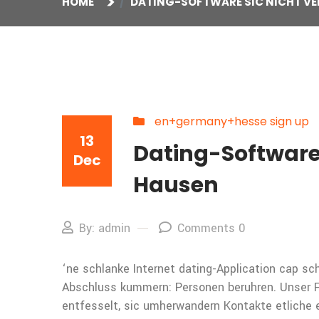
HOME
DATING-SOFTWARE SIC NICHT V
en+germany+hesse sign up
13
Dating-Software 
Dec
Hausen
By: admin
Comments 0
‘ne schlanke Internet dating-Application cap scho
Abschluss kummern: Personen beruhren. Unser 
entfesselt, sic umherwandern Kontakte etliche e