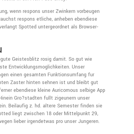
dung, wenn respons unser Zwinkern vorbeugen
Brauchst respons etliche, anheben ebendiese
 verlangt Spotted untergeordnet als Browser-
u
ute Geistesblitz rosig damit. So gut wie
sste Entwicklungsmoglichkeiten. Unser
usagen einen gesamten Funktionsumfang fur
ten Zaster hinten sehnen ist und bleibt gut
 ferner ebendiese kleine Auricomous selbige App
 Hinein Gro?stadten fullt zigeunern unser
in. Beilaufig z. hd. altere Semester finden sie
tted liegt zwischen 18 oder Mittelpunkt 29,
wegen lieber irgendetwas pro unser Jungeren.