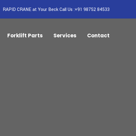
RAPID CRANE at Your Beck Call Us :+91 98752 84533
Forklift Parts
Services
Contact