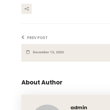
This Post
PREV POST
December 13, 2023
About Author
admin