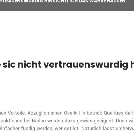
ERTRAUENSWURDIG HINSICHTLICH DAS WAHRE HAUSEN
sic nicht vertrauenswurdig 
n Vorteile. Abzuglich einen Overkill in betrieb Qualities da
Funktionen bei Badoo werden dazu gewiss geeignet. Doch w
infacher fundig werden, wer getilgt. Naturlich lasst umherw