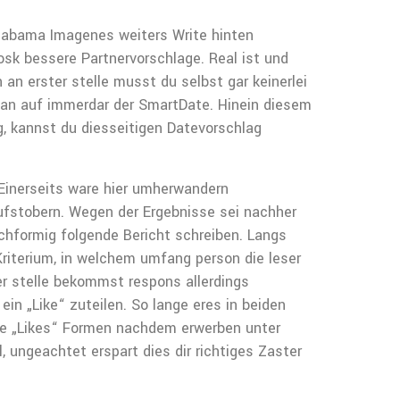
alabama Imagenes weiters Write hinten
osk bessere Partnervorschlage. Real ist und
an erster stelle musst du selbst gar keinerlei
 man auf immerdar der SmartDate. Hinein diesem
, kannst du diesseitigen Datevorschlag
 Einerseits ware hier umherwandern
aufstobern. Wegen der Ergebnisse sei nachher
chformig folgende Bericht schreiben. Langs
Kriterium, in welchem umfang person die leser
r stelle bekommst respons allerdings
in „Like“ zuteilen. So lange eres in beiden
ide „Likes“ Formen nachdem erwerben unter
, ungeachtet erspart dies dir richtiges Zaster