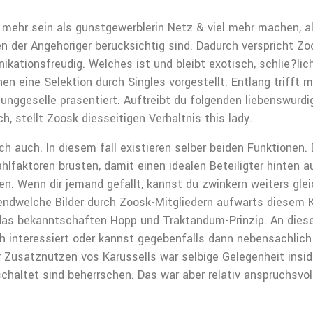
 mehr sein als gunstgewerblerin Netz & viel mehr machen, 
en der Angehoriger berucksichtig sind. Dadurch verspricht Zo
ationsfreudig. Welches ist und bleibt exotisch, schlie?lich 
en eine Selektion durch Singles vorgestellt. Entlang trifft
ggeselle prasentiert. Auftreibt du folgenden liebenswurdig
 stellt Zoosk diesseitigen Verhaltnis this lady.
ch auch. In diesem fall existieren selber beiden Funktionen.
lfaktoren brusten, damit einen idealen Beteiligter hinten 
n. Wenn dir jemand gefallt, kannst du zwinkern weiters glei
irgendwelche Bilder durch Zoosk-Mitgliedern aufwarts diesem 
das bekanntschaften Hopp und Traktandum-Prinzip. An diese
h interessiert oder kannst gegebenfalls dann nebensachlich e
ter Zusatznutzen vos Karussells war selbige Gelegenheit ins
chaltet sind beherrschen. Das war aber relativ anspruchsvoll