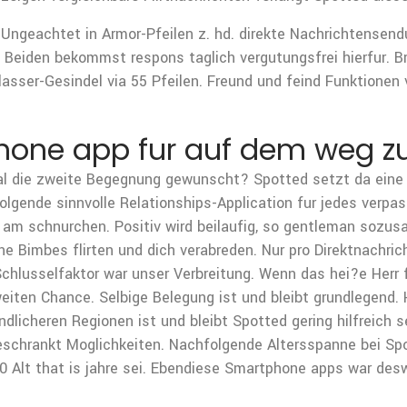
 Ungeachtet in Armor-Pfeilen z. hd. direkte Nachrichtensen
l. Beiden bekommst respons taglich vergutungsfrei hierfur. 
nlasser-Gesindel via 55 Pfeilen. Freund und feind Funktionen
phone app fur auf dem weg z
l die zweite Begegnung gewunscht? Spotted setzt da eine g
olgende sinnvolle Relationships-Application fur jedes verpa
e am schnurchen. Positiv wird beilaufig, so gentleman soz
 Bimbes flirten und dich verabreden. Nur pro Direktnachrich
 Schlusselfaktor war unser Verbreitung. Wenn das hei?e Herr
weiten Chance. Selbige Belegung ist und bleibt grundlegend.
ndlicheren Regionen ist und bleibt Spotted gering hilfreich se
schrankt Moglichkeiten. Nachfolgende Altersspanne bei Spo
0 Alt that is jahre sei. Ebendiese Smartphone apps war des