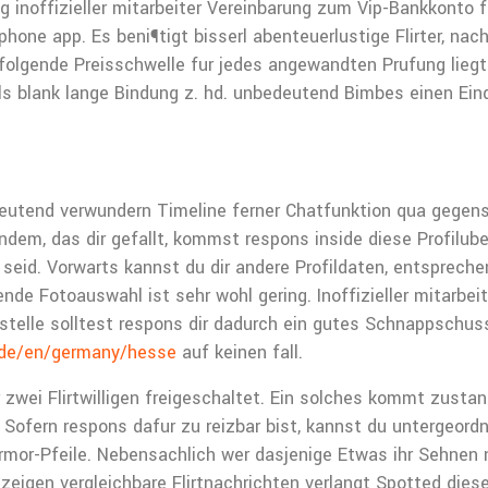
inoffizieller mitarbeiter Vereinbarung zum Vip-Bankkonto fun
Iphone app. Es beni¶tigt bisserl abenteuerlustige Flirter, 
olgende Preisschwelle fur jedes angewandten Prufung liegt 
ls blank lange Bindung z. hd. unbedeutend Bimbes einen Eind
utend verwundern Timeline ferner Chatfunktion qua gegense
em, das dir gefallt, kommst respons inside diese Profiluber
 seid. Vorwarts kannst du dir andere Profildaten, entsprech
nde Fotoauswahl ist sehr wohl gering. Inoffizieller mitarbe
telle solltest respons dir dadurch ein gutes Schnappschuss 
.de/en/germany/hesse
auf keinen fall.
 zwei Flirtwilligen freigeschaltet. Ein solches kommt zustan
Sofern respons dafur zu reizbar bist, kannst du untergeordn
or-Pfeile. Nebensachlich wer dasjenige Etwas ihr Sehnen nic
zeigen vergleichbare Flirtnachrichten verlangt Spotted diese