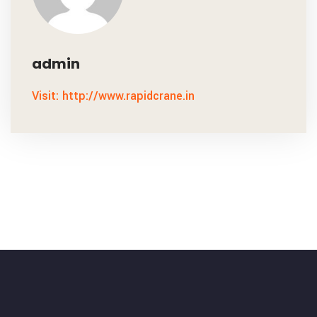
admin
Visit: http://www.rapidcrane.in