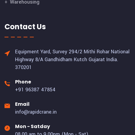
Warehousing
Contact Us
Equipment Yard, Survey 294/2 Mithi Rohar National
Highway 8/A Gandhidham Kutch Gujarat India.
370201
Phone
+91 96387 47854
Email
info@rapidcrane.in
Mon - Satday
08.00 am to 9.00pm (Mon - Sat)