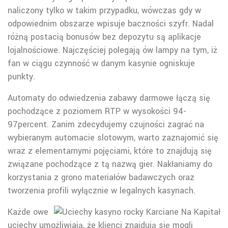
naliczony tylko w takim przypadku, wówczas gdy w
odpowiednim obszarze wpisuje baczności szyfr. Nadal
różną postacią bonusów bez depozytu są aplikacje
lojalnościowe. Najczęściej polegają ów lampy na tym, iż
fan w ciągu czynność w danym kasynie ogniskuje
punkty.
Automaty do odwiedzenia zabawy darmowe łączą się
pochodzące z poziomem RTP w wysokości 94-
97percent. Zanim zdecydujemy czujności zagrać na
wybieranym automacie slotowym, warto zaznajomić się
wraz z elementarnymi pojęciami, które to znajdują się
związane pochodzące z tą nazwą gier. Nakłaniamy do
korzystania z grono materiałów badawczych oraz
tworzenia profili wyłącznie w legalnych kasynach.
Każde owe
uciechy umożliwiają, że klienci znajdują się mogli