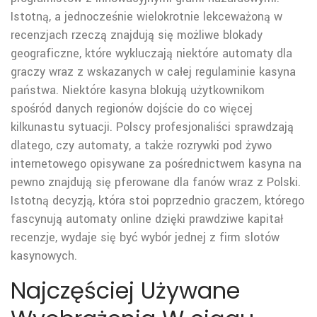
Istotną, a jednocześnie wielokrotnie lekceważoną w
recenzjach rzeczą znajdują się możliwe blokady
geograficzne, które wykluczają niektóre automaty dla
graczy wraz z wskazanych w całej regulaminie kasyna
państwa. Niektóre kasyna blokują użytkownikom
spośród danych regionów dojście do co więcej
kilkunastu sytuacji. Polscy profesjonaliści sprawdzają
dlatego, czy automaty, a także rozrywki pod żywo
internetowego opisywane za pośrednictwem kasyna na
pewno znajdują się pferowane dla fanów wraz z Polski.
Istotną decyzją, która stoi poprzednio graczem, którego
fascynują automaty online dzięki prawdziwe kapitał
recenzje, wydaje się być wybór jednej z firm slotów
kasynowych.
Najczęściej Używane