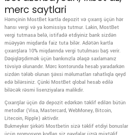
merc saytlari
Həmçinin MostBet kartla depozit və çıxarış üçün hər
hansı vergi və ya komissiya tutmur. Lakin, MostBet
vergi tutmasa belə, istifadə etdiyiniz bank sizdən
müəyyən miqdarda faiz tuta bilər. Adətən kartla
çıxarışlara 10% miqdarında vergi tutulması baş verir.
Dəqiqləşdirmək üçün bankınızla əlaqə saxlamanız
tövsiyə olunandır. Mərc kontorunda hesab yaradarkən
sizdən tələb olunan şəxsi məlumatları rahatlıqla qeyd
edə bilərsiniz. Çünki MostBet qlobal hesab edilə
biləcək rəsmi lisenziyalara malikdir.
Çıxarışlar üçün də depozit edərkən təklif edilən bütün
metodlar (Visa, Mastercard, WebMoney, Bitcoin,
Litecoin, Ripple) aktivdir.
Bukmeyker şirkəti Mostbetin sizə təklif etdiyi bonuslar
üçün promosyon kodları siz qaydalar üzrə müxtəlif