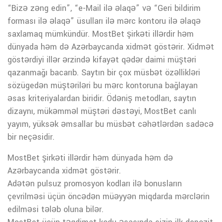
“Bizə zəng edin”, “e-Mail ilə əlaqə” və “Geri bildirim
forması ilə əlaqə” üsulları ilə mərc kontoru ilə əlaqə
saxlamaq mümkündür. MostBet şirkəti illərdir həm
dünyada həm də Azərbaycanda xidmət göstərir. Xidmət
göstərdiyi illər ərzində kifayət qədər daimi müştəri
qazanmağı bacarıb. Saytın bir çox müsbət özəllikləri
sözügedən müştəriləri bu mərc kontoruna bağlayan
əsas kriteriyalardan biridir. Ödəniş metodları, saytın
dizaynı, mükəmməl müştəri dəstəyi, MostBet canlı
yayım, yüksək əmsallar bu müsbət cəhətlərdən sadəcə
bir neçəsidir.
MostBet şirkəti illərdir həm dünyada həm də
Azərbaycanda xidmət göstərir.
Adətən pulsuz promosyon kodları ilə bonusların
çevrilməsi üçün öncədən müəyyən miqdarda mərclərin
edilməsi tələb oluna bilər.