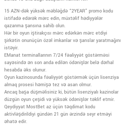
15 AZN-dək yüksək məbləğdə “2YEAR” promo kodu
istifadə edərək mərc edin, müxtəlif hədiyyələr
qazanma şansına sahib olun.
Hər bir oyun iştirakçısı mərc edərkən mərc etdiyi
şirkətin onunüçün özəl imkanlar və şanslar yaratmağını
istəyir.
EManat terminallarının 7/24 fəaliyyət göstərməsi
sayəsində ən son anda edilən ödənişlər belə dərhal
hesabda əks olunur.
Oyun kazinosunda fəaliyyət göstərmək üçün lisenziya
almaq prosesi həmişə tez və asan olmur.
Ancaq başa düşməlisiniz ki, bütün lisenziyalı kazinolar
düzgün oyun çeşidi və yüksək ödənişlər təklif etmir.
Qeydiyyat MostBet az üçün təqdimat kodu
aktivləşdirildiyi gündən 21 gün ərzində seyr etməyi
əhatə edir.