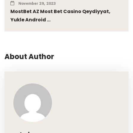
November 29, 2023
MostBet AZ Most Bet Casino Qeydiyyat,
Yukle Android ...
About Author