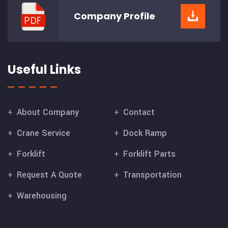
Company
Profile
Useful Links
About Company
Contact
Crane Service
Dock Ramp
Forklift
Forklift Parts
Request A Quote
Transportation
Warehousing