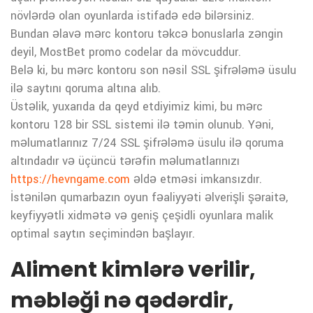
növlərdə olan oyunlarda istifadə edə bilərsiniz.
Bundan əlavə mərc kontoru təkcə bonuslarla zəngin
deyil, MostBet promo codelar da mövcuddur.
Belə ki, bu mərc kontoru son nəsil SSL şifrələmə üsulu
ilə saytını qoruma altına alıb.
Üstəlik, yuxarıda da qeyd etdiyimiz kimi, bu mərc
kontoru 128 bir SSL sistemi ilə təmin olunub. Yəni,
məlumatlarınız 7/24 SSL şifrələmə üsulu ilə qoruma
altındadır və üçüncü tərəfin məlumatlarınızı
https://hevngame.com
əldə etməsi imkansızdır.
İstənilən qumarbazın oyun fəaliyyəti əlverişli şəraitə,
keyfiyyətli xidmətə və geniş çeşidli oyunlara malik
optimal saytın seçimindən başlayır.
Aliment kimlərə verilir,
məbləği nə qədərdir,