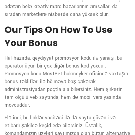
adətən belə kreativ mərc bazarlarının əmsalları da
sıradan marketlərə nisbətdə daha yüksək olur.
Our Tips On How To Use
Your Bonus
Hal-hazırda, qeydiyyat promosyon kodu ilə yanaşı, bu
operator üçün bir çox digər bonus kod yoxdur.
Promosyon kodu MostBet bukmeyker ofisində vaxtaşırı
bonus təklifləri ilə bölməyə baş çəkərək
administrasiyadan poçtla ala bilərsiniz. Həm şirkətin
tam ölçülü veb saytında, həm də mobil versiyasında
mövcuddur.
Elə indi, bu linklər vasitəsi ilə də sayta güvənli və
etibarlı şəkildə keçid edə bilərsiniz. Üstəlik,
komandamızın üzvləri saytımızda olan bütün alternative