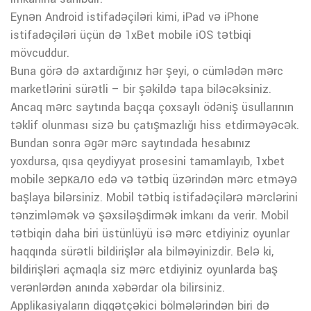
Eynən Android istifadəçiləri kimi, iPad və iPhone
istifadəçiləri üçün də 1xBet mobile iOS tətbiqi
mövcuddur.
Buna görə də axtardığınız hər şeyi, o cümlədən mərc
marketlərini sürətli – bir şəkildə tapa biləcəksiniz.
Ancaq mərc saytında baçqa çoxsaylı ödəniş üsullarının
təklif olunması sizə bu çatışmazlığı hiss etdirməyəcək.
Bundan sonra əgər mərc saytındada hesabınız
yoxdursa, qısa qeydiyyat prosesini tamamlayıb, 1xbet
mobile зеркало edə və tətbiq üzərindən mərc etməyə
başlaya bilərsiniz. Mobil tətbiq istifadəçilərə mərclərini
tənzimləmək və şəxsiləşdirmək imkanı da verir. Mobil
tətbiqin daha biri üstünlüyü isə mərc etdiyiniz oyunlar
haqqında sürətli bildirişlər ala bilməyinizdir. Belə ki,
bildirişləri açmaqla siz mərc etdiyiniz oyunlarda baş
verənlərdən anında xəbərdar ola bilirsiniz.
Applikasiyaların diqqətçəkici bölmələrindən biri də