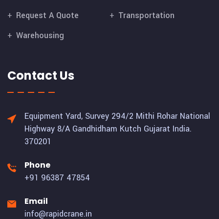
Request A Quote
Transportation
Warehousing
Contact Us
Equipment Yard, Survey 294/2 Mithi Rohar National
Highway 8/A Gandhidham Kutch Gujarat India.
370201
Phone
+91 96387 47854
Email
info@rapidcrane.in