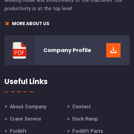
working mode and smoothness of the machines. Our
productivity is at the top level.
MORE ABOUT US
Company
Profile
Useful Links
About Company
Contact
Crane Service
Dock Ramp
Forklift
Forklift Parts