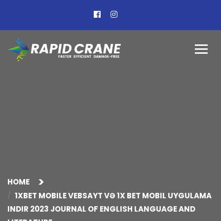
HOME
1XBET MOBILE VEBSAYT VƏ 1X BET MOBIL UYGULAMA
INDIR 2023 JOURNAL OF ENGLISH LANGUAGE AND