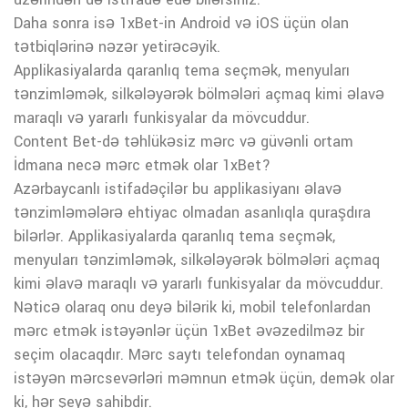
Daha sonra isə 1xBet-in Android və iOS üçün olan
tətbiqlərinə nəzər yetirəcəyik.
Applikasiyalarda qaranlıq tema seçmək, menyuları
tənzimləmək, silkələyərək bölmələri açmaq kimi əlavə
maraqlı və yararlı funkisyalar da mövcuddur.
Content Bet-də təhlükəsiz mərc və güvənli ortam
İdmana necə mərc etmək olar 1xBet?
Azərbaycanlı istifadəçilər bu applikasiyanı əlavə
tənzimləmələrə ehtiyac olmadan asanlıqla quraşdıra
bilərlər. Applikasiyalarda qaranlıq tema seçmək,
menyuları tənzimləmək, silkələyərək bölmələri açmaq
kimi əlavə maraqlı və yararlı funkisyalar da mövcuddur.
Nəticə olaraq onu deyə bilərik ki, mobil telefonlardan
mərc etmək istəyənlər üçün 1xBet əvəzedilməz bir
seçim olacaqdır. Mərc saytı telefondan oynamaq
istəyən mərcsevərləri məmnun etmək üçün, demək olar
ki, hər şeyə sahibdir.