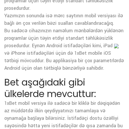
proqramlar üçün təyin etdiyi standart təhlükəsizlik
prosedurdur.
Yazımızın sonunda isə mərc saytının mobil versiyası ilə
bağlı ən çox verilən bəzi sualları cavablandıracağıq.
Bu sadəcə cihazınızın naməlum mənbələrdən yüklənən
proqramlar üçün təyin etdiyi standart təhlükəsizlik
prosedurdur. Eynən Android istifadəçiləri kimi, iPad
və iPhone istifadəçiləri üçün də 1xBet mobile iOS
tətbiqi mövcuddur. Bu applikasiya bir çox parametrlərdə
Android üçün olan tətbiqlə bənzərliyə sahibdir.
Bet aşağıdaki gibi
ülkelerde mevcuttur:
1xBet mobil versiya ilə sadəcə bir kliklə bir dəqiqədən
az müddətdə ilkin qeydiyyatınızı tamamlaya və
oynamağa başlaya bilərsiniz. İstifadəçi dostu özəlliyi
sayəsində hətta yeni istifadəçilər də qısa zamanda bu