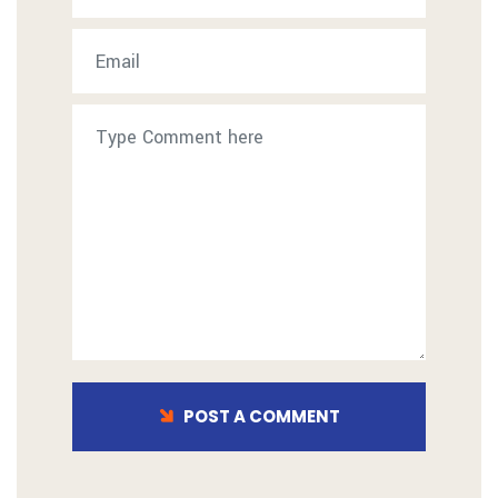
POST A COMMENT