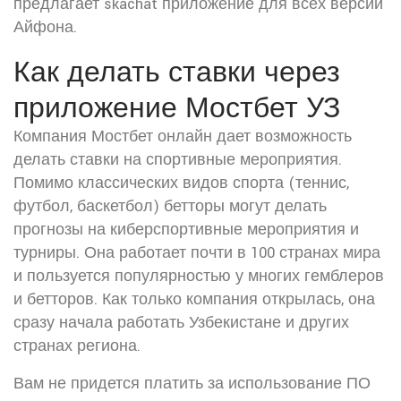
предлагает skachat приложение для всех версий
Айфона.
Как делать ставки через
приложение Мостбет УЗ
Компания Мостбет онлайн дает возможность
делать ставки на спортивные мероприятия.
Помимо классических видов спорта (теннис,
футбол, баскетбол) бетторы могут делать
прогнозы на киберспортивные мероприятия и
турниры. Она работает почти в 100 странах мира
и пользуется популярностью у многих гемблеров
и бетторов. Как только компания открылась, она
сразу начала работать Узбекистане и других
странах региона.
Вам не придется платить за использование ПО