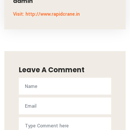
admin
Visit: http://www.rapidcrane.in
Leave A Comment