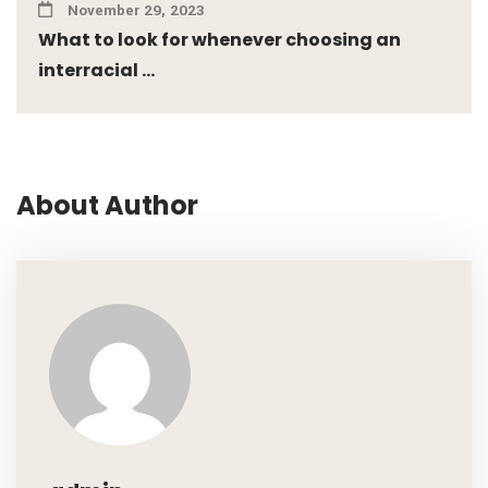
November 29, 2023
What to look for whenever choosing an
interracial ...
About Author