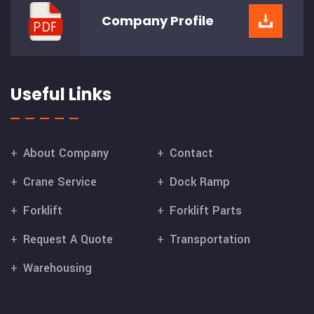
Company
Profile
Useful Links
About Company
Contact
Crane Service
Dock Ramp
Forklift
Forklift Parts
Request A Quote
Transportation
Warehousing