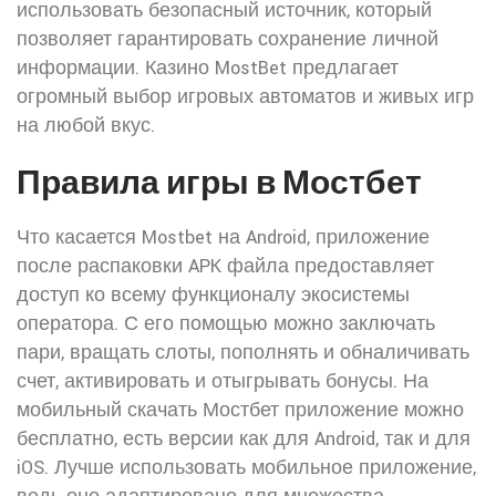
использовать безопасный источник, который
позволяет гарантировать сохранение личной
информации. Казино MostBet предлагает
огромный выбор игровых автоматов и живых игр
на любой вкус.
Правила игры в Мостбет
Что касается Mostbet на Android, приложение
после распаковки APK файла предоставляет
доступ ко всему функционалу экосистемы
оператора. С его помощью можно заключать
пари, вращать слоты, пополнять и обналичивать
счет, активировать и отыгрывать бонусы. На
мобильный скачать Мостбет приложение можно
бесплатно, есть версии как для Android, так и для
iOS. Лучше использовать мобильное приложение,