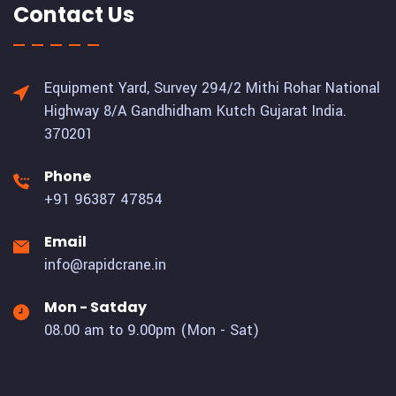
Contact Us
Equipment Yard, Survey 294/2 Mithi Rohar National
Highway 8/A Gandhidham Kutch Gujarat India.
370201
Phone
+91 96387 47854
Email
info@rapidcrane.in
Mon - Satday
08.00 am to 9.00pm (Mon - Sat)