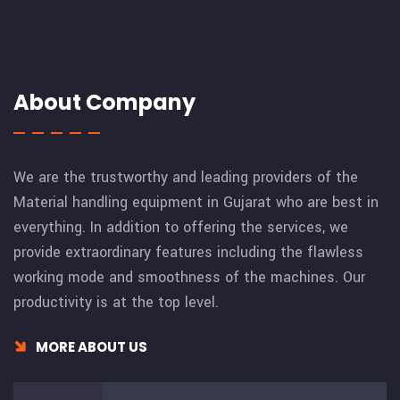
About Company
We are the trustworthy and leading providers of the
Material handling equipment in Gujarat who are best in
everything. In addition to offering the services, we
provide extraordinary features including the flawless
working mode and smoothness of the machines. Our
productivity is at the top level.
MORE ABOUT US