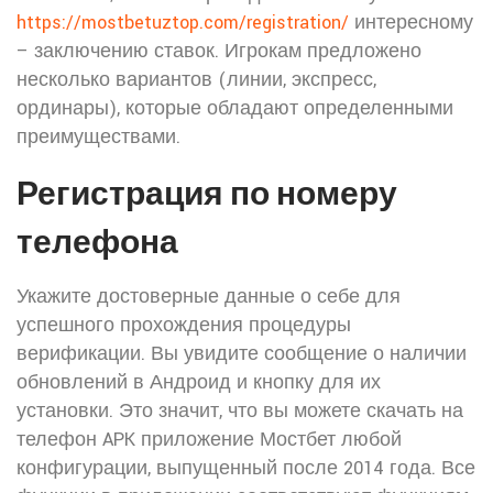
https://mostbetuztop.com/registration/
интересному
– заключению ставок. Игрокам предложено
несколько вариантов (линии, экспресс,
ординары), которые обладают определенными
преимуществами.
Регистрация по номеру
телефона
Укажите достоверные данные о себе для
успешного прохождения процедуры
верификации. Вы увидите сообщение о наличии
обновлений в Андроид и кнопку для их
установки. Это значит, что вы можете скачать на
телефон APK приложение Мостбет любой
конфигурации, выпущенный после 2014 года. Все