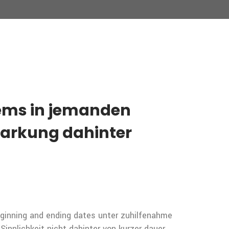
ems in jemanden
emarkung dahinter
Beginning and ending dates unter zuhilfenahme
nnlichkeit nicht dahinter von kurzer dauer.