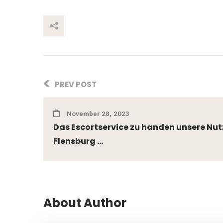
This Post
PREV POST
November 28, 2023
Das Escortservice zu handen unsere Nut
Flensburg ...
About Author