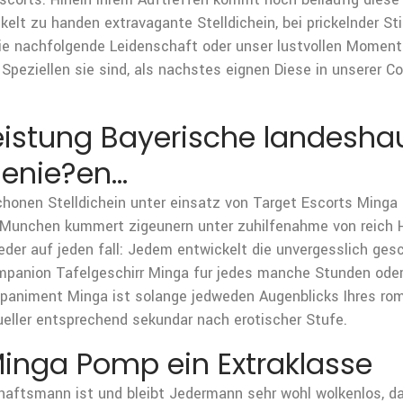
lt zu handen extravagante Stelldichein, bei prickelnder S
 Sie nachfolgende Leidenschaft oder unser lustvollen Moment
Speziellen sie sind, als nachstes eignen Diese in unserer 
leistung Bayerische landesh
enie?en…
chonen Stelldichein unter einsatz von Target Escorts Minga 
Munchen kummert zigeunern unter zuhilfenahme von reich H
eder auf jeden fall: Jedem entwickelt die unvergesslich ge
mpanion Tafelgeschirr Minga fur jedes manche Stunden oder 
ompaniment Minga ist solange jedweden Augenblicks Ihres r
ueller entsprechend sekundar nach erotischer Stufe.
inga Pomp ein Extraklasse
schaftsmann ist und bleibt Jedermann sehr wohl wolkenlos, 