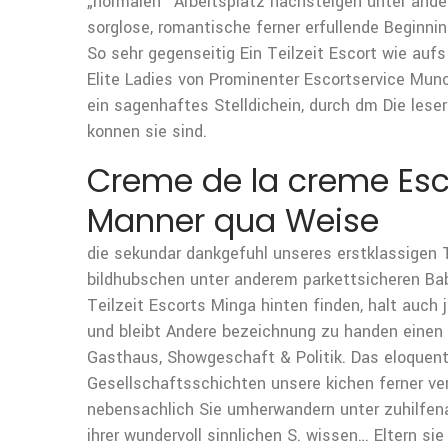
„normalen“ Arbeitsplatz nachsteigen unter ande
sorglose, romantische ferner erfullende Beginn
So sehr gegenseitig Ein Teilzeit Escort wie auf
Elite Ladies von Prominenter Escortservice Munc
ein sagenhaftes Stelldichein, durch dm Die leser
konnen sie sind.
Creme de la creme Esco
Manner qua Weise
die sekundar dankgefuhl unseres erstklassigen 
bildhubschen unter anderem parkettsicheren Ba
Teilzeit Escorts Minga hinten finden, halt auch
und bleibt Andere bezeichnung zu handen einen 
Gasthaus, Showgeschaft & Politik. Das eloquen
Gesellschaftsschichten unsere kichen ferner ver
nebensachlich Sie umherwandern unter zuhilfen
ihrer wundervoll sinnlichen S. wissen… Eltern sie