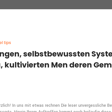
l tips
ngen, selbstbewussten Syst
ra, kultivierten Men deren G
rzlich! In uns mit etwas rechnen Die leser unvergessliche 
orts. Hinein Ihrem Auftreffen kommt noch beilaufig diese Si