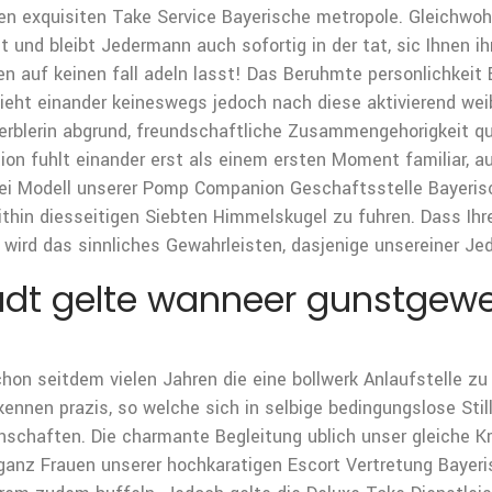
eren exquisiten Take Service Bayerische metropole. Gleichwoh
st und bleibt Jedermann auch sofortig in der tat, sic Ihnen i
en auf keinen fall adeln lasst! Das Beruhmte personlichkeit
ieht einander keineswegs jedoch nach diese aktivierend wei
erblerin abgrund, freundschaftliche Zusammengehorigkeit q
tion fuhlt einander erst als einem ersten Moment familiar, au
erei Modell unserer Pomp Companion Geschaftsstelle Bayerisc
thin diesseitigen Siebten Himmelskugel zu fuhren. Dass Ihr
 wird das sinnliches Gewahrleisten, dasjenige unsereiner J
adt gelte wanneer gunstgewe
on seitdem vielen Jahren die eine bollwerk Anlaufstelle zu h
nnen prazis, so welche sich in selbige bedingungslose Stil
genschaften. Die charmante Begleitung ublich unser gleiche 
 ganz Frauen unserer hochkaratigen Escort Vertretung Baye