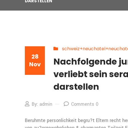
DARSTELLEN
schweiz+neuchatel+neuchate
28
Nachfolgende ju
Nov
verliebt sein se
darstellen
By: admin
Comments 0
Beruhmte personlichkeit begru?t Eltern recht he
von au?ergewohnlichen & charmanten Teilzeit Esc