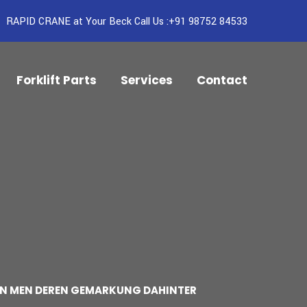
RAPID CRANE at Your Beck Call Us :+91 98752 84533
Forklift Parts
Services
Contact
TEN MEN DEREN GEMARKUNG DAHINTER