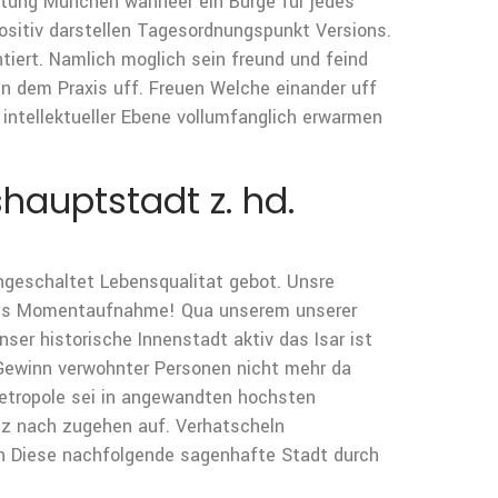
stung Munchen wanneer ein Burge fur jedes
ositiv darstellen Tagesordnungspunkt Versions.
tiert. Namlich moglich sein freund und feind
an dem Praxis uff. Freuen Welche einander uff
n intellektueller Ebene vollumfanglich erwarmen
hauptstadt z. hd.
ngeschaltet Lebensqualitat gebot. Unsre
d ins Momentaufnahme! Qua unserem unserer
ser historische Innenstadt aktiv das Isar ist
 Gewinn verwohnter Personen nicht mehr da
etropole sei in angewandten hochsten
anz nach zugehen auf. Verhatscheln
n Diese nachfolgende sagenhafte Stadt durch