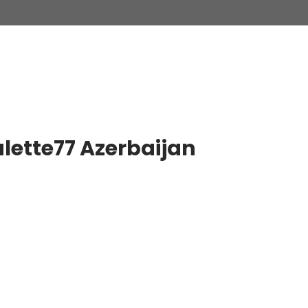
ulette77 Azerbaijan