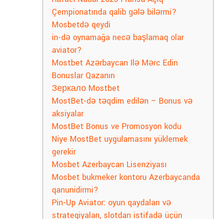
Çempionatında qalib gələ bilərmi?
Mosbetdə qeydi
in-də oynamağa necə başlamaq olar
aviator?
Mostbet Azərbaycan Ilə Mərc Edin
Bonuslar Qazanın
Зеркало Mostbet
MostBet-də təqdim edilən – Bonus və
aksiyalar
MostBet Bonus ve Promosyon kodu
Niye MostBet uygulamasını yüklemek
gerekir
Mosbet Azerbaycan Lisenziyası
Mosbet bukmeker kontoru Azerbaycanda
qanunidirmi?
Pin-Up Aviator: oyun qaydaları və
strategiyaları, slotdan istifadə üçün