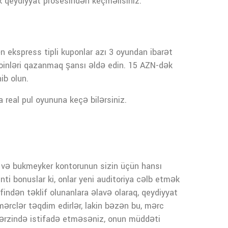
k qeydiyyat prosesindən keçməlisiniz.
 ekspress tipli kuponlar azı 3 oyundan ibarət
koinləri qazanmaq şansı əldə edin. 15 AZN-dək
ib olun.
 real pul oyununa keçə bilərsiniz.
ı və bukmeyker kontorunun sizin üçün hansı
i bonuslar ki, onlar yeni auditoriya cəlb etmək
ndən təklif olunanlara əlavə olaraq, qeydiyyat
rclər təqdim edirlər, lakin bəzən bu, mərc
 ərzində istifadə etməsəniz, onun müddəti