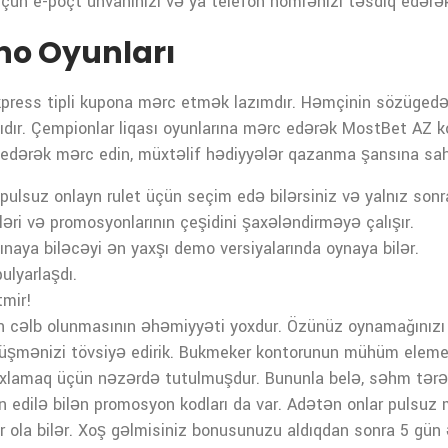
çün e-poçt ünvanınızı və ya telefon nömrənizi təsdiq edərə
no Oyunları
press tipli kupona mərc etmək lazımdır. Həmçinin sözügedən
ıdır. Çempionlar liqası oyunlarına mərc edərək MostBet AZ 
dərək mərc edin, müxtəlif hədiyyələr qazanma şansına sah
pulsuz onlayn rulet üçün seçim edə bilərsiniz və yalnız sonra
əri və promosyonlarının çeşidini şaxələndirməyə çalışır.
ınaya biləcəyi ən yaxşı demo versiyalarında oynaya bilər.
ulyarlaşdı.
tmir!
rin cəlb olunmasının əhəmiyyəti yoxdur. Özünüz oynamağınız
üşmənizi tövsiyə edirik. Bukmeker kontorunun mühüm element
xlamaq üçün nəzərdə tutulmuşdur. Bununla belə, səhm tərəfi
ilə bilən promosyon kodları da var. Adətən onlar pulsuz mə
r ola bilər. Xoş gəlmisiniz bonusunuzu aldıqdan sonra 5 gün