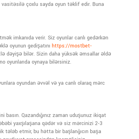
vasitəsilə çoxlu sayda oyun təklif edir. Buna
ək imkanıda verir. Siz oyunlar canlı gedərkən
məklə oyunun gedişatını
https://mostbet-
lə dəyişə bilər. Sizin daha yüksək əmsallar əldə
 oyunlarıda oynaya bilərsiniz.
yunlara oyundan əvvəl və ya canlı olaraq mərc
ni basın. Qazandığınız zaman uduşunuz ikiqat
səbəbi yaxşılaşana qədər və siz mərcinizi 2-3
lik tələb etmir, bu hətta bir başlanğıcın başa