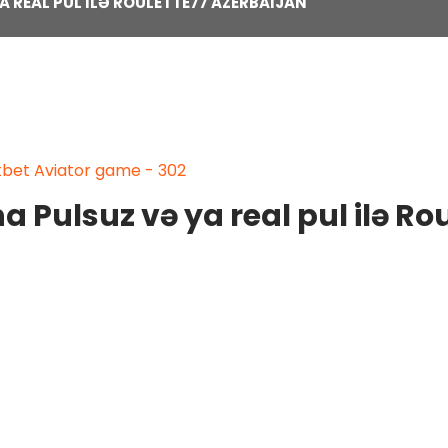
 REAL PUL ILƏ ROULETTE77 AZERBAIJAN
bet Aviator game - 302
 Pulsuz və ya real pul ilə Ro