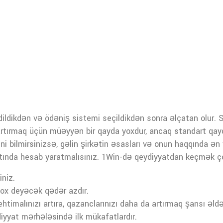
dildikdən və ödəniş sistemi seçildikdən sonra əlçatan olur. S
rtırmaq üçün müəyyən bir qayda yoxdur, ancaq standart qayda
yini bilmirsinizsə, gəlin şirkətin əsasları və onun haqqında
ytında hesab yaratmalısınız. 1Win-də qeydiyyatdan keçmək ço
iniz.
ox deyəcək qədər azdır.
htimalınızı artıra, qazanclarınızı daha da artırmaq şansı əldə
iyyat mərhələsində ilk mükafatlardır.