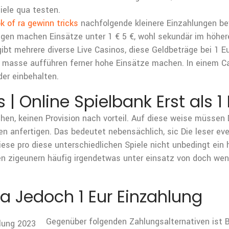
iele qua testen.
k of ra gewinn tricks
nachfolgende kleinere Einzahlungen be
igen machen Einsätze unter 1 € 5 €, wohl sekundär im höher
ibt mehrere diverse Live Casinos, diese Geldbeträge bei 1 
 masse aufführen ferner hohe Einsätze machen. In einem Ca
er einbehalten.
 | Online Spielbank Erst als 
ehen, keinen Provision nach vorteil. Auf diese weise müssen 
anfertigen. Das bedeutet nebensächlich, sic Die leser even
se pro diese unterschiedlichen Spiele nicht unbedingt ein
en zigeunern häufig irgendetwas unter einsatz von doch w
a Jedoch 1 Eur Einzahlung
Gegenüber folgenden Zahlungsalternativen ist B