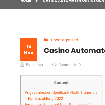
HOME
CASINO AUTOMATEN ONLINE QUA 
Uncategorized
15
Casino Automate
Nov
By: admin
Comments 0
Content
Angeschlossen Spielbank Nicht früher als
1 Eur Einzahlung 2022
Erreichbar Spielsaal Über Gleichwohl 1