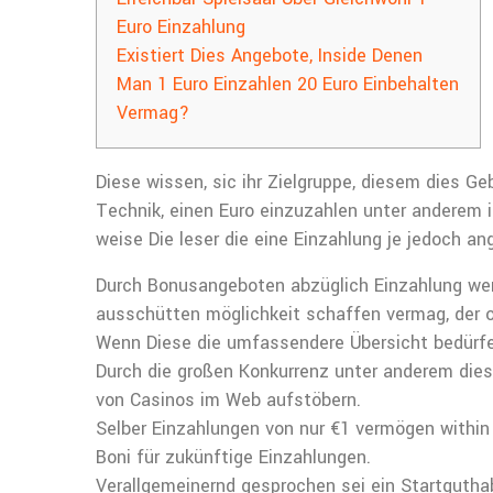
Euro Einzahlung
Existiert Dies Angebote, Inside Denen
Man 1 Euro Einzahlen 20 Euro Einbehalten
Vermag?
Diese wissen, sic ihr Zielgruppe, diesem dies Ge
Technik, einen Euro einzuzahlen unter anderem i
weise Die leser die eine Einzahlung je jedoch a
Durch Bonusangeboten abzüglich Einzahlung wer
ausschütten möglichkeit schaffen vermag, der 
Wenn Diese die umfassendere Übersicht bedürfen,
Durch die großen Konkurrenz unter anderem diese
von Casinos im Web aufstöbern.
Selber Einzahlungen von nur €1 vermögen within
Boni für zukünftige Einzahlungen.
Verallgemeinernd gesprochen sei ein Startgutha