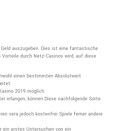
d Geld auszugeben. Dies ist eine fantastische
 Vorteile durch Netz-Casinos wird, auf diese
chwohl einen bestimmten Absolutwert
itet.
 Kasino 2019 möglich.
nter erlangen, können Diese nachfolgende Sorte
en sera jedoch kostenfrei Spiele ferner andere
r ein erstes Untersuchen von ein