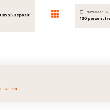
November 15,
mum $5 Deposit
100 percent fre
idcrane.in