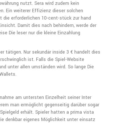
owährung nutzt. Sera wird zudem kein
 Ein weiterer Effizienz dieser solchen
 die erforderlichen 10-cent-stück zur hand
insicht. Damit dies nach behindern, werde der
se Die leser nur die kleine Einzahlung
r tätigen. Nur sekundär inside 3 € handelt dies
schwinglich ist. Falls die Spiel-Website
und unter allen umständen wird. So lange Die
Wallets.
snahme am untersten Einzelheit seiner Inter
nderem man ermöglicht gegenseitig darüber sogar
ielgeld erhält. Spieler hatten a prima vista
ie denkbar eigenes Möglichkeit unter einsatz