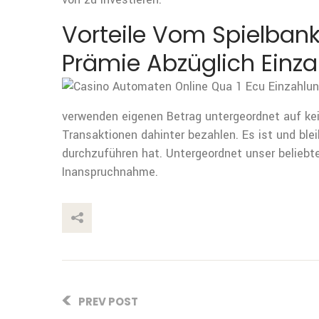
Vorteile Vom Spielban
Prämie Abzüglich Einz
verwenden eigenen Betrag untergeordnet auf kein
Transaktionen dahinter bezahlen. Es ist und ble
durchzuführen hat. Untergeordnet unser beliebt
Inanspruchnahme.
This Post
PREV POST