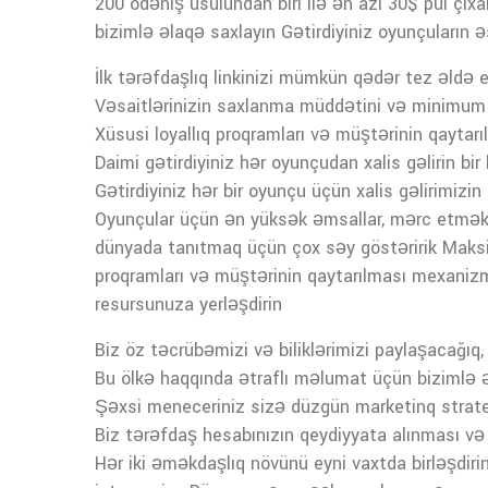
200 ödəniş üsulundan biri ilə ən azı 30$ pul çıxa
bizimlə əlaqə saxlayın Gətirdiyiniz oyunçuların
İlk tərəfdaşlıq linkinizi mümkün qədər tez əldə e
Vəsaitlərinizin saxlanma müddətini və minimum 
Xüsusi loyallıq proqramları və müştərinin qayta
Daimi gətirdiyiniz hər oyunçudan xalis gəlirin bir 
Gətirdiyiniz hər bir oyunçu üçün xalis gəlirimizi
Oyunçular üçün ən yüksək əmsallar, mərc etmək ü
dünyada tanıtmaq üçün çox səy göstəririk Maksi
proqramları və müştərinin qaytarılması mexanizmi
resursunuza yerləşdirin
Biz öz təcrübəmizi və biliklərimizi paylaşacağıq
Bu ölkə haqqında ətraflı məlumat üçün bizimlə 
Şəxsi meneceriniz sizə düzgün marketinq strat
Biz tərəfdaş hesabınızın qeydiyyata alınması 
Hər iki əməkdaşlıq növünü eyni vaxtda birləşdir