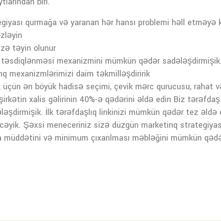
larından biri.
egiyası qurmağa və yaranan hər hansı problemi həll etməyə
zləyin
izə təyin olunur
və təsdiqlənməsi mexanizmini mümkün qədər sadələşdirmişik
 mexanizmlərimizi daim təkmilləşdiririk
çün ən böyük hadisə seçimi, çevik mərc qurucusu, rahat və 
rkətin xalis gəlirinin 40%-ə qədərini əldə edin Biz tərəfdaş
irmişik. İlk tərəfdaşlıq linkinizi mümkün qədər tez əldə ed
cəyik. Şəxsi meneceriniz sizə düzgün marketinq strategiyas
 müddətini və minimum çıxarılması məbləğini mümkün qədər