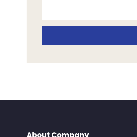
About Company