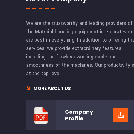
We are the trustworthy and leading providers of
the Material handling equipment in Gujarat who
are best in everything. In addition to offering th
services, we provide extraordinary features
including the flawless working mode and
smoothness of the machines. Our productivity i
at the top level.
MORE ABOUT US
Company
Profile