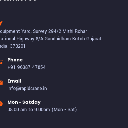
quipment Yard, Survey 294/2 Mithi Rohar
ational Highway 8/A Gandhidham Kutch Gujarat
ndia. 370201
Phone
+91 96387 47854
Email
info@rapidcrane.in
Mon - Satday
08.00 am to 9.00pm (Mon - Sat)