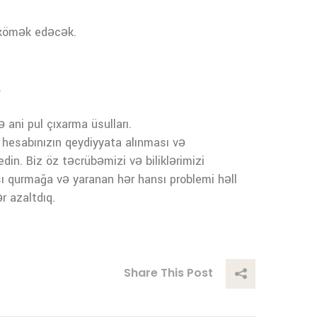
 kömək edəcək.
.
ani pul çıxarma üsulları.
 hesabınızın qeydiyyata alınması və
in. Biz öz təcrübəmizi və biliklərimizi
ı qurmağa və yaranan hər hansı problemi həll
 azaltdıq.
Share This Post