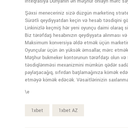
inteqrasiya Dünyanın ən məşhur onlayn mərc sayt
Şəxsi meneceriniz sizə düzgün marketinq strat
Sürətli qeydiyyatdan keçin və hesab təsdiqini gö
Linkinizlə keçmiş hər yeni oyunçu daimi olaraq s
Biz tərəfdaş hesabınızın qeydiyyata alınması 
Maksimum konversiya əldə etmək üçün marketinq
Oyunçular üçün ən yüksək əmsallar, mərc etmək ü
Məşhur bukmeker kontorunun tərəfdaşı olun və şi
təsdiqlənməsi mexanizmini mümkün qədər sadələşd
paylaşacağıq, sıfırdan başlamağınıza kömək edə
etməyə kömək edəcək. Vəsaitlərinizin saxlanma
\e
1xbet
1xbet AZ