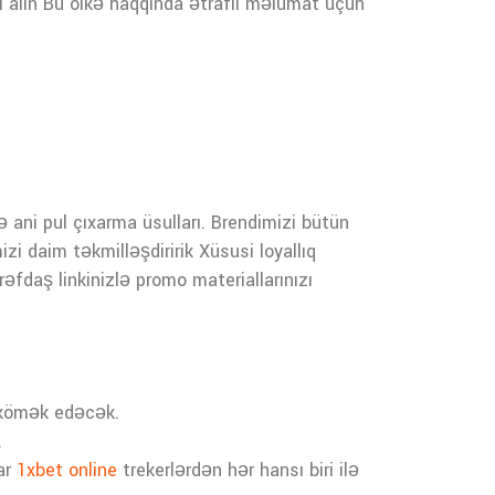
ini alın Bu ölkə haqqında ətraflı məlumat üçün
ani pul çıxarma üsulları. Brendimizi bütün
daim təkmilləşdiririk Xüsusi loyallıq
fdaş linkinizlə promo materiallarınızı
 kömək edəcək.
.
ar
1xbet online
trekerlərdən hər hansı biri ilə