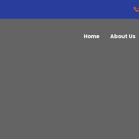
Home
About Us