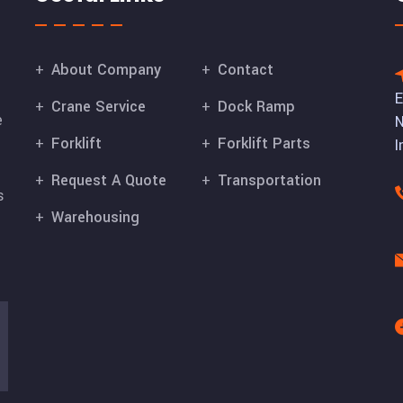
About Company
Contact
E
Crane Service
Dock Ramp
e
N
Forklift
Forklift Parts
I
Request A Quote
Transportation
s
Warehousing