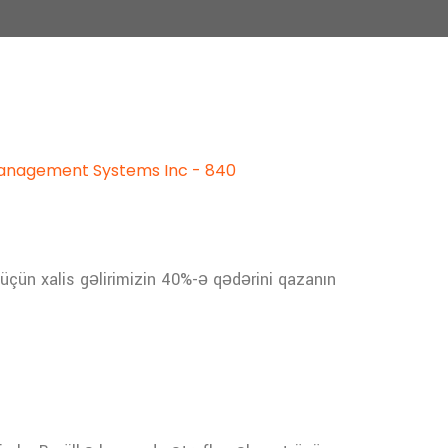
s Management Systems Inc - 840
üçün xalis gəlirimizin 40%-ə qədərini qazanın