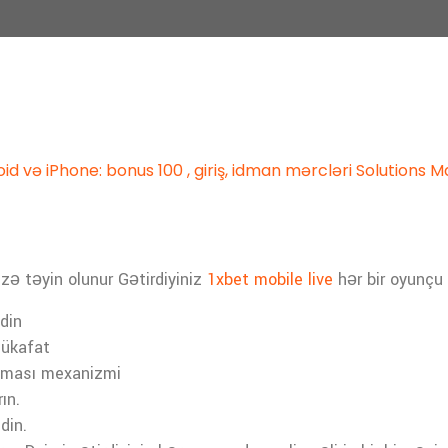
id və iPhone: bonus 100 , giriş, idman mərcləri Solution
izə təyin olunur Gətirdiyiniz
1xbet mobile live
hər bir oyunçu 
din
mükafat
rılması mexanizmi
ın.
din.