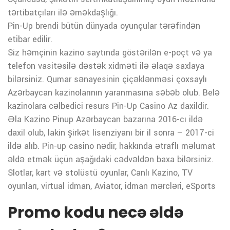
tərtibatçıları ilə əməkdaşlığı.
Pin-Up brendi bütün dünyada oyunçular tərəfindən
etibar edilir.
Siz həmçinin kazino saytında göstərilən e-poçt və ya
telefon vasitəsilə dəstək xidməti ilə əlaqə saxlaya
bilərsiniz. Qumar sənayesinin çiçəklənməsi çoxsaylı
Azərbaycan kazinolarının yaranmasına səbəb olub. Belə
kazinolara cəlbedici resurs Pin-Up Casino Az daxildir.
Əla Kazino Pinup Azərbaycan bazarına 2016-cı ildə
daxil olub, lakin şirkət lisenziyanı bir il sonra – 2017-ci
ildə alıb. Pin-up casino nədir, hakkında ətraflı məlumat
əldə etmək üçün aşağıdaki cədvəldən baxa bilərsiniz.
Slotlar, kart və stolüstü oyunlar, Canlı Kazino, TV
oyunları, virtual idman, Aviator, idman mərcləri, eSports
Promo kodu necə əldə