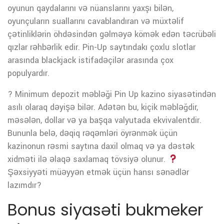
oyunun qaydalarını və nüanslarını yaxşı bilən,
oyunçuların suallarını cavablandıran və müxtəlif
çətinliklərin öhdəsindən gəlməyə kömək edən təcrübəli
qızlar rəhbərlik edir. Pin-Up saytındakı çoxlu slotlar
arasında blackjack istifadəçilər arasında çox
populyardır.
? Minimum depozit məbləği Pin Up kazino siyasətindən
asılı olaraq dəyişə bilər. Adətən bu, kiçik məbləğdir,
məsələn, dollar və ya başqa valyutada ekvivalentdir.
Bununla belə, dəqiq rəqəmləri öyrənmək üçün
kazinonun rəsmi saytına daxil olmaq və ya dəstək
xidməti ilə əlaqə saxlamaq tövsiyə olunur.
Şəxsiyyəti müəyyən etmək üçün hansı sənədlər
lazımdır?
Bonus siyasəti bukmeker