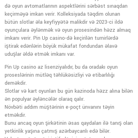
də oyun avtomatlarının aspektlərini sərbəst sınaqdan
keçirməyə imkan verir. Kolleksiyada təqdim olunan
bütün slotlar əla keyfiyyətə malikdir və 2023-ci ildə
oyunçulara əylənmək və oyun prosesindən həzz almaq
imkanı verir. Pin Up casino-də keçirilən turnirlərdə
iştirak edənlərin böyük mükafat fondundan əlavə
uduşlar əldə etmək imkanı var.
Pin Up casino az lisenziyalıdır, bu da oradakı oyun
proseslərinin mütləq təhlükəsizliyi və etibarlılığı
deməkdir.
Slotlar və kart oyunları bu gün kazinoda həzz alına bilən
ən populyar əyləncələr olaraq qalır.
Növbəti addım müştərinin e-poçt ünvanını təyin
etməkdir.
Bunu ancaq oyun şirkətinin əsas qaydaları ilə tanış olan
yetkinlik yaşına çatmış azərbaycanlı edə bilər.