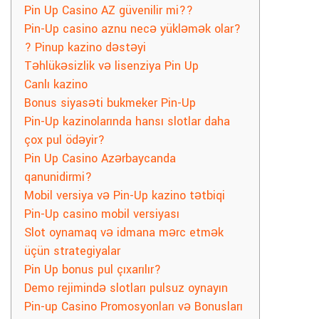
Pin Up Casino AZ güvenilir mi??
Pin-Up casino aznu necə yükləmək olar?
? Pinup kazino dəstəyi
Təhlükəsizlik və lisenziya Pin Up
Canlı kazino
Bonus siyasəti bukmeker Pin-Up
Pin-Up kazinolarında hansı slotlar daha
çox pul ödəyir?
Pin Up Casino Azərbaycanda
qanunidirmi?
Mobil versiya və Pin-Up kazino tətbiqi
Pin-Up casino mobil versiyası
Slot oynamaq və idmana mərc etmək
üçün strategiyalar
Pin Up bonus pul çıxarılır?
Demo rejimində slotları pulsuz oynayın
Pin-up Casino Promosyonları və Bonusları