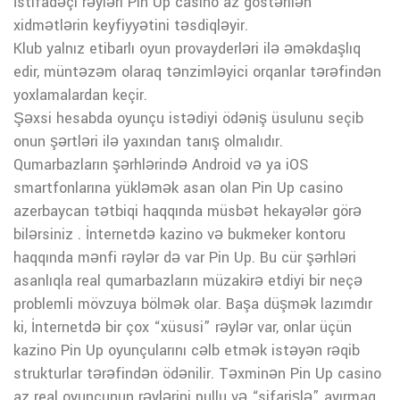
İstifadəçi rəyləri Pin Up casino az göstərilən
xidmətlərin keyfiyyətini təsdiqləyir.
Klub yalnız etibarlı oyun provayderləri ilə əməkdaşlıq
edir, müntəzəm olaraq tənzimləyici orqanlar tərəfindən
yoxlamalardan keçir.
Şəxsi hesabda oyunçu istədiyi ödəniş üsulunu seçib
onun şərtləri ilə yaxından tanış olmalıdır.
Qumarbazların şərhlərində Android və ya iOS
smartfonlarına yükləmək asan olan Pin Up casino
azerbaycan tətbiqi haqqında müsbət hekayələr görə
bilərsiniz . İnternetdə kazino və bukmeker kontoru
haqqında mənfi rəylər də var Pin Up. Bu cür şərhləri
asanlıqla real qumarbazların müzakirə etdiyi bir neçə
problemli mövzuya bölmək olar. Başa düşmək lazımdır
ki, İnternetdə bir çox “xüsusi” rəylər var, onlar üçün
kazino Pin Up oyunçularını cəlb etmək istəyən rəqib
strukturlar tərəfindən ödənilir. Təxminən Pin Up casino
az real oyunçunun rəylərini pullu və “sifarişlə” ayırmaq