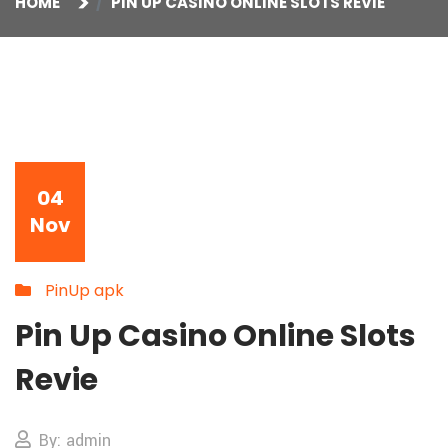
HOME
PIN UP CASINO ONLINE SLOTS REVIE
04
Nov
PinUp apk
Pin Up Casino Online Slots
Revie
By: admin