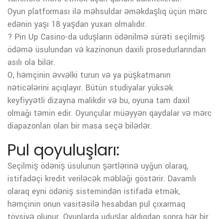
Oyun platforması ilə məhsuldar əməkdaşlıq üçün mərc
edənin yaşı 18 yaşdan yuxarı olmalıdır.
? Pin Up Casino-da uduşların ödənilmə sürəti seçilmiş
ödəmə üsulundan və kazinonun daxili prosedurlarından
asılı ola bilər.
O, həmçinin əvvəlki turun və ya püşkatmanın
nəticələrini açıqlayır. Bütün studiyalar yüksək
keyfiyyətli dizayna malikdir və bu, oyuna tam daxil
olmağı təmin edir. Oyunçular müəyyən qaydalar və mərc
diapazonları olan bir masa seçə bilərlər.
Pul qoyuluşları:
Seçilmiş ödəniş üsulunun şərtlərinə uyğun olaraq,
istifadəçi kredit veriləcək məbləği göstərir. Davamlı
olaraq eyni ödəniş sistemindən istifadə etmək,
həmçinin onun vasitəsilə hesabdan pul çıxarmaq
tövsiyə olunur. Oyunlarda uduşlar aldıqdan sonra hər bir