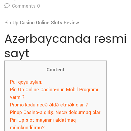
Comments 0
Pin Up Casino Online Slots Review
Azərbaycanda rəsmi
sayt
Content
Pul qoyuluşları:
Pin Up Online Casino-nun Mobil Proqramı
varmı?
Promo kodu necə əldə etmək olar ?
Pinup Casino-a giriş. Necə doldurmaq olar
Pin-Up slot maşınını aldatmaq
mümkündürmü?