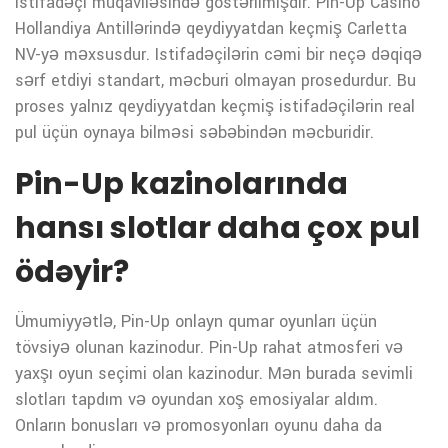
istifadəçi müqaviləsində göstərilmişdir. Pin-Up Casino
Hollandiya Antillərində qeydiyyatdan keçmiş Carletta
NV-yə məxsusdur. Istifadəçilərin cəmi bir neçə dəqiqə
sərf etdiyi standart, məcburi olmayan prosedurdur. Bu
proses yalnız qeydiyyatdan keçmiş istifadəçilərin real
pul üçün oynaya bilməsi səbəbindən məcburidir.
Pin-Up kazinolarında
hansı slotlar daha çox pul
ödəyir?
Ümumiyyətlə, Pin-Up onlayn qumar oyunları üçün
tövsiyə olunan kazinodur. Pin-Up rahat atmosferi və
yaxşı oyun seçimi olan kazinodur. Mən burada sevimli
slotları tapdım və oyundan xoş emosiyalar aldım.
Onların bonusları və promosyonları oyunu daha da