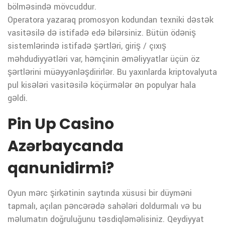
bölməsində mövcuddur.
Operatora yazaraq promosyon kodundan texniki dəstək
vasitəsilə də istifadə edə bilərsiniz. Bütün ödəniş
sistemlərində istifadə şərtləri, giriş / çıxış
məhdudiyyətləri var, həmçinin əməliyyatlar üçün öz
şərtlərini müəyyənləşdirirlər. Bu yaxınlarda kriptovalyuta
pul kisələri vasitəsilə köçürmələr ən populyar hala
gəldi.
Pin Up Casino
Azərbaycanda
qanunidirmi?
Oyun mərc şirkətinin saytında xüsusi bir düyməni
tapmalı, açılan pəncərədə sahələri doldurmalı və bu
məlumatın doğruluğunu təsdiqləməlisiniz. Qeydiyyat