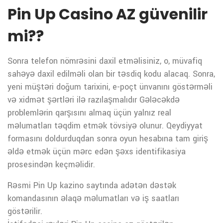
Pin Up Casino AZ güvenilir
mi??
Sonra telefon nömrəsini daxil etməlisiniz, o, müvafiq
sahəyə daxil edilməli olan bir təsdiq kodu alacaq. Sonra,
yeni müştəri doğum tarixini, e-poçt ünvanını göstərməli
və xidmət şərtləri ilə razılaşmalıdır Gələcəkdə
problemlərin qarşısını almaq üçün yalnız real
məlumatları təqdim etmək tövsiyə olunur. Qeydiyyat
formasını doldurduqdan sonra oyun hesabına tam giriş
əldə etmək üçün mərc edən şəxs identifikasiya
prosesindən keçməlidir.
Rəsmi Pin Up kazino saytında adətən dəstək
komandasının əlaqə məlumatları və iş saatları
göstərilir.