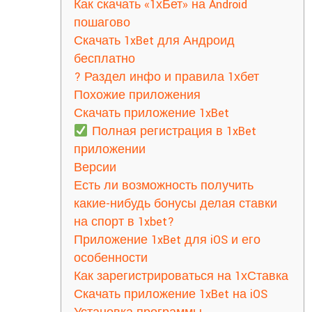
Как скачать «1хБет» на Android
пошагово
Скачать 1xBet для Андроид
бесплатно
? Раздел инфо и правила 1хбет
Похожие приложения
Скачать приложение 1xBet
Полная регистрация в 1xBet
приложении
Версии
Есть ли возможность получить
какие-нибудь бонусы делая ставки
на спорт в 1xbet?
Приложение 1xBet для iOS и его
особенности
Как зарегистрироваться на 1хСтавка
Скачать приложение 1xBet на iOS