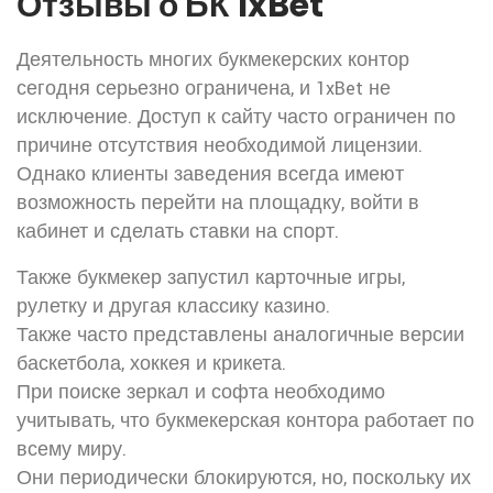
Отзывы о БК 1xBet
Деятельность многих букмекерских контор
сегодня серьезно ограничена, и 1xBet не
исключение. Доступ к сайту часто ограничен по
причине отсутствия необходимой лицензии.
Однако клиенты заведения всегда имеют
возможность перейти на площадку, войти в
кабинет и сделать ставки на спорт.
Также букмекер запустил карточные игры,
рулетку и другая классику казино.
Также часто представлены аналогичные версии
баскетбола, хоккея и крикета.
При поиске зеркал и софта необходимо
учитывать, что букмекерская контора работает по
всему миру.
Они периодически блокируются, но, поскольку их