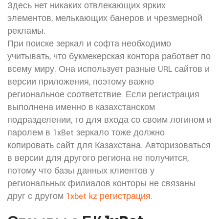
Здесь нет никаких отвлекающих ярких
элементов, мелькающих банеров и чрезмерной
рекламы.
При поиске зеркал и софта необходимо
учитывать, что букмекерская контора работает по
всему миру. Она использует разные URL сайтов и
версии приложения, поэтому важно
региональное соответствие. Если регистрация
выполнена именно в казахстанском
подразделении, то для входа со своим логином и
паролем в 1xBet зеркало тоже должно
копировать сайт для Казахстана. Авторизоваться
в версии для другого региона не получится,
потому что базы данных клиентов у
региональных филиалов конторы не связаны
друг с другом
1xbet kz регистрация
.