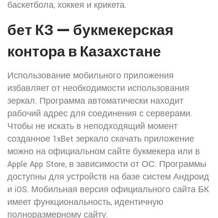
баскетбола, хоккея и крикета.
бет КЗ — букмекерская
контора в Казахстане
Использование мобильного приложения
избавляет от необходимости использования
зеркал. Программа автоматически находит
рабочий адрес для соединения с серверами.
Чтобы не искать в неподходящий момент
созданное 1xBet зеркало скачать приложение
можно на официальном сайте букмекера или в
Apple App Store, в зависимости от ОС. Программы
доступны для устройств на базе систем Андроид
и iOS. Мобильная версия официального сайта БК
имеет функциональность, идентичную
полноразмерному сайту.