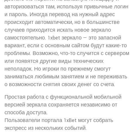
авторизоваться там, используя привычные логин
и пароль. Иногда перевод на нужный адрес
происходит автоматически, но в большинстве
случаев приходится искать новое зеркало
самостоятельно. 1xbet зеркало — это запасной
вариант, если с основным сайтом будут какие-то
проблемы. Возможно, что-то случится с сервером
или появятся другие виды технических
неполадок. Но игроки по прежнему смогут
заниматься любимым занятием и не переживать
о возможности снятия своих денег со счета.
Простая работа с функциональной мобильной
версией зеркала сохраняется независимо от
способа доступа.
Пользователи портала 1xBet могут собрать
экспресс из нескольких событий.