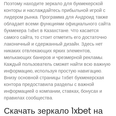
Поэтому находите зеркало для букмекерской
конторы и наслаждайтесь прибыльной игрой с
лидером рынка. Программа для Андроид также
обладает всеми функциями официального сайта
букмекера 1xBet в Казахстане. Что касается
самого сайта, то стоит отметить его достаточно
лаконичный и сдержанный дизайн. Здесь нет
никаких отвлекающих ярких элементов,
мелькающих банеров и чрезмерной рекламы.
Каждый пользователь сможет найти всю важную
информацию, используя простую навигацию.
Внизу основной страницы 1хбет букмекерская
контора предоставила разделы с важной
информацией о компании, ставках, бонусах и
правилах сообщества.
Скачать зеркало 1xbet на