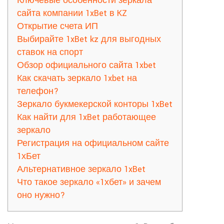
Ключевые особенности зеркала
сайта компании 1xBet в KZ
Открытие счета ИП
Выбирайте 1xBet kz для выгодных
ставок на спорт
Обзор официального сайта 1xbet
Как скачать зеркало 1xbet на
телефон?
Зеркало букмекерской конторы 1xBet
Как найти для 1xBet работающее
зеркало
Регистрация на официальном сайте
1хБет
Альтернативное зеркало 1xBet
Что такое зеркало «1хбет» и зачем
оно нужно?