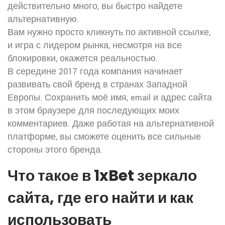
действительно много, вы быстро найдете
альтернативную.
Вам нужно просто кликнуть по активной ссылке,
и игра с лидером рынка, несмотря на все
блокировки, окажется реальностью.
В середине 2017 года компания начинает
развивать свой бренд в странах Западной
Европы. Сохранить моё имя, email и адрес сайта
в этом браузере для последующих моих
комментариев. Даже работая на альтернативной
платформе, вы сможете оценить все сильные
стороны этого бренда.
Что такое в 1xBet зеркало
сайта, где его найти и как
использовать