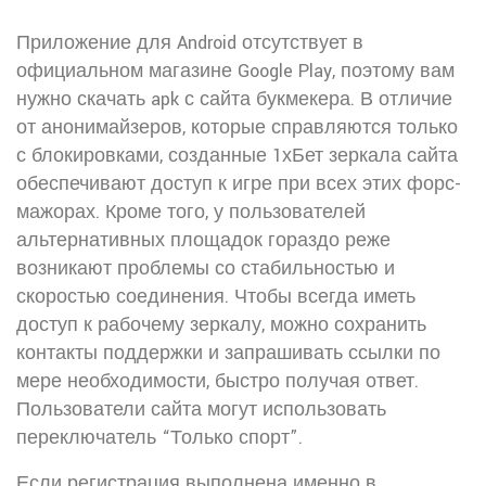
Приложение для Android отсутствует в
официальном магазине Google Play, поэтому вам
нужно скачать apk с сайта букмекера. В отличие
от анонимайзеров, которые справляются только
с блокировками, созданные 1хБет зеркала сайта
обеспечивают доступ к игре при всех этих форс-
мажорах. Кроме того, у пользователей
альтернативных площадок гораздо реже
возникают проблемы со стабильностью и
скоростью соединения. Чтобы всегда иметь
доступ к рабочему зеркалу, можно сохранить
контакты поддержки и запрашивать ссылки по
мере необходимости, быстро получая ответ.
Пользователи сайта могут использовать
переключатель “Только спорт”.
Если регистрация выполнена именно в