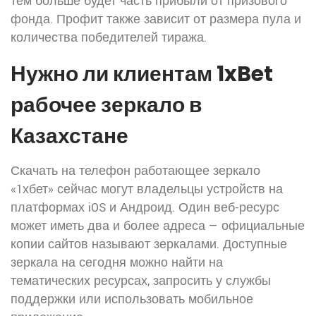
тем больше будет часть прибыли от призового
фонда. Профит также зависит от размера пула и
количества победителей тиража.
Нужно ли клиентам 1xBet
рабочее зеркало в
Казахстане
Скачать на телефон работающее зеркало
«1хбет» сейчас могут владельцы устройств на
платформах iOS и Андроид. Один веб-ресурс
может иметь два и более адреса — официальные
копии сайтов называют зеркалами. Доступные
зеркала на сегодня можно найти на
тематических ресурсах, запросить у службы
поддержки или использовать мобильное