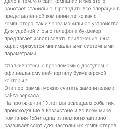
Дело в том, что сайт компании и без этого
работает стабильно. Проводить все операции в
представленной компании легко как с
компьютера, так и через мобильное устройство.
Для удобной игры с телефона букмекер
предлагает использовать приложение. Она
характеризуется минимальными системными
параметрами.
Сталкиваетесь с проблемами с доступом к
официальному веб-порталу букмекерской
конторы?
Эти программы можно считать заменителями
сайта-зеркала.
На протяжении 13 лет мы освещаем события,
происходящие в Казахстане и во всём мире.
Компания 1xBet одна из немногих активно
развивает софт для настольных компьютеров.