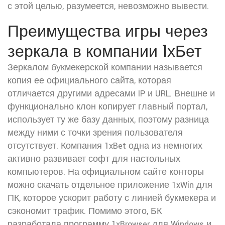
с этой целью, разумеется, невозможно вывести.
Преимущества игры через
зеркала в компании 1хБет
Зеркалом букмекерской компании называется
копия ее официального сайта, которая
отличается другими адресами IP и URL. Внешне и
функционально клон копирует главный портал,
использует ту же базу данных, поэтому разница
между ними с точки зрения пользователя
отсутствует. Компания 1xBet одна из немногих
активно развивает софт для настольных
компьютеров. На официальном сайте конторы
можно скачать отдельное приложение 1xWin для
ПК, которое ускорит работу с линией букмекера и
сэкономит трафик. Помимо этого, БК
разработала программу 1xBrowser для Windows и