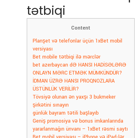
tətbiqi
Content
Planşet və telefonlar üçün 1xBet mobil
versiyası
Bet mobile tətbiqi ilə mərclər
bet azerbaycan dƏ HANSI HADİSƏLƏRƏ
ONLAYN MƏRC ETMƏK MÜMKÜNDÜR?
İDMAN ÜZRƏ HANSI PROQNOZLARA
ÜSTÜNLÜK VERİLİR?
Tövsiyə olunan ən yaxşı 3 bukmeker
şirkətini sınayın
günlük bayram tətili başlayıb
Geniş promosiya və bonus imkanlarında
yararlanmağın ünvanı – 1xBet rəsmi saytı
Bet mobil versiyası – iPhone və iPad-lər