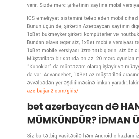
verir. Sizdə mərc şirkətinin saytına mobil versiy
IOS əməliyyat sistemini tələb edən mobil cihazlar
Bunun üçün də, şirkətin Azərbaycan saytının dig
1xBet bukmeyker şirkəti kompüterlər və noutbukla
Bundan əlavə əgər siz, 1xBet mobile versiyası 
1xBet mobile versiyası üzrə tətbiqlərini siz öz ci
Müştərilərə bir satırda ən azı 20 mərc oyunları 
“Kuboklar” da müntəzəm olaraq işləyir və müəyyən
da var. Advancebet, 1XBet az müştəriləri arasın
əvvəlcədən yerləşdirilməsinə imkan yaradır, la
azerbaijan2.com/giris/
bet azerbaycan dƏ H
MÜMKÜNDÜR? İDMAN ÜZ
Siz bu tətbiq vasitəsilə həm Android cihazlarıni