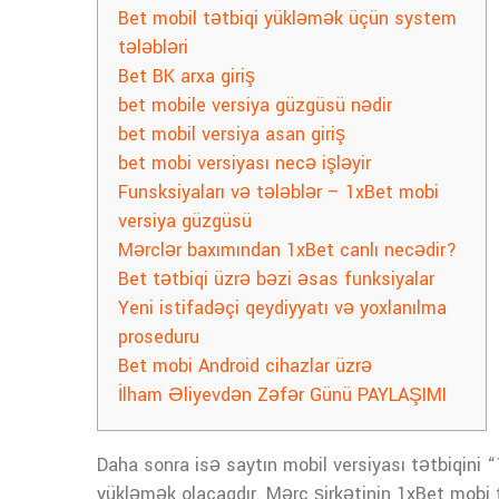
Bet mobil tətbiqi yükləmək üçün system
tələbləri
Bet BK arxa giriş
bet mobile versiya güzgüsü nədir
bet mobil versiya asan giriş
bet mobi versiyası necə işləyir
Funsksiyaları və tələblər – 1xBet mobi
versiya güzgüsü
Mərclər baxımından 1xBet canlı necədir?
Bet tətbiqi üzrə bəzi əsas funksiyalar
Yeni istifadəçi qeydiyyatı və yoxlanılma
proseduru
Bet mobi Android cihazlar üzrə
İlham Əliyevdən Zəfər Günü PAYLAŞIMI
Daha sonra isə saytın mobil versiyası tətbiqini “
yükləmək olacaqdır. Mərc şirkətinin 1xBet mobi 