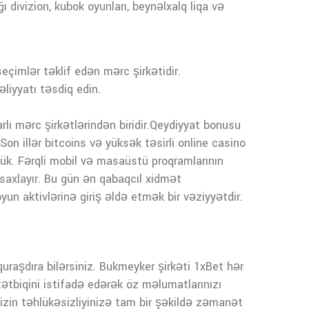
ı divizion, kubok oyunları, beynəlxalq liqa və
çimlər təklif edən mərc şirkətidir.
liyyatı təsdiq edin.
 mərc şirkətlərindən biridir.Qeydiyyat bonusu
on illər bitcoins və yüksək təsirli online casino
ük. Fərqli mobil və masaüstü proqramlarının
 saxlayır. Bu gün ən qabaqcıl xidmət
un aktivlərinə giriş əldə etmək bir vəziyyətdir.
raşdıra bilərsiniz. Bukmeyker şirkəti 1xBet hər
tbiqini istifadə edərək öz məlumatlarınızı
sizin təhlükəsizliyinizə tam bir şəkildə zəmanət