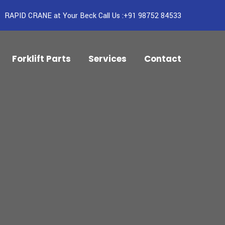
RAPID CRANE at Your Beck Call Us :+91 98752 84533
Forklift Parts
Services
Contact