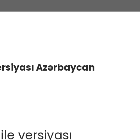
versiyası Azərbaycan
le versiyası