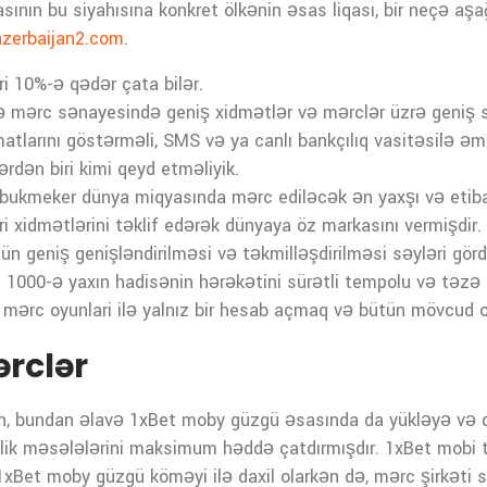
sının bu siyahısına konkret ölkənin əsas liqası, bir neçə aşağ
azerbaijan2.com
.
i 10%-ə qədər çata bilər.
 mərc sənayesində geniş xidmətlər və mərclər üzrə geniş se
atlarını göstərməli, SMS və ya canlı bankçılıq vasitəsilə əmə
rdən biri kimi qeyd etməliyik.
meker dünya miqyasında mərc ediləcək ən yaxşı və etibarlı
 xidmətlərini təklif edərək dünyaya öz markasını vermişdir. S
n geniş genişləndirilməsi və təkmilləşdirilməsi səyləri görd
ün 1000-ə yaxın hadisənin hərəkətini sürətli tempolu və təzə
 mərc oyunlari ilə yalnız bir hesab açmaq və bütün mövcud oy
ərclər
an, bundan əlavə 1xBet moby güzgü əsasında da yükləyə və qu
ik məsələlərini maksimum həddə çatdırmışdır. 1xBet mobi tə
 1xBet moby güzgü köməyi ilə daxil olarkən də, mərc şirkəti 