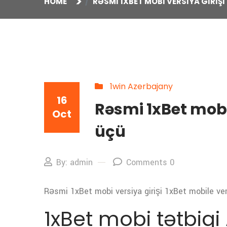
HOME
RƏSMI 1XBET MOBI VERSIYA GIRIŞ
1win Azerbajany
16
Rəsmi 1xBet mobi
Oct
üçü
By: admin
Comments 0
Rəsmi 1xBet mobi versiya girişi 1xBet mobile v
1xBet mobi tətbiqi