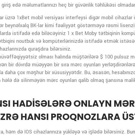
a giriş edə məlumatlarınızı heç bir güvənlik təhlükəsi olmadan
 üzrə 1xBet mobil versiyası interfeysi digər mobil cihazlar ü
ər beynəlxalq BK-lar kimi fəaliyyət göstərməyə rəsmi lisenzi
rda istifadə edə biləcəyiniz 1 x Bet Moby tətbiqinin kompüte
tətbiqini noutbuk və kompüterlərinizdə istifadə etmək istə
hazlarınızda quraşdıra bilərsiniz.
müvəffəqiyyətsiz olması halında müştərilərə $ 100 pulsuz mər
 bir dövrdə müəyyən bir sıra mərc oyunları yerləşdirənlərə 
da daha çox məşhur bir xüsusiyyətdir. Bu, əsasən, hesabınızd
kin hələ də silinməyən mərc oyunları qalib olmaq şansına m
ANSI HADİSƏLƏRƏ ONLAYN MƏ
RƏ HANSI PROQNOZLARA ÜST
za, həm də IOS cihazlarınıza yükləyə və işlədə bilərsiniz. Bu