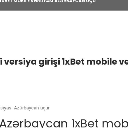
I 1XBET MOBILE VERSIYASI AZƏRBAYCAN ÜÇÜ
 versiya girişi 1xBet mobile 
ersiyası Azərbaycan üçün
 Azərbaycan 1xBet mobi