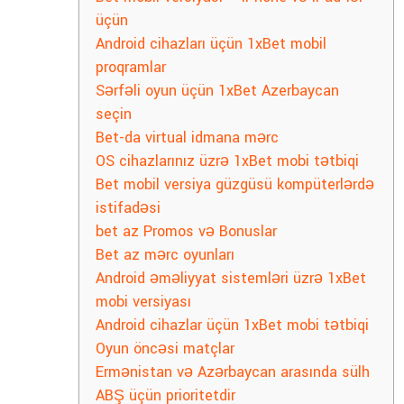
üçün
Android cihazları üçün 1xBet mobil
proqramlar
Sərfəli oyun üçün 1xBet Azerbaycan
seçin
Bet-da virtual idmana mərc
OS cihazlarınız üzrə 1xBet mobi tətbiqi
Bet mobil versiya güzgüsü kompüterlərdə
istifadəsi
bet az Promos və Bonuslar
Bet az mərc oyunları
Android əməliyyat sistemləri üzrə 1xBet
mobi versiyası
Android cihazlar üçün 1xBet mobi tətbiqi
Oyun öncəsi matçlar
Ermənistan və Azərbaycan arasında sülh
ABŞ üçün prioritetdir